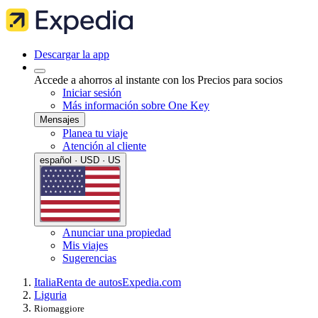
Descargar la app
Accede a ahorros al instante con los Precios para socios
Iniciar sesión
Más información sobre One Key
Mensajes
Planea tu viaje
Atención al cliente
español · USD · US
Anunciar una propiedad
Mis viajes
Sugerencias
Italia
Renta de autos
Expedia.com
Liguria
Riomaggiore