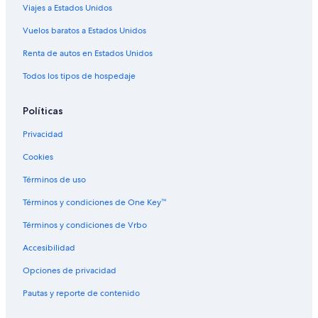
Viajes a Estados Unidos
Hoteles de Relais & Chateaux en Champagne-Ardenne
Hoteles en Champagne-Ardenne
Vuelos baratos a Estados Unidos
Hoteles cerca de Chalons-Vatry
Renta de autos en Estados Unidos
Hoteles en Mareuil-sur-Ay
Todos los tipos de hospedaje
Casas de campo en Châlons-en-Champagne
Políticas
Hoteles de lujo en Châlons-en-Champagne
Privacidad
Hoteles que aceptan mascotas en Châlons-en-Champagne
Cookies
Hoteles en Châlons-en-Champagne
Hoteles en Salon
Términos de uso
Hoteles cerca de viñedos en Montmort-Lucy
Términos y condiciones de One Key™
Hoteles en Montmort-Lucy
Términos y condiciones de Vrbo
Hoteles en Étoges
Accesibilidad
Opciones de privacidad
Pautas y reporte de contenido