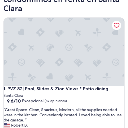
Clara
PVZ 82| Pool, Slides & Zion Views * Patio dining
PVZ 82| Pool, Slides & Zion Views * Patio dining
1. PVZ 82| Pool, Slides & Zion Views * Patio dining
Santa Clara
9.6
9.6/10
Excepcional
(87 opiniones)
de
“
“Great Space. Clean, Spacious, Modern, all the supplies needed
10,
G
were in the kitchen, Conveniently located. Loved being able to use
Excepcional,
r
the garage. ”
(87
e
Robert B.
opiniones)