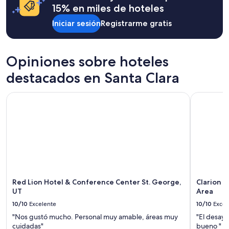
e
sujetos
15% en miles de hoteles
f
c
a
u
k
cambios.
Iniciar sesión
Registrarme gratis
l
-
Aplican
!
i
términos
!
n
adicionales.
”
,
Opiniones sobre hoteles
g
destacados en Santa Clara
o
o
d
Red Lion Hotel & Conference Center St. George, UT
Clarion Su
i
n
s
t
r
u
c
t
i
Red Lion Hotel & Conference Center St. George,
Clarion S
o
UT
Area
n
s
10/10
Excelente
10/10
Excel
a
"Nos gustó mucho. Personal muy amable, áreas muy
"El desayu
n
cuidadas"
bueno "