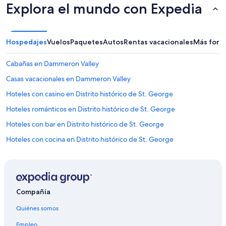
o
Explora el mundo con Expedia
k
m
u
c
Hospedajes
Vuelos
Paquetes
Autos
Rentas vacacionales
Más form
h
t
Cabañas en Dammeron Valley
h
e
Casas vacacionales en Dammeron Valley
r
Hoteles con casino en Distrito histórico de St. George
e
-
Hoteles románticos en Distrito histórico de St. George
b
u
Hoteles con bar en Distrito histórico de St. George
t
Hoteles con cocina en Distrito histórico de St. George
s
m
Hoteles con área de juegos en Distrito histórico de St. George
a
l
Hoteles que aceptan mascotas en Distrito histórico de St. George
l
Hoteles cerca de Parque de la ciudad Thunder Junction All Abilities
k
Compañía
Park
i
t
Hoteles cerca de Jacob Hamblin House
Quiénes somos
c
h
Hoteles cerca de Punto artístico Coyote Gulch Art Village
Empleo