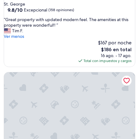
w
St. George
e
9.8
9.8/10
Excepcional
(158 opiniones)
r
de
“
“Great property with updated modern feel. The amenities at this
e
10,
G
property were wonderful!! ”
i
Excepcional,
r
Tim F.
n
(158
e
Ver menos
t
opiniones)
a
$167 por noche
h
t
e
El
$186 en total
p
k
precio
16 ago. - 17 ago.
r
i
actual
Total con impuestos y cargos
o
t
es
p
c
de
Sunny Escapes Getaway - Your spacious home away from h
e
h
$186
r
e
t
n
y
,
w
C
i
o
t
n
h
v
u
e
p
n
d
i
a
e