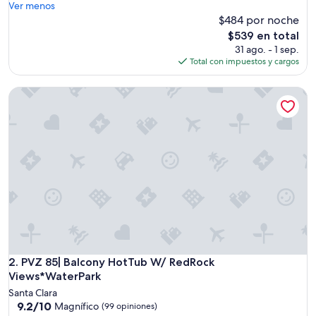
a
Ver menos
t
$484 por noche
S
El
$539 en total
p
precio
31 ago. - 1 sep.
a
actual
Total con impuestos y cargos
c
es
e
de
PVZ 85| Balcony HotTub W/ RedRock Views*WaterPark
.
$539
C
l
e
a
n
,
S
p
a
c
i
o
u
PVZ 85| Balcony HotTub W/ RedRock Views*WaterPark
2. PVZ 85| Balcony HotTub W/ RedRock
s
Views*WaterPark
,
Santa Clara
M
9.2
9.2/10
Magnífico
(99 opiniones)
o