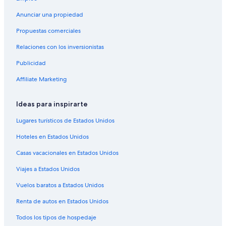
e
Hoteles cerca de Parque estatal Snow Canyon
n
Anunciar una propiedad
a
Hoteles 3 estrellas en St. George
Propuestas comerciales
n
d
Hoteles 5 estrellas en St. George
Relaciones con los inversionistas
n
Cabañas en St. George
o
Publicidad
t
Casas de campo en St. George
m
Affiliate Marketing
u
Casas de ciudad en St. George
c
Casas de huéspedes en St. George
Ideas para inspirarte
h
f
Casas vacacionales en St. George
Lugares turísticos de Estados Unidos
o
r
Resorts en St. George
Hoteles en Estados Unidos
s
Condominios en St. George
p
Casas vacacionales en Estados Unidos
i
Apartamentos en St. George
c
Viajes a Estados Unidos
e
Apart-Hoteles en St. George
Vuelos baratos a Estados Unidos
s
Hoteles con spa en St. George
o
Renta de autos en Estados Unidos
r
Hoteles para ir de compras en St. George
f
Todos los tipos de hospedaje
l
Hoteles todo incluido en St. George