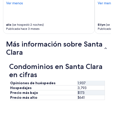
d
Ver menos
Ver meno
c
o
m
m
u
alix
(se hospedó 2 noches)
Eilyn
(se h
n
Publicada hace 3 meses
Publicada 
i
c
Más información sobre Santa
a
t
Clara
i
o
n
Condominios en Santa Clara
.
W
en cifras
e
d
Opiniones de huéspedes
1,937
i
Hospedajes
3,793
d
Precio más bajo
$173
n
Precio más alto
$641
’
t
c
o