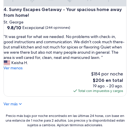
t
n
e
t
Sunny Escapes Getaway - Your spacious home away from h
4. Sunny Escapes Getaway - Your spacious home away
d
l
from home!
m
y
St. George
o
l
9.8
9.8/10
Excepcional
(244 opiniones)
d
o
de
e
c
“
“It was great for what we needed. No problems with check-in,
10,
r
a
I
good instructions and communication. We didn’t cook much there-
Excepcional,
n
t
t
but small kitchen and not much for spices or flavoring Quiet when
(244
f
e
w
we were there but also not many people around in general. The
opiniones)
e
d
a
area is well cared for, clean, neat and manicured lawn. ”
e
.
s
Keisha H.
l
L
g
Ver menos
.
o
r
$184 por noche
T
v
e
El
$206 en total
h
e
a
precio
19 ago. - 20 ago.
e
d
t
actual
Total con impuestos y cargos
a
b
f
es
m
e
o
de
e
i
Ver más
r
$206
n
n
w
i
g
h
Precio
Precio más bajo por noche encontrado en las últimas 24 horas, con base en
t
a
a
una estancia de 1 noche para 2 adultos. Los precios y la disponibilidad están
más
i
b
t
sujetos a cambios. Aplican términos adicionales.
bajo
e
l