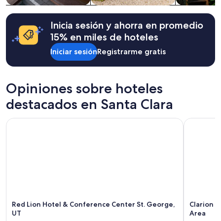
la
disponibilidad
están
Inicia sesión y ahorra en promedio
sujetos
15% en miles de hoteles
a
cambios.
Iniciar sesión
Registrarme gratis
Aplican
términos
adicionales.
Opiniones sobre hoteles
destacados en Santa Clara
Red Lion Hotel & Conference Center St. George, UT
Clarion Su
Red Lion Hotel & Conference Center St. George,
Clarion S
UT
Area