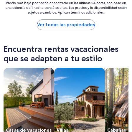
Precio
$483
Precio más bajo por noche encontrado en las últimas 24 horas, con base en
una estancia de 1 noche para 2 adultos. Los precios y la disponibilidad están
más
sujetos a cambios. Aplican términos adicionales.
bajo
por
noche
Ver todas las propiedades
encontrado
en
las
últimas
Encuentra rentas vacacionales
24
horas,
que se adapten a tu estilo
con
base
Buscar casas de vacaciones
Buscar villas
Buscar caba
en
una
estancia
de
1
noche
para
2
adultos.
Los
precios
Casas de vacaciones
Villas
Cabañas
y