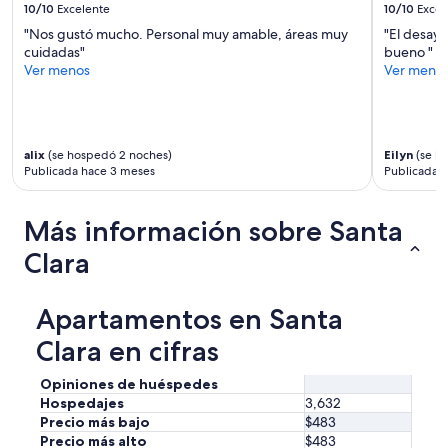
10/10
Excelente
10/10
Excel
"Nos gustó mucho. Personal muy amable, áreas muy
"El desayu
cuidadas"
bueno "
Ver menos
Ver meno
alix
(se hospedó 2 noches)
Eilyn
(se h
Publicada hace 3 meses
Publicada 
Más información sobre Santa
Clara
Apartamentos en Santa
Clara en cifras
Opiniones de huéspedes
Hospedajes
3,632
Precio más bajo
$483
Precio más alto
$483