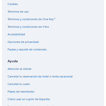
Villas en Condado de Washington
Cookies
Hoteles cerca de St. George Utah Temple
Términos de uso
Cabañas en Veyo
Términos y condiciones de One Key™
Hoteles cerca de Tabernáculo de San Jorge
Términos y condiciones de Vrbo
Hoteles cerca de Centro para las Artes y Anfiteatro Tuacahn
Accesibilidad
Hoteles cerca de Club de golf Dixie Red Hills
Opciones de privacidad
Casas de campo en Washington
Pautas y reporte de contenido
Casas de ciudad en Washington
Casas vacacionales en Washington
Ayuda
Condominios en Washington
Atención al cliente
Hoteles en Ivins
Cancelar tu reservación de hotel o renta vacacional
Cabañas en Dammeron Valley
Cancelar tu vuelo
Casas vacacionales en Dammeron Valley
Plazos de reembolso
Hoteles 3 estrellas en St. George
Cómo usar un cupón de Expedia
Hoteles 5 estrellas en St. George