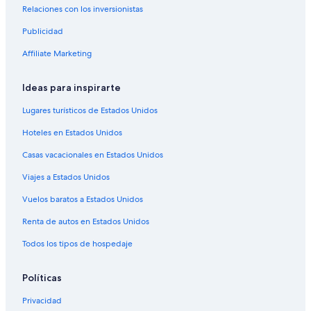
Relaciones con los inversionistas
Resorts en Kayenta
Publicidad
Apartamentos en Kayenta
Hoteles de lujo en Kayenta
Affiliate Marketing
Hoteles en Kayenta
Ideas para inspirarte
Hoteles cerca de Jacob Hamblin House
Lugares turísticos de Estados Unidos
Hoteles cerca de Fiesta Family Fun Center
Hoteles en Estados Unidos
Hoteles cerca de Parque de la ciudad Thunder Junction All Abilities
Park
Casas vacacionales en Estados Unidos
Hoteles cerca de Entrada at Snow Canyon Golf Course
Viajes a Estados Unidos
Hoteles cerca de Punto artístico Coyote Gulch Art Village
Vuelos baratos a Estados Unidos
Hoteles cerca de Parque estatal Snow Canyon
Renta de autos en Estados Unidos
Hoteles cerca de Laser Mania Family Fun Center
Todos los tipos de hospedaje
Cabañas en Condado de Washington
Casas de ciudad en Condado de Washington
Políticas
Centros vacacionales en Condado de Washington
Privacidad