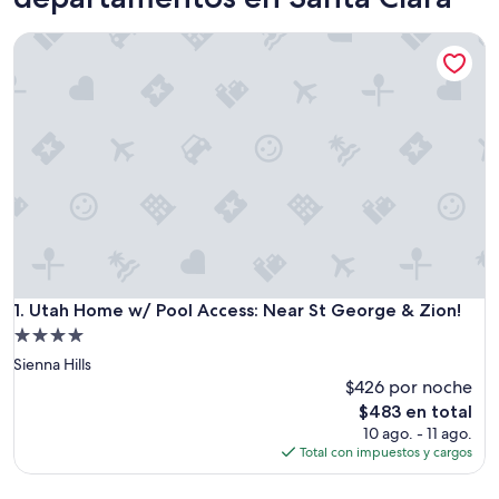
Utah Home w/ Pool Access: Near St George & Zion!
Utah Home w/ Pool Access: Near St George & Zion!
1. Utah Home w/ Pool Access: Near St George & Zion!
Propiedad
de
Sienna Hills
4.0
$426 por noche
estrellas
El
$483 en total
precio
10 ago. - 11 ago.
actual
Total con impuestos y cargos
es
de