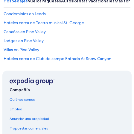
Hospedajes
Vuelos
Paquetes
Autos
Rentas vacacionales
Más form
Condominios en Leeds
Hoteles cerca de Teatro musical St. George
Cabañas en Pine Valley
Lodges en Pine Valley
Villas en Pine Valley
Hoteles cerca de Club de campo Entrada At Snow Canyon
Hoteles con casino en Distrito histórico de St. George
Hoteles románticos en Distrito histórico de St. George
Hoteles con bar en Distrito histórico de St. George
Compañía
Hoteles con cocina en Distrito histórico de St. George
Quiénes somos
Hoteles con área de juegos en Distrito histórico de St. George
Empleo
Hoteles que aceptan mascotas en Distrito histórico de St. George
Anunciar una propiedad
Casas vacacionales en Gunlock
Propuestas comerciales
Cabañas en Kayenta