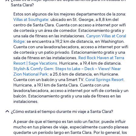
Santa Clara?
Estos son algunos de los mejores departamentos de la zona:
Villas at Southgate
: ubicado en St. George, a 8,8 km del
centro de Santa Clara. Cuenta con acceso a internet por wifi
de cortesía y un área de comedor. Estacionamiento gratis y
una sala de fitness en las instalaciones.
Canyon Villas at Coral
Ridge
: se encuentra a 19,2 km de distancia, en Washington.
Cuenta con una lavadora/secadora, acceso a internet por wifi
de cortesía y un patio privado. Estacionamiento gratis y una
sala de fitness en las instalaciones.
Red Rock Haven at Terra
Resort | Sage Vacations
. Hurricane, a 19,4 km de distancia.
Stylish & Comfy Gem: Steps to Lake ~ Deck ~ Views! Near
Zion National Park
: a 25,6 km de distancia, en Hurricane.
Cuenta con un balcón y una Smart TV.
Coral Springs Resort
.
Hurricane, a 19,1 km de Santa Clara. Cuenta con una
lavadora/secadora, acceso a internet por wifi de cortesía y un
balcón. Estacionamiento gratis y una sala de fitness en las
instalaciones.
¿Cómo estará el tiempo durante mi viaje a Santa Clara?
A pesar de que el tiempo es tan solo un factor, puede influir
mucho en tus planes de viaje, especialmente cuando planeas
quedarte un período largo en Santa Clara. Por lo general, los