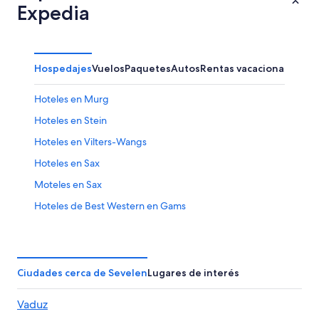
Expedia
Hospedajes
Vuelos
Paquetes
Autos
Rentas vacacionales
Hoteles en Murg
Hoteles en Stein
Hoteles en Vilters-Wangs
Hoteles en Sax
Moteles en Sax
Hoteles de Best Western en Gams
Hoteles en Gams
Hoteles en Flumserberg-Tannenbodenalp
Hoteles en Flums
Ciudades cerca de Sevelen
Lugares de interés
Hoteles en Altstätten
Vaduz
Apartamentos en Buchs