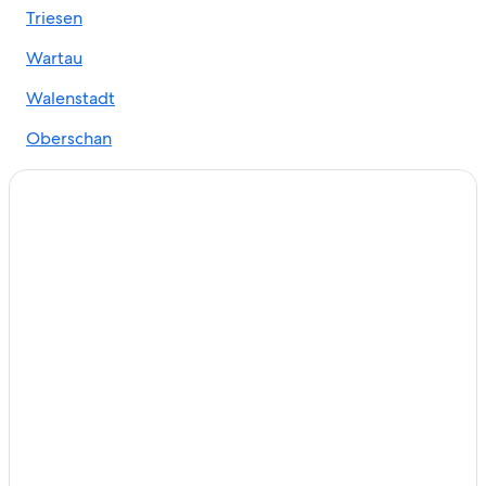
Triesen
Hoteles en Buchs
Hoteles 2 estrellas en Amden
Wartau
Hoteles de senderismo en Amden
Walenstadt
Hoteles en Amden
Oberschan
Hoteles en Mols
Grabs
Hoteles en Mels
Buchs
Apartamentos en Estación de tren de Buchs SG
Hoteles en Werdenberg
Hoteles 5 estrellas en Bad Ragaz
Hoteles con casino en Bad Ragaz
Hoteles en Bad Ragaz
Hoteles en Oberriet
Hoteles en Oberterzen
Hoteles en Sargans
Swiss Quality Hotels en Grabs