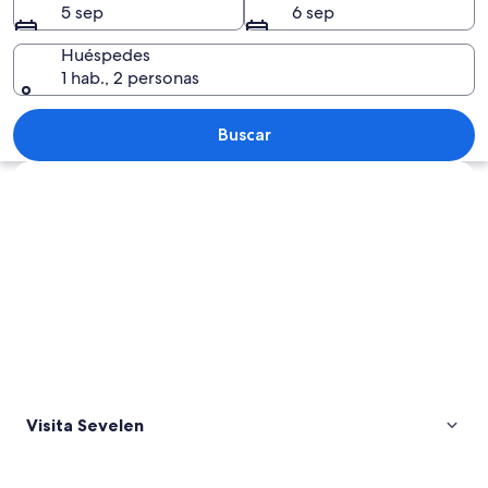
5 sep
6 sep
Huéspedes
1 hab., 2 personas
Carretera con vehículos, una señal de 
Buscar
Explorar mapa
Visita Sevelen