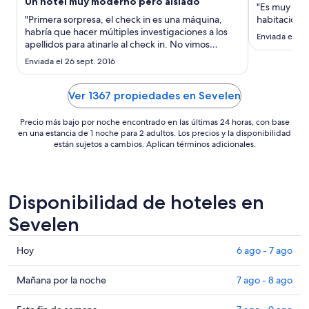
Un hotel muy moderno pero aislado
noche
"Es muy desa
del
"Primera sorpresa, el check in es una máquina,
habitación a
habría que hacer múltiples investigaciones a los
9
Enviada el 1 
apellidos para atinarle al check in. No vimos
ago
persona alguna hasta que salimos una recamarera
al
Enviada el 26 sept. 2016
que hacìa otros cuartos. El cuarto muy limpio de
10
muy buen tamaño y muy cómodo. El desayuno
ago
para que te lo sirvieras ..."
Ver 1367 propiedades en Sevelen
Precio más bajo por noche encontrado en las últimas 24 horas, con base
en una estancia de 1 noche para 2 adultos. Los precios y la disponibilidad
están sujetos a cambios. Aplican términos adicionales.
Disponibilidad de hoteles en
Sevelen
Consultar
Hoy
6 ago - 7 ago
precios
en
Consultar
Mañana por la noche
7 ago - 8 ago
Sevelen
precios
para