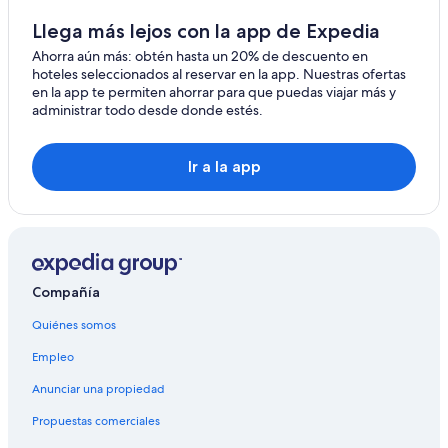
Apartamentos en Haag
Llega más lejos con la app de Expedia
Hoteles en Haag
Ahorra aún más: obtén hasta un 20% de descuento en
hoteles seleccionados al reservar en la app. Nuestras ofertas
Hoteles en Azmoos
en la app te permiten ahorrar para que puedas viajar más y
administrar todo desde donde estés.
Hoteles cerca de Säntis
Hoteles en Weesen
Ir a la app
Hoteles con bar en Unterwasser
Hoteles en Unterwasser
Compañía
Quiénes somos
Empleo
Anunciar una propiedad
Propuestas comerciales