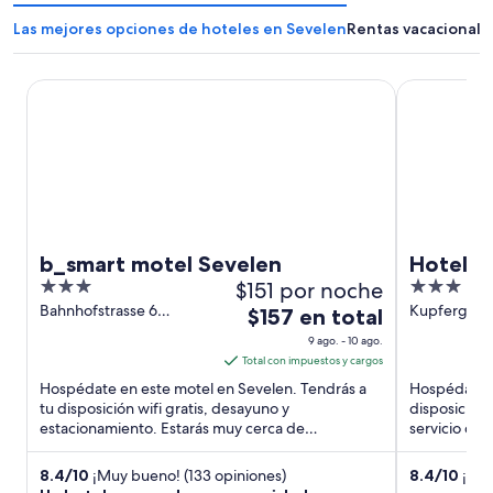
Las mejores opciones de hoteles en Sevelen
Rentas vacacionale
b_smart motel Sevelen
Hotel Franz
b_smart motel Sevelen
Hotel F
3
$151 por noche
3
out
out
Bahnhofstrasse 6
Kupfergasse
El
$157 en total
Sevelen SG
of
of
precio
9 ago. - 10 ago.
5
5
es
Total con impuestos y cargos
de
Hospédate en este motel en Sevelen. Tendrás a
Hospédate e
$157
tu disposición wifi gratis, desayuno y
disposición 
estacionamiento. Estarás muy cerca de
en
servicio de 
atracciones como Estadio Rheinpark ...
destacan la 
total
por
8.4
/
10
¡Muy bueno! (133 opiniones)
8.4
/
10
¡Muy