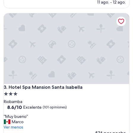
e
(78
precio
11 ago. - 12 ago.
m
opiniones)
actual
o
es
Hotel Spa Mansion Santa Isabella
s
de
”
$114
Hotel Spa Mansion Santa Isabella
3. Hotel Spa Mansion Santa Isabella
Propiedad
de
Riobamba
3.0
8.6
8.6/10
Excelente
(101 opiniones)
de
estrellas
“
“Muy bueno”
10,
M
Marco
Excelente,
u
Ver menos
(101
y