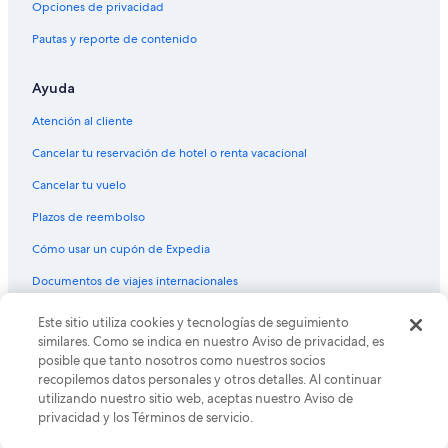
Opciones de privacidad
Hoteles en Los Andes
Pautas y reporte de contenido
Lodges en Los Andes
Ayuda
Posadas en Los Andes
Hoteles con casino en Ecuador
Atención al cliente
Hoteles de golf en Ecuador
Cancelar tu reservación de hotel o renta vacacional
Hoteles con spa en Ecuador
Cancelar tu vuelo
Hoteles todo incluido en Ecuador
Plazos de reembolso
Hoteles de ski en Ecuador
Cómo usar un cupón de Expedia
Hoteles de lujo en Ecuador
Documentos de viajes internacionales
Hoteles ecológicos en Ecuador
© 2026 Expedia, Inc., una empresa de Expedia Group. Todos los
Este sitio utiliza cookies y tecnologías de seguimiento
Hoteles en la playa en Ecuador
derechos reservados. Expedia y el logo de Expedia son marcas
similares. Como se indica en nuestro Aviso de privacidad, es
registradas o marcas comerciales de Expedia, Inc. CST# 2029030-50.
Hoteles familiares en Ecuador
posible que tanto nosotros como nuestros socios
recopilemos datos personales y otros detalles. Al continuar
Hoteles románticos en Ecuador
utilizando nuestro sitio web, aceptas nuestro Aviso de
privacidad y los Términos de servicio.
Hoteles baratos en Ecuador