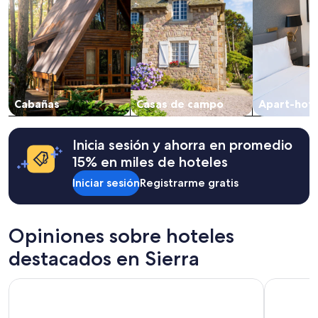
de
1
noche
para
2
adultos.
Los
precios
Cabañas
Casas de campo
Apart-hote
y
la
disponibilidad
están
Inicia sesión y ahorra en promedio
sujetos
15% en miles de hoteles
a
cambios.
Iniciar sesión
Registrarme gratis
Aplican
términos
adicionales.
Opiniones sobre hoteles
destacados en Sierra
Hotel Finlandia
Hotel Dan