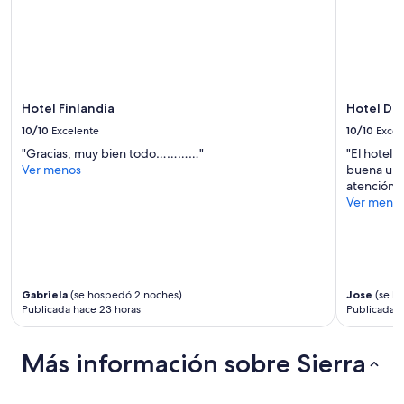
Hotel Finlandia
Hotel Da
10/10
Excelente
10/10
Excel
"Gracias, muy bien todo…………"
"El hotel 
Ver menos
buena ubic
atención d
Ver meno
Gabriela
(se hospedó 2 noches)
Jose
(se h
Publicada hace 23 horas
Publicada h
Más información sobre Sierra