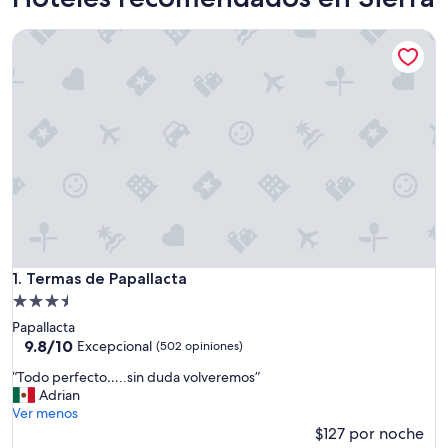
Termas de Papallacta
Termas de Papallacta
1. Termas de Papallacta
Propiedad
de
Papallacta
3.5
9.8
9.8/10
Excepcional
(502 opiniones)
de
estrellas
“
“Todo perfecto…..sin duda volveremos”
10,
T
Adrian
Excepcional,
o
Ver menos
(502
d
$127 por noche
opiniones)
o