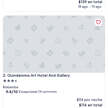
El
$139 en total
p
precio
18 ago. - 19 ago.
e
actual
r
es
f
Quindeloma Art Hotel And Gallery
de
e
$139
c
t
o
…
.
.
s
i
n
d
u
d
Quindeloma Art Hotel And Gallery
2. Quindeloma Art Hotel And Gallery
a
Propiedad
v
de
o
Riobamba
3.5
l
9.4
9.4/10
Excepcional
(78 opiniones)
v
de
estrellas
$114 por noche
e
10,
r
Excepcional,
El
$114 en total