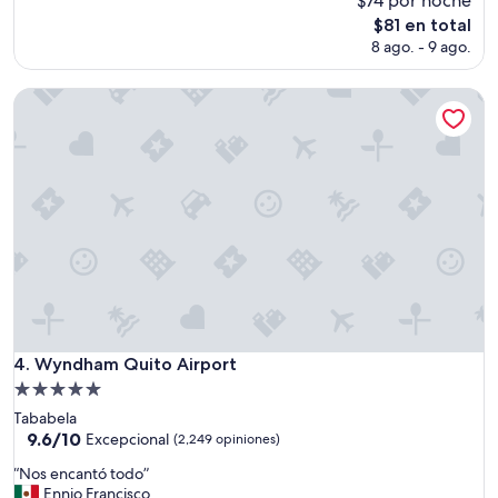
$74 por noche
opiniones)
b
El
$81 en total
u
precio
8 ago. - 9 ago.
e
actual
n
es
o
Wyndham Quito Airport
de
”
$81
Wyndham Quito Airport
4. Wyndham Quito Airport
Propiedad
de
Tababela
5.0
9.6
9.6/10
Excepcional
(2,249 opiniones)
de
estrellas
“
“Nos encantó todo”
10,
N
Ennio Francisco
Excepcional,