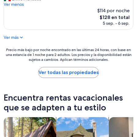
o
Ver menos
(2,249
s
$114 por noche
opiniones)
e
El
$128 en total
n
precio
5 sep. - 6 sep.
c
actual
a
es
n
Ver más
de
t
$128
ó
Precio
Precio más bajo por noche encontrado en las últimas 24 horas, con base en
t
una estancia de 1 noche para 2 adultos. Los precios y la disponibilidad están
más
o
sujetos a cambios. Aplican términos adicionales.
bajo
d
por
o
noche
Ver todas las propiedades
”
encontrado
en
las
últimas
Encuentra rentas vacacionales
24
horas,
que se adapten a tu estilo
con
base
Buscar cabañas
Buscar casas de campo
Buscar apart
en
una
estancia