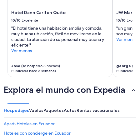
adultos.
Los
Hotel Dann Carlton Quito
JW Marriot
precios
y
10/10
Excelente
10/10
Excelen
la
"El hotel tiene una habitación amplia y cómoda,
"un grsn rec
disponibilidad
muy buena ubicación, fácil de movilizarse en la
son muy am
están
ciudad. La atención de su personal muy buena y
Ver menos
sujetos
eficiente."
a
Ver menos
cambios.
Aplican
términos
Jose
(se hospedó 3 noches)
george
(se 
adicionales.
Publicada hace 3 semanas
Publicada ha
Explora el mundo con Expedia
Hospedajes
Vuelos
Paquetes
Autos
Rentas vacacionales
Apart-Hoteles en Ecuador
Hoteles con concierge en Ecuador