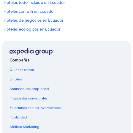
Hoteles todo incluido en Ecuador
Hoteles con wifi en Ecuador
Hoteles de negocios en Ecuador
Hoteles ecológicos en Ecuador
Hoteles baratos en Ecuador
Hoteles boutique en Ecuador
Hoteles cerca de la catedral en Ecuador
Compañía
Hoteles cerca del acuario en Ecuador
Quiénes somos
Hoteles con aguas termales en Ecuador
Empleo
Hoteles con bar en Ecuador
Anunciar una propiedad
Hoteles con cocina en Ecuador
Propuestas comerciales
Hoteles con estacionamiento en Ecuador
Relaciones con los inversionistas
Hoteles con gimnasio en Ecuador
Publicidad
Hoteles con área de juegos en Ecuador
Hoteles con parque acuático en Ecuador
Affiliate Marketing