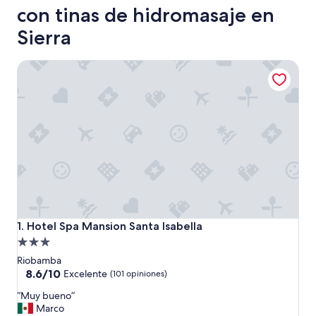
con tinas de hidromasaje en
Sierra
Hotel Spa Mansion Santa Isabella
Hotel Spa Mansion Santa Isabella
1. Hotel Spa Mansion Santa Isabella
Propiedad
de
Riobamba
3.0
8.6
8.6/10
Excelente
(101 opiniones)
de
estrellas
“
“Muy bueno”
10,
M
Marco
Excelente,