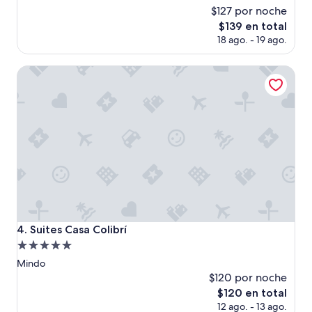
d
$127 por noche
opiniones)
o
El
$139 en total
p
precio
18 ago. - 19 ago.
e
actual
r
es
f
Suites Casa Colibrí
de
e
$139
c
t
o
…
.
.
s
i
n
d
u
Suites Casa Colibrí
4. Suites Casa Colibrí
d
Propiedad
a
v
de
Mindo
o
5.0
$120 por noche
l
estrellas
El
$120 en total
v
precio
12 ago. - 13 ago.
e