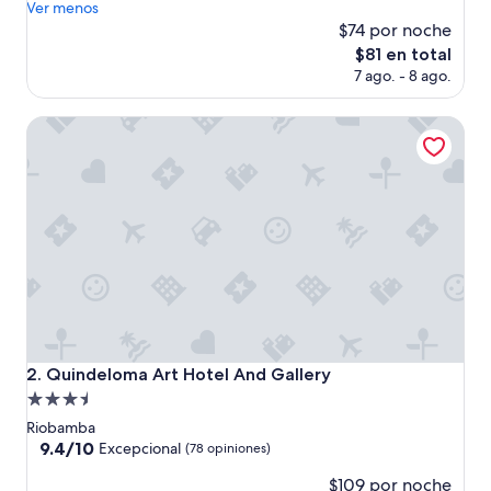
u
Ver menos
(101
y
$74 por noche
opiniones)
b
El
$81 en total
u
precio
7 ago. - 8 ago.
e
actual
n
es
o
Quindeloma Art Hotel And Gallery
de
”
$81
Quindeloma Art Hotel And Gallery
2. Quindeloma Art Hotel And Gallery
Propiedad
de
Riobamba
3.5
9.4
9.4/10
Excepcional
(78 opiniones)
de
estrellas
$109 por noche
10,