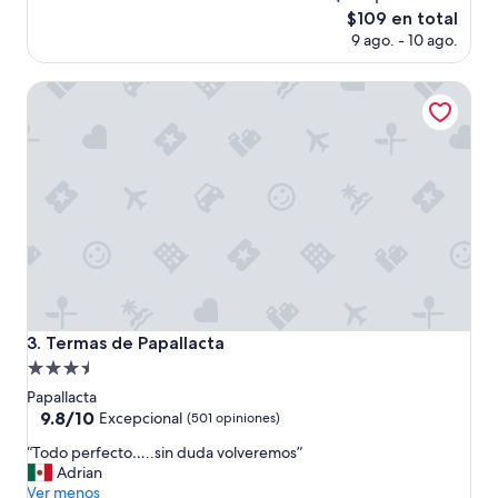
Excepcional,
El
$109 en total
(78
precio
9 ago. - 10 ago.
opiniones)
actual
es
Termas de Papallacta
de
$109
Termas de Papallacta
3. Termas de Papallacta
Propiedad
de
Papallacta
3.5
9.8
9.8/10
Excepcional
(501 opiniones)
de
estrellas
“
“Todo perfecto…..sin duda volveremos”
10,
T
Adrian
Excepcional,
o
Ver menos
(501