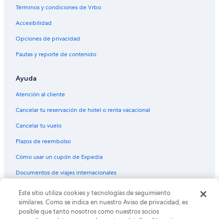
Casas flotantes en Ecuador
Términos y condiciones de Vrbo
Casas rurales en Ecuador
Accesibilidad
Resorts en Ecuador
Opciones de privacidad
Condominios en Ecuador
Pautas y reporte de contenido
Apartamentos en Ecuador
Ayuda
Hoteles haciendas en Ecuador
Ranchos en Ecuador
Atención al cliente
Hostales en Ecuador
Cancelar tu reservación de hotel o renta vacacional
Hoteles Cápsula en Ecuador
Cancelar tu vuelo
Lodges en Ecuador
Plazos de reembolso
Moteles en Ecuador
Cómo usar un cupón de Expedia
Posadas en Ecuador
Documentos de viajes internacionales
Residencias en Ecuador
Este sitio utiliza cookies y tecnologías de seguimiento
© 2026 Expedia, Inc., una empresa de Expedia Group. Todos los
Villas en Ecuador
derechos reservados. Expedia y el logo de Expedia son marcas
similares. Como se indica en nuestro Aviso de privacidad, es
registradas o marcas comerciales de Expedia, Inc. CST# 2029030-50.
Hoteles 3 estrellas en Los Andes
posible que tanto nosotros como nuestros socios