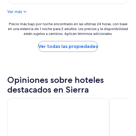
actual
r
es
e
Ver más
de
m
$120
o
Precio
Precio más bajo por noche encontrado en las últimas 24 horas, con base
s
en una estancia de 1 noche para 2 adultos. Los precios y la disponibilidad
más
”
están sujetos a cambios. Aplican términos adicionales.
bajo
por
noche
Ver todas las propiedades
encontrado
en
las
últimas
24
Opiniones sobre hoteles
horas,
con
destacados en Sierra
base
en
una
Hotel Dann Carlton Quito
JW Marriott
estancia
de
1
noche
para
2