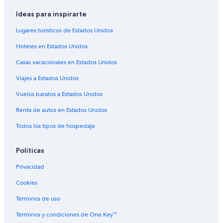
Hoteles con alberca en Ecuador
Ideas para inspirarte
Hoteles con hidromasaje en Ecuador
Lugares turísticos de Estados Unidos
Hoteles con traslado del/al aeropuerto en Ecuador
Hoteles en Estados Unidos
Hoteles cerca de viñedos en Ecuador
Casas vacacionales en Estados Unidos
Hoteles en la naturaleza en Ecuador
Viajes a Estados Unidos
Hoteles para bodas en Ecuador
Hoteles de senderismo en Ecuador
Vuelos baratos a Estados Unidos
Hoteles en Ecuador
Renta de autos en Estados Unidos
B&B en Ecuador
Todos los tipos de hospedaje
Cabañas en Ecuador
Políticas
Campings en Ecuador
Privacidad
Casas de campo en Ecuador
Cookies
Casas de huéspedes en Ecuador
Casas vacacionales en Ecuador
Términos de uso
Casas en los árboles en Ecuador
Términos y condiciones de One Key™