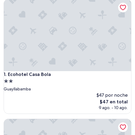
Ecohotel Casa Bola
Ecohotel Casa Bola
1. Ecohotel Casa Bola
Propiedad
de
Guayllabamba
2.0
$47 por noche
estrellas
El
$47 en total
precio
9 ago. - 10 ago.
actual
es
Butterfly and Bird Julio Tours-Ecolodge
de
$47