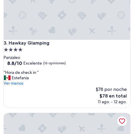
Hawkay Glamping
3. Hawkay Glamping
Propiedad
de
Panzaleo
4.0
8.8
8.8/10
Excelente
(16 opiniones)
de
estrellas
“
“Hora de xheck in ”
10,
H
Estefania
Excelente,
o
Ver menos
(16
r
$78 por noche
opiniones)
a
El
$78 en total
d
precio
11 ago. - 12 ago.
e
actual
x
es
h
Starlight Mountain Lodge
de
e
$78
c
k