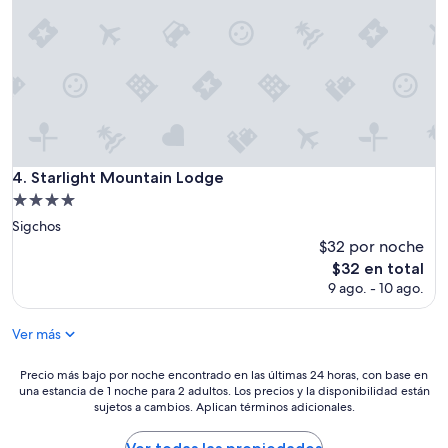
i
n
”
Starlight Mountain Lodge
4. Starlight Mountain Lodge
Propiedad
de
Sigchos
4.0
$32 por noche
estrellas
El
$32 en total
precio
9 ago. - 10 ago.
actual
es
Ver más
de
$32
Precio
Precio más bajo por noche encontrado en las últimas 24 horas, con base en
una estancia de 1 noche para 2 adultos. Los precios y la disponibilidad están
más
sujetos a cambios. Aplican términos adicionales.
bajo
por
noche