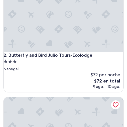
Butterfly and Bird Julio Tours-Ecolodge
2. Butterfly and Bird Julio Tours-Ecolodge
Propiedad
de
Nanegal
3.0
$72 por noche
estrellas
El
$72 en total
precio
9 ago. - 10 ago.
actual
es
Hawkay Glamping
de
$72