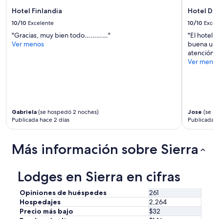
a
cambios.
Hotel Finlandia
Hotel Da
Aplican
10/10
Excelente
10/10
Excel
términos
"Gracias, muy bien todo…………"
"El hotel 
adicionales.
Ver menos
buena ubic
atención d
Ver meno
Gabriela
(se hospedó 2 noches)
Jose
(se h
Publicada hace 2 días
Publicada h
Más información sobre Sierra
Lodges en Sierra en cifras
Opiniones de huéspedes
261
Hospedajes
2,264
Precio más bajo
$32