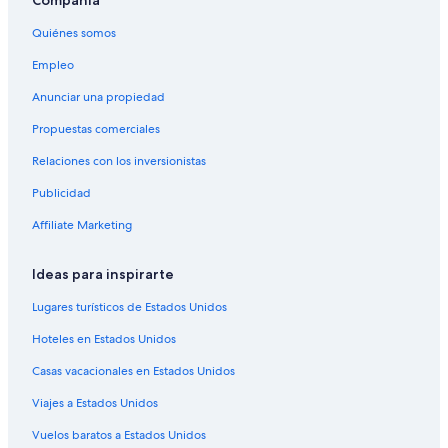
Compañía
Apartamentos en Los Andes
Quiénes somos
Hoteles haciendas en Los Andes
Empleo
Ranchos en Los Andes
Anunciar una propiedad
Hostales en Los Andes
Propuestas comerciales
Apart-Hoteles en Los Andes
Relaciones con los inversionistas
Hoteles con spa en Los Andes
Publicidad
Hoteles para ir de compras en Los Andes
Hoteles de lujo en Los Andes
Affiliate Marketing
Hoteles familiares en Los Andes
Ideas para inspirarte
Hoteles románticos en Los Andes
Lugares turísticos de Estados Unidos
Hoteles baratos en Los Andes
Hoteles en Estados Unidos
Hoteles boutique en Los Andes
Casas vacacionales en Estados Unidos
Hoteles cerca de la catedral en Los Andes
Viajes a Estados Unidos
Hoteles cerca del bosque en Los Andes
Hoteles cerca del lago en Los Andes
Vuelos baratos a Estados Unidos