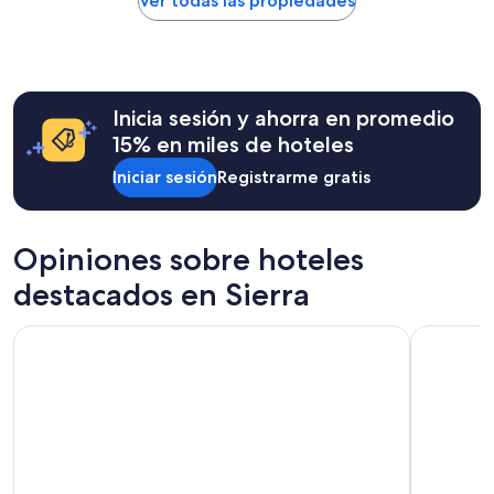
Ver todas las propiedades
encontrado
en
las
últimas
24
Inicia sesión y ahorra en promedio
horas,
con
15% en miles de hoteles
base
Iniciar sesión
Registrarme gratis
en
una
estancia
de
Opiniones sobre hoteles
1
noche
destacados en Sierra
para
2
Hotel Finlandia
Hotel Dan
adultos.
Los
precios
y
la
disponibilidad
están
sujetos