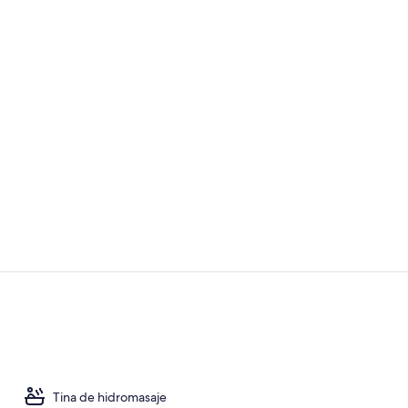
Sala de fitne
Alberca al air
Tina de hidromasaje