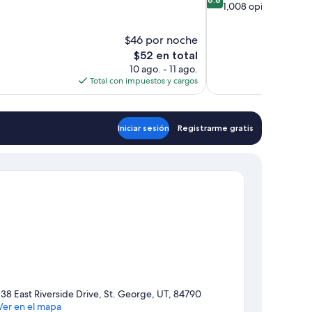
de
1,008 opiniones
10,
Excelente,
$46 por noche
1,008
El
$52 en total
opiniones
precio
10 ago. - 11 ago.
actual
Total con impuestos y cargos
es
de
$52
Iniciar sesión
Registrarme gratis
138 East Riverside Drive, St. George, UT, 84790
Ver en el mapa