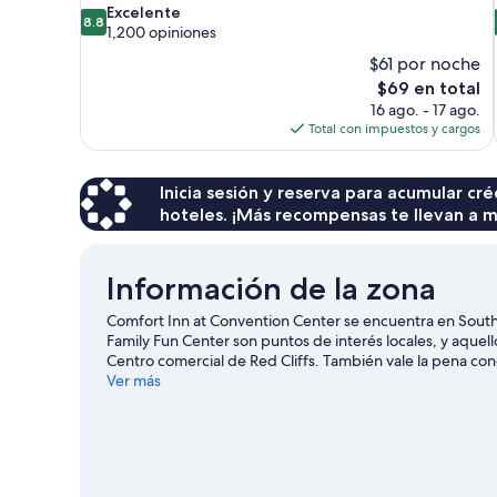
8.8
Excelente
8.8
de
1,200 opiniones
10,
$61 por noche
Excelente,
El
$69 en total
1,200
precio
16 ago. - 17 ago.
opiniones
actual
Total con impuestos y cargos
es
de
$69
Inicia sesión y reserva para acumular c
hoteles. ¡Más recompensas te llevan a m
Información de la zona
Comfort Inn at Convention Center se encuentra en South
Family Fun Center son puntos de interés locales, y aquel
Centro comercial de Red Cliffs. También vale la pena c
Encontrarás muchas opciones para conocer la zona con a
Ver más