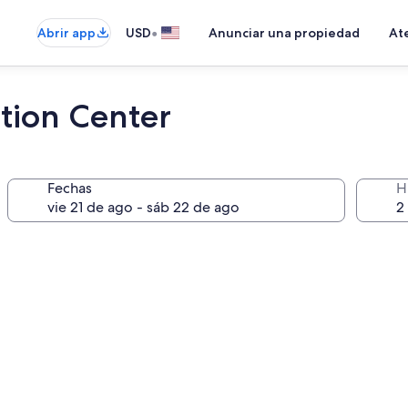
•
Abrir app
USD
Anunciar una propiedad
Ate
tion Center
Fechas
H