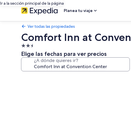
Ir a la sección principal de la página
Planea tu viaje
Ver todas las propiedades
Comfort Inn at Conven
Propiedad
de
Elige las fechas para ver precios
2.5
¿A dónde quieres ir?
estrellas
Galería
de
fotos
de
Comfort
Inn
at