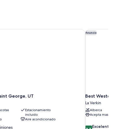
int George, UT
Best Western Plus Z
Anuncio
aint George, UT
Best Western Plus Z
La Verkin
cotas
Estacionamiento
Alberca
incluido
Acepta mascotas
to
Aire acondicionado
8.8
Excelente
iniones
8.8