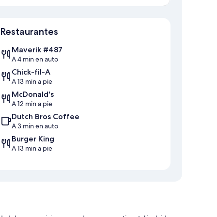
Sección del mapa
Restaurantes
Maverik #487
A 4 min en auto
Chick-fil-A
A 13 min a pie
McDonald's
A 12 min a pie
Dutch Bros Coffee
A 3 min en auto
Burger King
A 13 min a pie