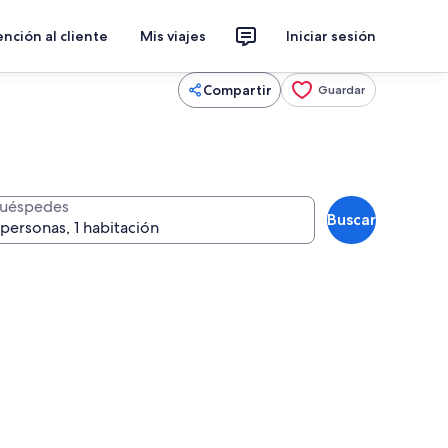
nción al cliente
Mis viajes
Iniciar sesión
Compartir
Guardar
uéspedes
Buscar