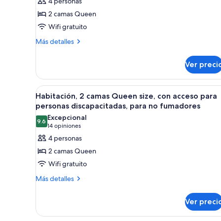
4 personas
Habitación,
2 camas Queen
2
Wifi gratuito
camas
Más
Más detalles
Queen
detalles
size,
sobre
Ver preci
con
Habitación,
2
acceso
camas
para
Abrir
Una habitación de hotel con do
4
Queen
Habitación, 2 camas Queen size, con acceso para
personas
todas
size,
personas discapacitadas, para no fumadores
discapacitadas,
con
las
Excepcional
acceso
9.6
para
fotos
9.6 de 10
(14
14 opiniones
para
no
de
opiniones)
4 personas
personas
fumadores
Habitación,
discapacitadas,
2 camas Queen
para
2
Wifi gratuito
no
camas
fumadores
Más
Más detalles
Queen
detalles
size,
sobre
Ver preci
con
Habitación,
2
acceso