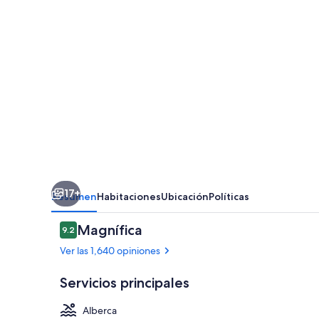
Convention
Center
17+
Resumen
Habitaciones
Ubicación
Políticas
Opiniones
Magnífica
9.2
9.2 de 10,
Ver las 1,640 opiniones
Servicios principales
Alberca