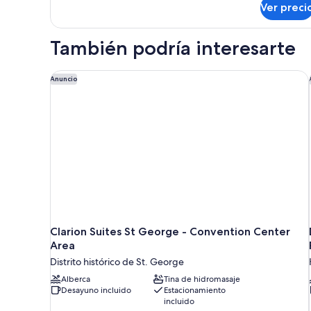
King
Ver preci
Room,
Bed,
1
Accessible,
King
También podría interesarte
Non
Bed,
Accessible,
Smoking
Non
Clarion Suites St George - Convention Center Area
Anuncio
Smoking
Clarion Suites St George - Convention Center
Area
Distrito histórico de St. George
Alberca
Tina de hidromasaje
Desayuno incluido
Estacionamiento
incluido