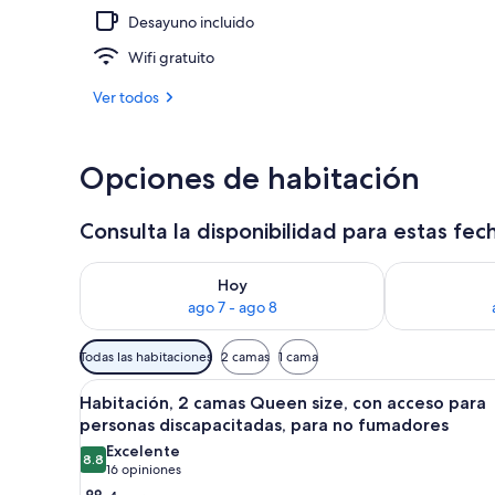
Desayuno incluido
Exterior
Wifi gratuito
Ver todos
Opciones de habitación
Consulta la disponibilidad para estas fec
Consulta la disponibilidad para hoy ago 7 - ago 8
Consulta la d
Hoy
ago 7 - ago 8
Filtros
Todas las habitaciones
2 camas
1 cama
disponibles
Abrir
Una habitación de hotel con do
para
4
Habitación, 2 camas Queen size, con acceso para
todas
las
personas discapacitadas, para no fumadores
las
habitaciones
Excelente
8.8
fotos
8.8 de 10
(16
16 opiniones
de
opiniones)