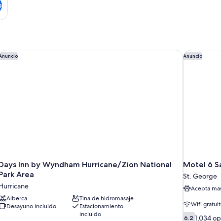
o
Days Inn by Wyndham Hurricane/Zion National Park Area
Motel 6 Sa
Anuncio
Anuncio
Days Inn by Wyndham Hurricane/Zion National
Motel 6 S
Park Area
St. George
Hurricane
Acepta mas
Alberca
Tina de hidromasaje
Wifi gratui
Desayuno incluido
Estacionamiento
incluido
6.2
1,034 op
6.2