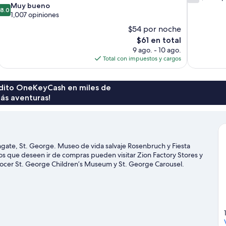
de
8.0
Muy bueno
8.0
10,
de
1,007 opiniones
1,034
10,
$54 por noche
opiniones
Muy
El
$61 en total
bueno,
precio
9 ago. - 10 ago.
1,007
actual
Total con impuestos y cargos
opiniones
es
de
$61
rédito OneKeyCash en miles de
ás aventuras!
gate, St. George. Museo de vida salvaje Rosenbruch y Fiesta
los que deseen ir de compras pueden visitar Zion Factory Stores y
onocer St. George Children’s Museum y St. George Carousel.
ctividades como golf.
Visita nuestra guía de St. George