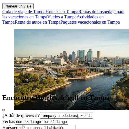
Planear un viaje
Guía de viaje de Tampa
Hoteles en Tampa
Rentas de hospedaje para
las vacaciones en Tampa
Vuelos a Tampa
Actividades en
Tampa
Renta de autos en Tampa
Paquetes vacacionales en Tampa
Encuentra Hoteles de golf en Tampa
¿A dónde quieres ir?
Fechas
Huéspedes