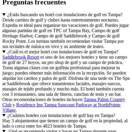
Preguntas frecuentes
¿Estás buscando un hotel con instalaciones de golf en Tampa?
Desde carritos de golf y clubes hasta entretenimiento nocturno,
Expedia es ideal para organizar tus vacaciones de golf. Puedes jugar
algunas partidas de golf en TPC of Tampa Bay, Campo de golf
Heritage Harbor, Campo de golf Saddlebrook y Campo de golf
Rocky Point. Los turistas también recomiendan visitar Tampa por
sus recitales de música en vivo y su ambiente de teatro.
¿Cuál es el mejor hotel con instalaciones de golf en Tampa?
Saddlebrook Resort
es uno de los mejores hoteles y tiene un campo
de golf de 27 hoyos, un pro shop de golf y un campo de práctica.
Toma algunas clases con un golfista profesional para mejorar tu
juego; puedes obtener más información en la recepción. Se pueden
alquilar los carritos y palos de golf. Disfruta de una tarde en The Spa
at Saddlebrook que ofrece tratamientos faciales, masajes suecos,
masajes de tejido profundo y mucho más. El hotel también cuenta
con 3 restaurantes, una sala de fitness, canchas de tenis y un bar.
Otras recomendaciones de hoteles incluyen
Tampa Palms Country
Club
y
Residence Inn Tampa Suncoast Parkway at NorthPointe
Village
.
¿Cuántos hoteles con instalaciones de golf hay en Tampa?
Hay 3 alojamientos que tienen un campo de golf en la propiedad, al
lado o cerca entre los 4823 hoteles de Tampa.
¿Qué se recomienda visitar y hacer en Tampa durante unas