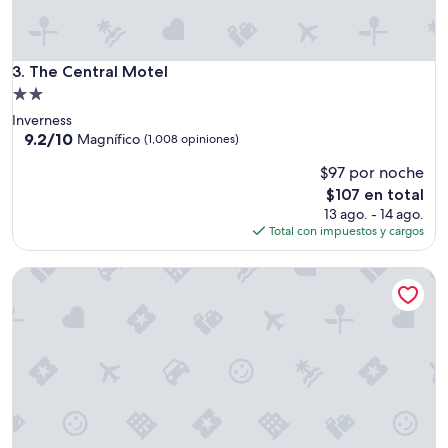
The Central Motel
3. The Central Motel
Propiedad
de
Inverness
2.0
9.2
9.2/10
Magnífico
(1,008 opiniones)
de
estrellas
$97 por noche
10,
Magnífico,
El
$107 en total
(1,008
precio
13 ago. - 14 ago.
opiniones)
actual
Total con impuestos y cargos
es
de
Baker's Cay Resort Key Largo, Curio Collection by Hilton
$107