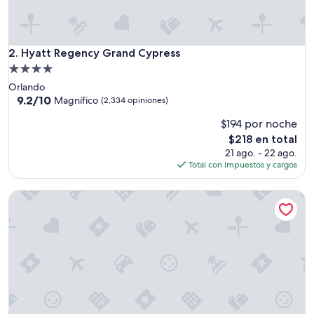
Hyatt Regency Grand Cypress
2. Hyatt Regency Grand Cypress
Propiedad
de
Orlando
4.0
9.2
9.2/10
Magnífico
(2,334 opiniones)
de
estrellas
$194 por noche
10,
Magnífico,
El
$218 en total
(2,334
precio
21 ago. - 22 ago.
opiniones)
actual
Total con impuestos y cargos
es
de
The Central Motel
$218