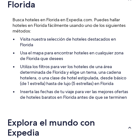
Florida
i
ó
n
Busca hoteles en Florida en Expedia.com. Puedes hallar
o
hoteles en Florida fácilmente usando uno de los siguientes
e
métodos:
s
t
Visita nuestra selección de hoteles destacados en
e
Florida
p
Usa el mapa para encontrar hoteles en cualquier zona
o
de Florida que desees
r
l
Utiliza los filtros para ver los hoteles de una área
o
determinada de Florida y elige un tema, una cadena
q
hotelera, o una clase de hotel estipulada, desde básico
u
(de 1 estrella) hasta de lujo (5 estrellas) en Florida
e
Inserta las fechas de tu viaje para ver las mejores ofertas
l
de hoteles baratos en Florida antes de que se terminen
a
s
p
u
Explora el mundo con
e
s
Expedia
t
a