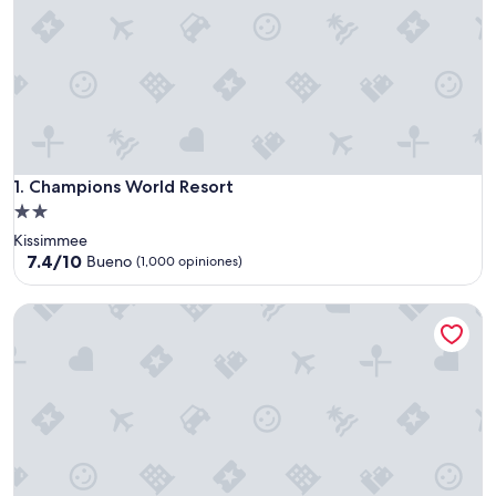
Champions World Resort
1. Champions World Resort
Propiedad
de
Kissimmee
2.0
7.4
7.4/10
Bueno
(1,000 opiniones)
de
estrellas
10,
Hyatt Regency Grand Cypress
Bueno,
(1,000
opiniones)