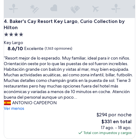
Baker's Cay Resort Key Largo, Curio Collection by Hilton
4. Baker's Cay Resort Key Largo, Curio Collection by
Hilton
Propiedad
de
Key Largo
4.0
8.6
8.6/10
Excelente
(1,163 opiniones)
de
estrellas
“
“Resort mejor de lo esperado. Muy familiar, ideal para ir con niños.
10,
R
Orientación oeste por lo que las puestas de sol fueron increíbles.
Excelente,
e
Habitación grande con balcón y vistas al mar, muy bien equipada.
(1,163
s
Muchas actividades acuáticas, así como zona infantil, billar, futbolín.
opiniones)
o
Muchas detalles como champán gratis en la puesta de sol. Tiene 3
r
restaurantes pero hay muchas opciones fuera del hotel más
t
económicas y variadas a menos de 10 minutos en coche. Atención
m
buena del personal aunque un poco...
e
ANTONIO CAPDEPON
j
Ver menos
o
$294 por noche
r
El
$331 en total
d
precio
17 ago. - 18 ago.
e
actual
Total con impuestos y cargos
l
es