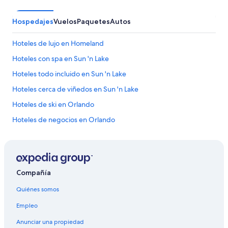
s
d
Hospedajes
Vuelos
Paquetes
Autos
e
s
Hoteles de lujo en Homeland
o
l
Hoteles con spa en Sun 'n Lake
f
u
Hoteles todo incluido en Sun 'n Lake
e
Hoteles cerca de viñedos en Sun 'n Lake
r
o
Hoteles de ski en Orlando
n
i
Hoteles de negocios en Orlando
n
Hoteles ecológicos en Orlando
c
r
Hoteles históricos en Orlando
e
í
Hoteles boutique en Orlando
b
Compañía
Hoteles cerca de la catedral en Orlando
l
Quiénes somos
e
Hoteles cerca del acuario en Orlando
s
Empleo
.
Hoteles con aguas termales en Orlando
H
Anunciar una propiedad
Hoteles con aire acondicionado en Orlando
a