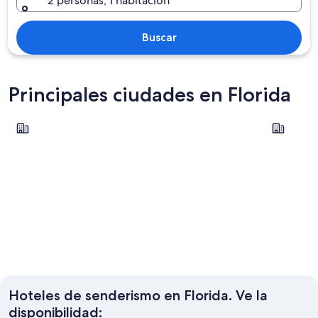
2 personas, 1 habitación
Buscar
Principales ciudades en Florida
Orlando
Panama Ci
Orlando
Panama 
Hoteles de senderismo en Florida. Ve la
disponibilidad: