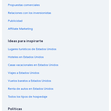
b
Propuestas comerciales
Hoteles con gimnasio en Orlando
i
t
Relaciones con los inversionistas
Hoteles con guardería en Orlando
a
Publicidad
Hoteles con sauna en Orlando
c
i
Hoteles cerca de viñedos en Orlando
Affiliate Marketing
ó
n
Hoteles con vista en Orlando
g
Ideas para inspirarte
Hoteles de senderismo en Orlando
r
a
Lugares turísticos de Estados Unidos
Vacaciones para bucear en Orlando
n
Hoteles en Estados Unidos
d
Hoteles en Orlando
e
Casas vacacionales en Estados Unidos
Apart-Hoteles en Dundee
c
o
Viajes a Estados Unidos
Hoteles con traslado del/al aeropuerto en Dundee
n
b
B&B en Babson Park
Vuelos baratos a Estados Unidos
a
Casas vacacionales en Babson Park
l
Renta de autos en Estados Unidos
c
Hoteles en Babson Park
Todos los tipos de hospedaje
ó
n
Moteles en Babson Park
y
Políticas
Hoteles de golf en Tampa
v