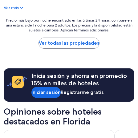
o
de
Ver más
e
$331
s
p
Precio
Precio más bajo por noche encontrado en las últimas 24 horas, con base en
e
una estancia de 1 noche para 2 adultos. Los precios y la disponibilidad están
más
r
sujetos a cambios. Aplican términos adicionales.
bajo
a
por
d
noche
Ver todas las propiedades
o
encontrado
.
en
M
las
u
últimas
y
24
f
Inicia sesión y ahorra en promedio
horas,
a
con
15% en miles de hoteles
m
base
i
Iniciar sesión
Registrarme gratis
en
l
una
i
estancia
a
de
Opiniones sobre hoteles
r
1
,
destacados en Florida
noche
i
para
d
2
Walt Disney World Dolphin
Sheraton V
e
adultos.