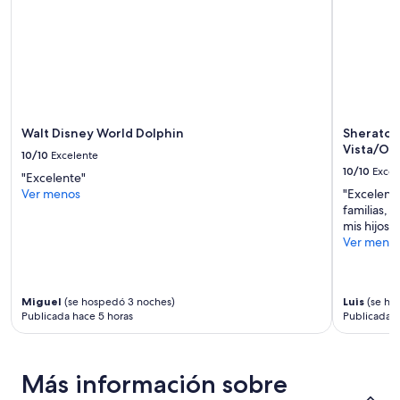
a
Los
l
precios
p
y
a
la
r
disponibilidad
a
están
i
sujetos
r
a
Walt Disney World Dolphin
Sheraton 
c
cambios.
Vista/Or
o
10/10
Excelente
Aplican
n
10/10
Excel
términos
"Excelente"
n
adicionales.
Ver menos
"Excelente
i
familias, 
ñ
mis hijos f
o
Ver meno
s
.
O
r
Miguel
(se hospedó 3 noches)
Luis
(se ho
i
Publicada hace 5 horas
Publicada h
e
n
t
Más información sobre
a
c