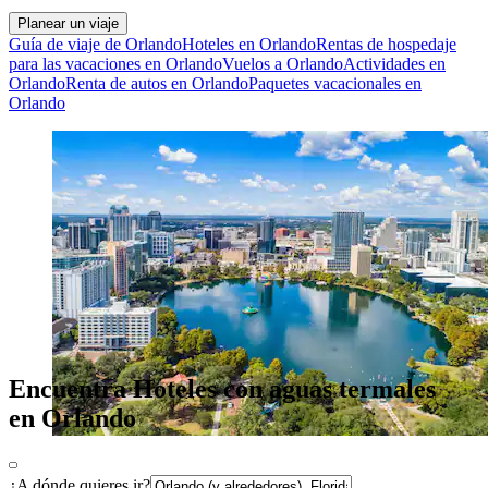
Planear un viaje
Guía de viaje de Orlando
Hoteles en Orlando
Rentas de hospedaje
para las vacaciones en Orlando
Vuelos a Orlando
Actividades en
Orlando
Renta de autos en Orlando
Paquetes vacacionales en
Orlando
Encuentra Hoteles con aguas termales
en Orlando
¿A dónde quieres ir?