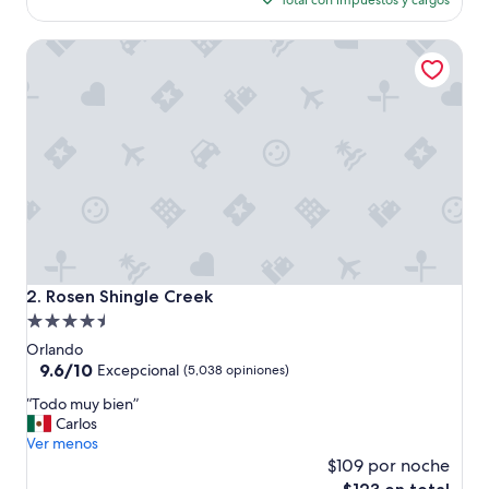
Total con impuestos y cargos
es
de
Rosen Shingle Creek
$87
Rosen Shingle Creek
2. Rosen Shingle Creek
Propiedad
de
Orlando
4.5
9.6
9.6/10
Excepcional
(5,038 opiniones)
de
estrellas
“
“Todo muy bien”
10,
T
Carlos
Excepcional,
o
Ver menos
(5,038
d
$109 por noche
opiniones)
o
El