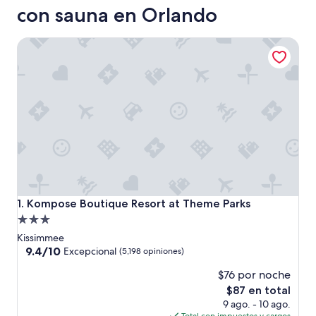
con sauna en Orlando
Kompose Boutique Resort at Theme Parks
Kompose Boutique Resort at Theme Parks
1. Kompose Boutique Resort at Theme Parks
Propiedad
de
Kissimmee
3.0
9.4
9.4/10
Excepcional
(5,198 opiniones)
de
estrellas
$76 por noche
10,
Excepcional,
El
$87 en total
(5,198
precio
9 ago. - 10 ago.
opiniones)
actual