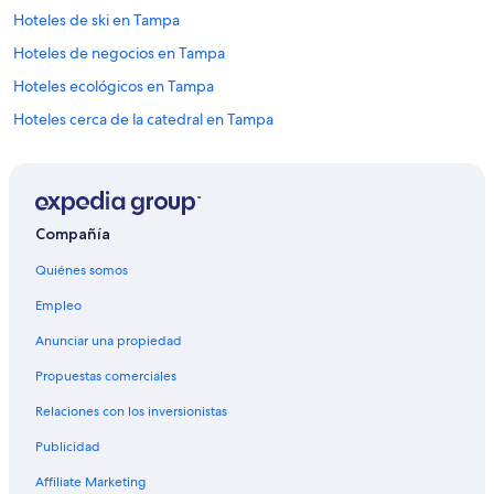
Hoteles de ski en Tampa
Hoteles de negocios en Tampa
Hoteles ecológicos en Tampa
Hoteles cerca de la catedral en Tampa
Hoteles con aguas termales en Tampa
Hoteles con aire acondicionado en Tampa
Hoteles con bar en Tampa
Compañía
Hoteles con gimnasio en Tampa
Quiénes somos
Hoteles con sauna en Tampa
Empleo
Hoteles con vista en Tampa
Anunciar una propiedad
Hoteles de senderismo en Tampa
Propuestas comerciales
Vacaciones para bucear en Tampa
Relaciones con los inversionistas
Hoteles cerca de la catedral en Florida central
Publicidad
Hoteles cerca del bosque en St. Augustine
Hoteles cerca del lago en St. Augustine
Affiliate Marketing