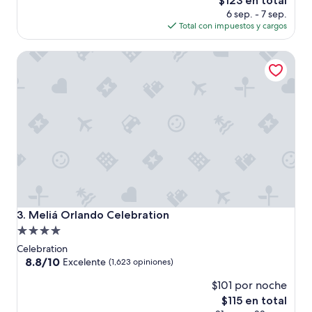
$123 en total
m
precio
6 sep. - 7 sep.
u
actual
Total con impuestos y cargos
y
es
b
de
Meliá Orlando Celebration
i
$123
e
n
”
Meliá Orlando Celebration
3. Meliá Orlando Celebration
Propiedad
de
Celebration
4.0
8.8
8.8/10
Excelente
(1,623 opiniones)
de
estrellas
$101 por noche
10,
Excelente,
El
$115 en total
(1,623