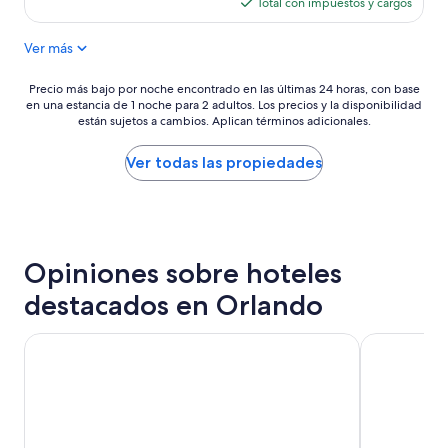
actual
Total con impuestos y cargos
es
de
Ver más
$107
Precio
Precio más bajo por noche encontrado en las últimas 24 horas, con base
en una estancia de 1 noche para 2 adultos. Los precios y la disponibilidad
más
están sujetos a cambios. Aplican términos adicionales.
bajo
por
noche
Ver todas las propiedades
encontrado
en
las
últimas
24
Opiniones sobre hoteles
horas,
con
destacados en Orlando
base
en
una
Sheraton Vistana Resort Villas, Lake Buena Vista/Orlando
Westgate La
estancia
de
1
noche
para