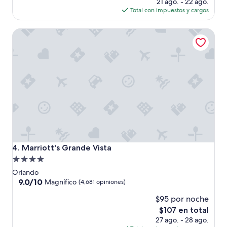
precio
21 ago. - 22 ago.
opiniones)
actual
Total con impuestos y cargos
es
de
Marriott's Grande Vista
$115
Marriott's Grande Vista
4. Marriott's Grande Vista
Propiedad
de
Orlando
4.0
9.0
9.0/10
Magnífico
(4,681 opiniones)
de
estrellas
$95 por noche
10,
Magnífico,
El
$107 en total
(4,681
precio
27 ago. - 28 ago.
opiniones)