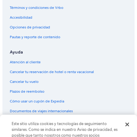
Hoteles con aguas termales en Centro de Orlando
Términos y condiciones de Vrbo
Hoteles con aire acondicionado en Centro de Orlando
Accesibilidad
Hoteles con bar en Centro de Orlando
Opciones de privacidad
Hoteles con cocina en Centro de Orlando
Pautas y reporte de contenido
Hoteles con desayuno incluido en Centro de Orlando
Ayuda
Hoteles con estacionamiento en Centro de Orlando
Hoteles con gimnasio en Centro de Orlando
Atención al cliente
Hoteles con parque acuático en Centro de Orlando
Cancelar tu reservación de hotel o renta vacacional
Hoteles con alberca en Centro de Orlando
Cancelar tu vuelo
Hoteles con restaurante en Centro de Orlando
Plazos de reembolso
Hoteles con hidromasaje en Centro de Orlando
Cómo usar un cupón de Expedia
Hoteles con traslado del/al aeropuerto en Centro de Orlando
Documentos de viajes internacionales
Hoteles con vista al mar en Centro de Orlando
Este sitio utiliza cookies y tecnologías de seguimiento
© 2026 Expedia, Inc., una empresa de Expedia Group. Todos los
Hoteles con vista en Centro de Orlando
derechos reservados. Expedia y el logo de Expedia son marcas
similares. Como se indica en nuestro Aviso de privacidad, es
registradas o marcas comerciales de Expedia, Inc. CST# 2029030-50.
Hoteles en la naturaleza en Centro de Orlando
posible que tanto nosotros como nuestros socios