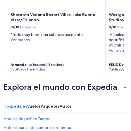
2
adultos.
Los
Sheraton Vistana Resort Villas, Lake Buena
Westgate L
precios
Vista/Orlando
Studios Ar
y
la
10/10
Excelente
8/10
Bueno
disponibilidad
"Todo muy bien, una estancia excelente"
"El balcon b
están
Ver menos
no suficient
sujetos
muchis carro
a
Ver menos
cambios.
Aplican
términos
Armando
(se hospedó 3 noches)
FELIX David
adicionales.
Publicada hace 4 días
Publicada ha
Explora el mundo con Expedia
Hospedajes
Vuelos
Paquetes
Autos
Hoteles de golf en Tampa
Hoteles para ir de compras en Tampa