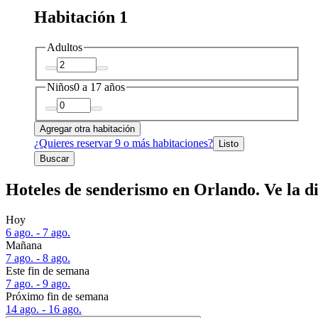
Habitación 1
Adultos
Niños
0 a 17 años
Agregar otra habitación
¿Quieres reservar 9 o más habitaciones?
Listo
Buscar
Hoteles de senderismo en Orlando. Ve la di
Hoy
6 ago. - 7 ago.
Mañana
7 ago. - 8 ago.
Este fin de semana
7 ago. - 9 ago.
Próximo fin de semana
14 ago. - 16 ago.