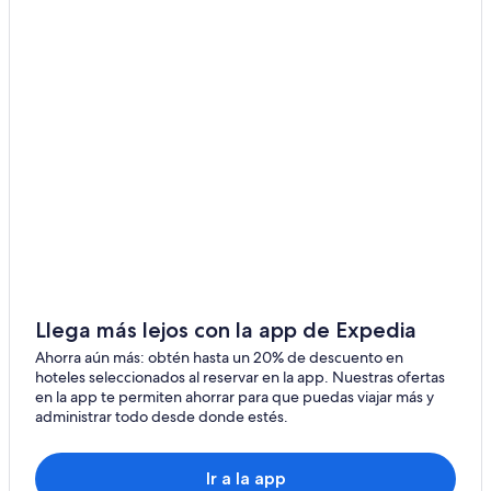
Hoteles en Piemonte
Hoteles en Izzalini
Hoteles en Montecchio
Hoteles en Fiore
Castillos en Morre
Hoteles en Morre
Hoteles con desayuno incluido en Giano dell'Umbria
Hoteles en Giano dell'Umbria
Hoteles en Doglio
Hoteles en Casalina
Llega más lejos con la app de Expedia
Hoteles 4 estrellas en San Venanzo
Ahorra aún más: obtén hasta un 20% de descuento en
hoteles seleccionados al reservar en la app. Nuestras ofertas
Apart-Hoteles en San Venanzo
en la app te permiten ahorrar para que puedas viajar más y
administrar todo desde donde estés.
Hoteles en San Venanzo
Villas en San Venanzo
Ir a la app
Hoteles en Collepepe