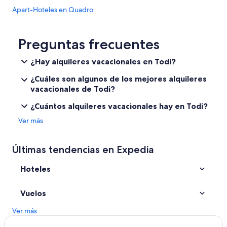
Apart-Hoteles en Quadro
Hoteles en Quadro
Casas de ciudad en Monte Castello di Vibio
Preguntas frecuentes
Hoteles en Monte Castello di Vibio
¿Hay alquileres vacacionales en Todi?
Hoteles en Frattuccia
¿Cuáles son algunos de los mejores alquileres
Apartamentos en San Terenciano
vacacionales de Todi?
Hoteles en San Terenciano
¿Cuántos alquileres vacacionales hay en Todi?
Hoteles haciendas en Gualdo Cattaneo
Ver más
Hoteles en Sismano
Villas en Grutti
Últimas tendencias en Expedia
Hoteles en Avigliano Umbrio
Hoteles
Hoteles en Ilci
Hoteles en Pantalla
Vuelos
Hoteles con spa en Melezzole
Ver más
Hoteles en Melezzole