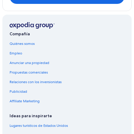
Hoteles en Pian di San Martino
Hoteles en Morcella
Hoteles en Collazzone
Hoteles en Collevalenza
Compañía
Hoteles en Montecastrilli
Quiénes somos
Hoteles haciendas en Bastardo
Empleo
Hoteles con bar en Bastardo
Anunciar una propiedad
Hoteles en Bastardo
Propuestas comerciales
Residencias en Bastardo
Relaciones con los inversionistas
Publicidad
Affiliate Marketing
Ideas para inspirarte
Lugares turísticos de Estados Unidos