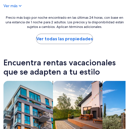
m
v
de
Ver más
e
v
$136
d
e
i
r
Precio
Precio más bajo por noche encontrado en las últimas 24 horas, con base en
e
o
una estancia de 1 noche para 2 adultos. Los precios y la disponibilidad están
más
v
sujetos a cambios. Aplican términos adicionales.
t
bajo
a
r
por
l
a
noche
Ver todas las propiedades
e
d
encontrado
"
i
en
,
z
las
a
i
últimas
Encuentra rentas vacacionales
m
o
24
b
n
horas,
que se adapten a tu estilo
i
a
con
e
l
base
Buscar departamentos
Buscar casas de vacaciones
Buscar villas
n
e
en
t
.
una
i
G
estancia
p
r
de
u
a
1
l
z
noche
i
i
para
t
e
2
i
d
adultos.