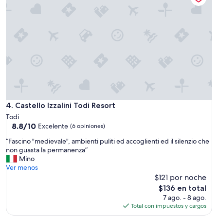
r
o
s
o
.
A
p
p
a
r
t
a
Castello Izzalini Todi Resort
4. Castello Izzalini Todi Resort
m
e
Todi
n
8.8
8.8/10
Excelente
(6 opiniones)
t
de
“
“Fascino "medievale", ambienti puliti ed accoglienti ed il silenzio che
o
10,
F
non guasta la permanenza”
b
Excelente,
a
Mino
e
(6
s
Ver menos
l
opiniones)
c
$121 por noche
l
i
o
El
$136 en total
n
e
precio
7 ago. - 8 ago.
o
d
actual
Total con impuestos y cargos
"
a
es