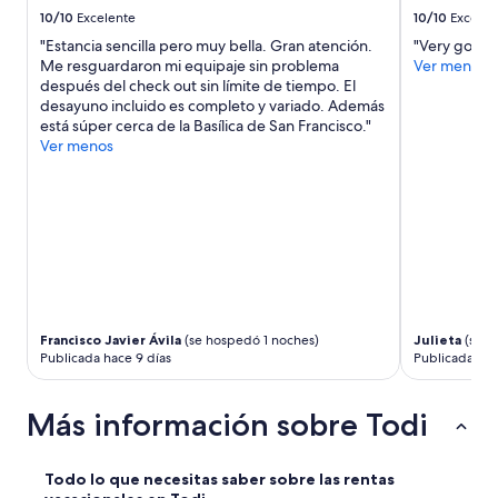
c
10/10
Excelente
10/10
Excelen
h
"Estancia sencilla pero muy bella. Gran atención.
"Very good"
e
Me resguardaron mi equipaje sin problema
Ver menos
n
después del check out sin límite de tiempo. El
o
desayuno incluido es completo y variado. Además
n
está súper cerca de la Basílica de San Francisco."
g
Ver menos
u
a
s
t
a
l
a
p
e
r
Francisco Javier Ávila
(se hospedó 1 noches)
Julieta
(se h
m
Publicada hace 9 días
Publicada hac
a
n
e
Más información sobre Todi
n
z
a
Todo lo que necesitas saber sobre las rentas
”