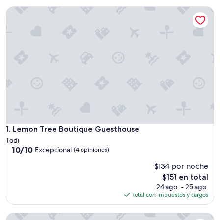
Lemon Tree Boutique Guesthouse
Lemon Tree Boutique Guesthouse
1. Lemon Tree Boutique Guesthouse
Todi
10.0
10/10
Excepcional
(4 opiniones)
de
$134 por noche
10,
Excepcional,
El
$151 en total
(4
precio
24 ago. - 25 ago.
opiniones)
actual
Total con impuestos y cargos
es
de
Il Focolare