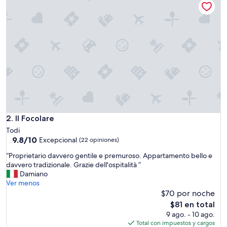
$151
Il Focolare
2. Il Focolare
Todi
9.8
9.8/10
Excepcional
(22 opiniones)
de
“
“Proprietario davvero gentile e premuroso. Appartamento bello e
10,
P
davvero tradizionale. Grazie dell'ospitalità ”
Excepcional,
r
Damiano
(22
o
Ver menos
opiniones)
p
$70 por noche
r
El
$81 en total
i
precio
9 ago. - 10 ago.
e
actual
Total con impuestos y cargos