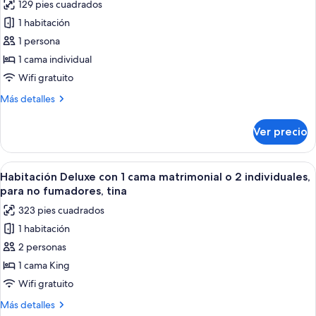
129 pies cuadrados
de
1 habitación
Habitación
individual
1 persona
básica,
1 cama individual
1
Wifi gratuito
cama
Más
Más detalles
individual,
detalles
para
sobre
Ver precio
Habitación
no
individual
fumadores,
básica,
Abrir
Una habitación de hotel con una cama g
vista
4
1
Habitación Deluxe con 1 cama matrimonial o 2 individuales,
todas
a
cama
para no fumadores, tina
individual,
las
la
323 pies cuadrados
para
fotos
montaña
no
1 habitación
de
fumadores,
2 personas
Habitación
vista
a
Deluxe
1 cama King
la
con
Wifi gratuito
montaña
1
Más
Más detalles
cama