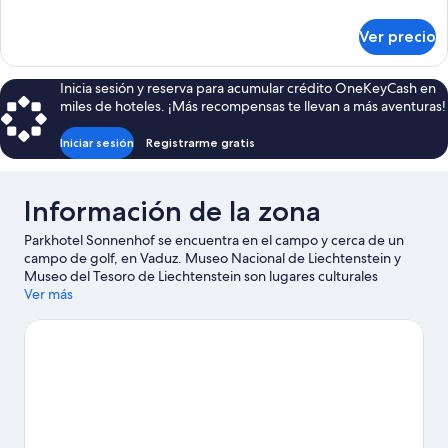
detalles
sobre
Ver precio
Habitación
Inicia sesión y reserva para acumular crédito OneKeyCash en
miles de hoteles. ¡Más recompensas te llevan a más aventuras!
Iniciar sesión
Registrarme gratis
Información de la zona
Parkhotel Sonnenhof se encuentra en el campo y cerca de un
campo de golf, en Vaduz. Museo Nacional de Liechtenstein y
Museo del Tesoro de Liechtenstein son lugares culturales
destacados, y Bodegas del Príncipe de Liechtenstein y Telesilla
Ver más
Sareis son algunos de los lugares que se pueden visitar para
hacer actividades en el área. ¿Viajas con niños? No te pierdas
Instalación de Minigolf Schaan/Vaduz y Mini Golf. Diviértete en
las montañas con lugares para hacer ski cross-country y lugares
para hacer snowboard, o prueba otras actividades al aire libre,
como paseos en trineo y paseos con raquetas de nieve.
Visita
nuestra guía de Vaduz