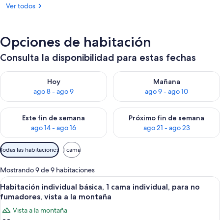
Ver todos
Opciones de habitación
Consulta la disponibilidad para estas fechas
Consulta la disponibilidad para hoy ago 8 - ago 9
Consulta la disponibilidad pa
Hoy
Mañana
ago 8 - ago 9
ago 9 - ago 10
Consulta la disponibilidad para este fin de semana ago 14 - ag
Consulta la disponibilidad pa
Este fin de semana
Próximo fin de semana
ago 14 - ago 16
ago 21 - ago 23
Filtros
Todas las habitaciones
1 cama
disponibles
para
Mostrando 9 de 9 habitaciones
las
Abrir
Habitación de hotel con cama, escritorio
7
Habitación individual básica, 1 cama individual, para no
habitaciones
todas
fumadores, vista a la montaña
las
Vista a la montaña
fotos