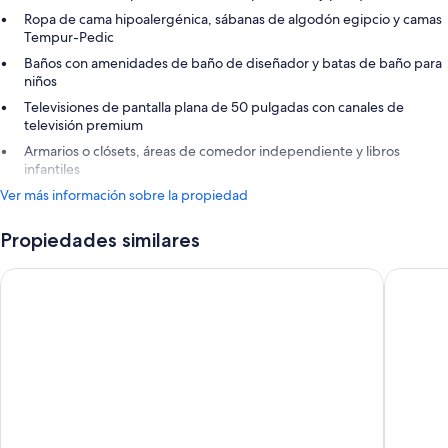
Ropa de cama hipoalergénica, sábanas de algodón egipcio y camas
Tempur-Pedic
Baños con amenidades de baño de diseñador y batas de baño para
niños
Televisiones de pantalla plana de 50 pulgadas con canales de
televisión premium
Armarios o clósets, áreas de comedor independiente y libros
infantiles
Ver más información sobre la propiedad
Propiedades similares
Hotel Vaduzerhof by b_smart
Residenc