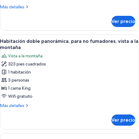
no
Más
Más detalles
fumadores,
detalles
vista
sobre
Ver precio
Habitación
a
doble
la
superior,
Abrir
Habitación de hotel con cama, dos sill
montaña
9
para
Habitación doble panorámica, para no fumadores, vista a la
todas
no
montaña
fumadores,
las
Vista a la montaña
vista
fotos
a
323 pies cuadrados
de
la
1 habitación
Habitación
montaña
doble
3 personas
panorámica,
1 cama King
para
Wifi gratuito
no
Más
Más detalles
fumadores,
detalles
vista
sobre
Ver precio
Habitación
a
doble
la
panorámica,
montaña
para