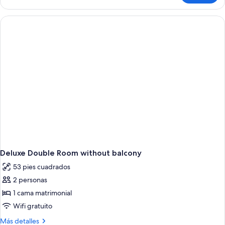
Double
Room
with
balcony
Deluxe Double Room without balcony
53 pies cuadrados
2 personas
1 cama matrimonial
Wifi gratuito
Más
Más detalles