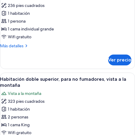
fotos
la
236 pies cuadrados
de
montaña
1 habitación
Habitación
individual
1 persona
Premium,
1 cama individual grande
para
Wifi gratuito
no
Más
Más detalles
fumadores,
detalles
vista
sobre
Ver precio
Habitación
a
individual
la
Premium,
Abrir
Una habitación de hotel con una cama 
montaña
8
para
Habitación doble superior, para no fumadores, vista a la
todas
no
montaña
fumadores,
las
Vista a la montaña
vista
fotos
a
323 pies cuadrados
de
la
1 habitación
Habitación
montaña
doble
2 personas
superior,
1 cama King
para
Wifi gratuito