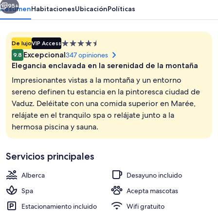
95+
Resumen
Habitaciones
Ubicación
Políticas
Propiedad
De lujo
VIP Access
de
Excepcional
347 opiniones
9.8
4.5
Elegancia enclavada en la serenidad de la montaña
estrellas
Impresionantes vistas a la montaña y un entorno
sereno definen tu estancia en la pintoresca ciudad de
Vaduz. Deléitate con una comida superior en Marée,
Vista al paisaje
relájate en el tranquilo spa o relájate junto a la
hermosa piscina y sauna.
Servicios principales
Alberca
Desayuno incluido
Spa
Acepta mascotas
Estacionamiento incluido
Wifi gratuito