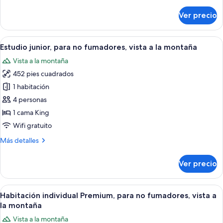
detalles
matrimonial
sobre
Ver precio
Habitación
o
Deluxe
2
con
Abrir
Una sala de estar bien iluminada, con 
individuales,
14
1
Estudio junior, para no fumadores, vista a la montaña
todas
cama
para
Vista a la montaña
matrimonial
las
no
o
452 pies cuadrados
fotos
fumadores,
2
de
1 habitación
tina
individuales,
Estudio
para
4 personas
no
junior,
1 cama King
fumadores,
para
Wifi gratuito
tina
no
Más
Más detalles
fumadores,
detalles
vista
sobre
Ver precio
a
Estudio
junior,
la
para
Abrir
Habitación de hotel con una cama grand
montaña
7
no
Habitación individual Premium, para no fumadores, vista a
todas
fumadores,
la montaña
vista
las
Vista a la montaña
a