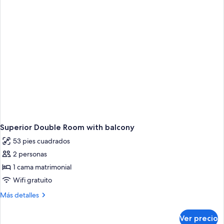
no
fumadores,
vista
a
la
montaña
Superior Double Room with balcony
53 pies cuadrados
2 personas
1 cama matrimonial
Wifi gratuito
Más
Más detalles
detalles
sobre
Ver precio
Superior