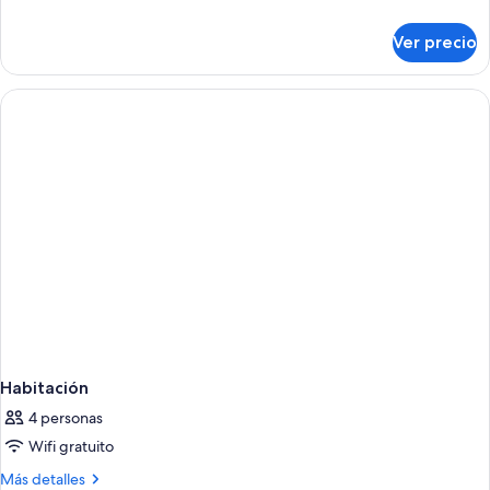
detalles
sobre
Ver precio
Deluxe
Double
Room
without
balcony
Habitación
4 personas
Wifi gratuito
Más
Más detalles