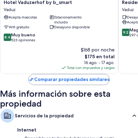
Hotel
Residen
Hotel Vaduzerhof by b_smart
Reside
Vaduzerhof
Hotel
Vaduz
Vaduz
by
Vaduz
Acepta mascotas
Estacionamiento
Desayu
b_smart
incluido
Acept
Vaduz
Wifi gratuito
Desayuno disponible
9.2
Mag
9.2
8.4
Muy bueno
de
297 
8.4
de
523 opiniones
10,
10,
Magnífi
$168 por noche
Muy
297
El
$175 en total
bueno,
opinion
precio
523
16 ago. - 17 ago.
actual
opiniones
Total con impuestos y cargos
es
de
Comparar propiedades similares
$175
Más información sobre esta
propiedad
Servicios de la propiedad
Internet