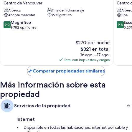
Hotel
Vancouv
Centro de Vancouver
Centro 
Harbourfront
Centro
Alberca
Tina de hidromasaje
Alberc
Centro
de
Acepta mascotas
Wifi gratuito
Spa
de
Vancouv
Vancouver
9.0
9.6
Magnífico
Exc
9.0
9.6
de
de
9,782 opiniones
5,27
10,
10,
Magnífico,
Excepcio
$270 por noche
9,782
5,274
opiniones
El
opinion
$321 en total
precio
16 ago. - 17 ago.
actual
Total con impuestos y cargos
es
de
Comparar propiedades similares
$321
Más información sobre esta
propiedad
Servicios de la propiedad
Internet
Disponible en todas las habitaciones: internet por cable y