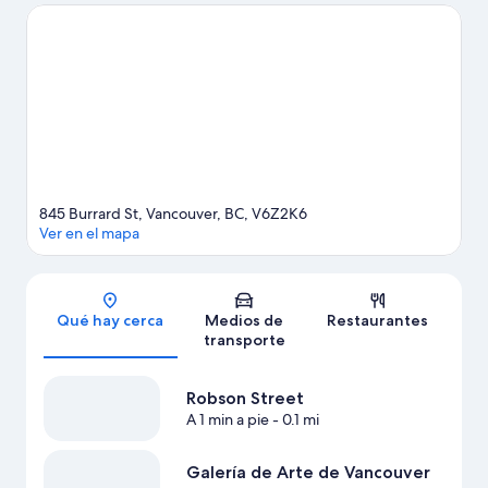
compras pueden visitar Robson Street y Granville Street.
¿Quieres asistir a un evento o partido? Consulta el calendario de
Estadio BC Place o Estadio Rogers. Lleva tu equipo de golf para
practicar en alguno de los campos de la zona o, si prefieres un
poco de aventura, disfruta de actividades como paseos a pie o
ciclismo en senderos y ciclismo de montaña. A los huéspedes les
encanta la ubicación céntrica de este hotel.
Visita nuestra guía
de Vancouver
845 Burrard St, Vancouver, BC, V6Z2K6
Ver en el mapa
Sección del mapa
Qué hay cerca
Medios de
Restaurantes
transporte
Robson Street
A 1 min a pie
- 0.1 mi
Galería de Arte de Vancouver