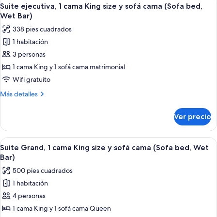
Abrir
10
House,
Queen
Suite ejecutiva, 1 cama King size y sofá cama (Sofa bed,
todas
size
2
Wet Bar)
(Run
las
Queen
338 pies cuadrados
of
fotos
Beds)
House,
1 habitación
de
2
3 personas
Suite
Queen
Beds)
ejecutiva,
1 cama King y 1 sofá cama matrimonial
1
Wifi gratuito
cama
Más
Más detalles
King
detalles
size
sobre
Ver precio
Suite
y
ejecutiva,
sofá
1
Abrir
Una habitación de hotel con una cama 
cama
10
cama
Suite Grand, 1 cama King size y sofá cama (Sofa bed, Wet
todas
King
(Sofa
Bar)
size
las
bed,
500 pies cuadrados
y
fotos
Wet
sofá
1 habitación
de
Bar)
cama
4 personas
Suite
(Sofa
bed,
Grand,
1 cama King y 1 sofá cama Queen
Wet