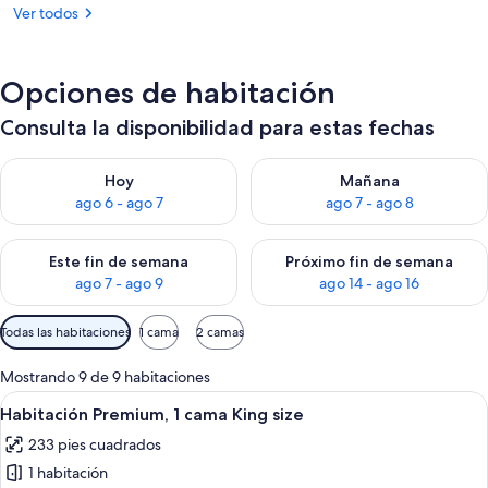
Ver todos
Opciones de habitación
Consulta la disponibilidad para estas fechas
Consulta la disponibilidad para hoy ago 6 - ago 7
Consulta la disponibilidad pa
Hoy
Mañana
ago 6 - ago 7
ago 7 - ago 8
Consulta la disponibilidad para este fin de semana ago 7 - ag
Consulta la disponibilidad par
Este fin de semana
Próximo fin de semana
ago 7 - ago 9
ago 14 - ago 16
Filtros
Todas las habitaciones
1 cama
2 camas
disponibles
para
Mostrando 9 de 9 habitaciones
las
Abrir
Una habitación de hotel con una cama g
8
Habitación Premium, 1 cama King size
habitaciones
todas
233 pies cuadrados
las
1 habitación
fotos