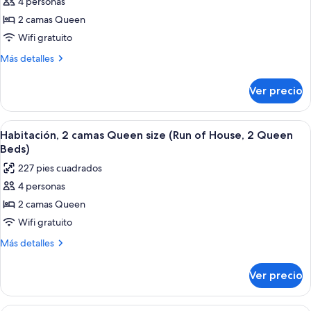
de
4 personas
Habitación
2 camas Queen
Premium,
Wifi gratuito
2
Más
Más detalles
camas
detalles
Queen
sobre
Ver precio
Habitación
size
Premium,
2
Abrir
Una habitación de hotel con dos camas, 
5
camas
Habitación, 2 camas Queen size (Run of House, 2 Queen
todas
Queen
Beds)
size
las
227 pies cuadrados
fotos
4 personas
de
2 camas Queen
Habitación,
2
Wifi gratuito
camas
Más
Más detalles
Queen
detalles
sobre
size
Ver precio
Habitación,
(Run
2
of
camas
Una habitación de hotel con una cama 