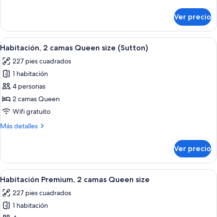
detalles
size
sobre
Ver precio
Habitación,
(Sutton)
1
cama
Abrir
Una habitación de hotel con dos camas, 
7
King
Habitación, 2 camas Queen size (Sutton)
todas
size
227 pies cuadrados
(Sutton)
las
1 habitación
fotos
de
4 personas
Habitación,
2 camas Queen
2
Wifi gratuito
camas
Más
Más detalles
Queen
detalles
size
sobre
Ver precio
Habitación,
(Sutton)
2
camas
Abrir
Una habitación de hotel con dos camas, 
7
Queen
Habitación Premium, 2 camas Queen size
todas
size
227 pies cuadrados
(Sutton)
las
1 habitación
fotos