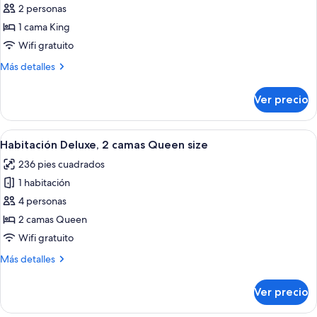
de
2 personas
Habitación
1 cama King
Premium,
Wifi gratuito
1
Más
Más detalles
cama
detalles
King
sobre
Ver precio
Habitación
size
Premium,
1
Abrir
Una habitación de hotel con dos camas, 
7
cama
Habitación Deluxe, 2 camas Queen size
todas
King
236 pies cuadrados
size
las
1 habitación
fotos
de
4 personas
Habitación
2 camas Queen
Deluxe,
Wifi gratuito
2
Más
Más detalles
camas
detalles
Queen
sobre
Ver precio
Habitación
size
Deluxe,