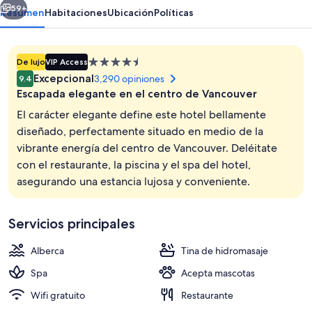
Vancouver
59+
Resumen
Habitaciones
Ubicación
Políticas
Propiedad
De lujo
VIP Access
de
Excepcional
3,290 opiniones
9.4
4.5
Escapada elegante en el centro de Vancouver
estrellas
El carácter elegante define este hotel bellamente
diseñado, perfectamente situado en medio de la
vibrante energía del centro de Vancouver. Deléitate
Exterior
con el restaurante, la piscina y el spa del hotel,
asegurando una estancia lujosa y conveniente.
Servicios principales
Alberca
Tina de hidromasaje
Spa
Acepta mascotas
Wifi gratuito
Restaurante