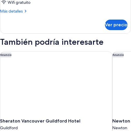
1
Wifi gratuito
Bar)
cama
Más
Más detalles
King
detalles
size
sobre
Ver precio
Suite
y
Grand,
sofá
1
También podría interesarte
cama
cama
King
(Sofa
size
Sheraton Vancouver Guildford Hotel
Newton 
bed,
Anuncio
Anuncio
y
Wet
sofá
Bar)
cama
(Sofa
bed,
Wet
Bar)
Sheraton Vancouver Guildford Hotel
Newton 
Guildford
Newton