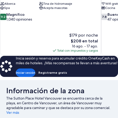
Alberca
Tina de hidromasaje
Wifi grat
Spa
Acepta mascotas
Cocina
9.2
7.8
Magnífico
Buen
9.2
7.8
de
de
1,040 opiniones
47 opi
10,
10,
Magnífico,
Bueno,
1,040
47
$179 por noche
opiniones
opiniones
El
$208 en total
precio
16 ago. - 17 ago.
actual
Total con impuestos y cargos
es
Inicia sesión y reserva para acumular crédito OneKeyCash en
de
miles de hoteles. ¡Más recompensas te llevan a más aventuras!
$208
Iniciar sesión
Registrarme gratis
Información de la zona
The Sutton Place Hotel Vancouver se encuentra cerca de la
playa, en Centro de Vancouver, un área de Vancouver muy
agradable para caminar y que se destaca por su zona comercial.
Teatro Queen Elizabeth y Museo de ciencias Science World son
Ver más
lugares culturales destacados, y los turistas que quieran ir de