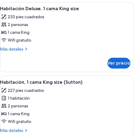
2
Abrir
Una habitación de hotel con una cama g
8
camas
Habitación Deluxe, 1 cama King size
todas
Queen
233 pies cuadrados
size
las
2 personas
fotos
de
1 cama King
Habitación
Wifi gratuito
Deluxe,
Más
Más detalles
1
detalles
cama
sobre
Ver precio
Habitación
King
Deluxe,
size
1
Abrir
Una habitación de hotel con una cama g
8
cama
Habitación, 1 cama King size (Sutton)
todas
King
227 pies cuadrados
size
las
1 habitación
fotos
de
2 personas
Habitación,
1 cama King
1
Wifi gratuito
cama
Más
Más detalles
King