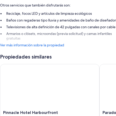
Otros servicios que también disfrutarás son:
Reciclaje, focos LED y artículos de limpieza ecológicos
Baños con regaderas tipo lluvia y amenidades de baño de diseñador
Televisiones de alta definición de 42 pulgadas con canales por cable
Armarios o clósets, microondas (previa solicitud) y camas infantiles
gratuitas
Ver más información sobre la propiedad
Propiedades similares
Pinnacle Hotel Harbourfront
Paradox
Pinnacle
Paradox
Pinnacle Hotel Harbourfront
Parado