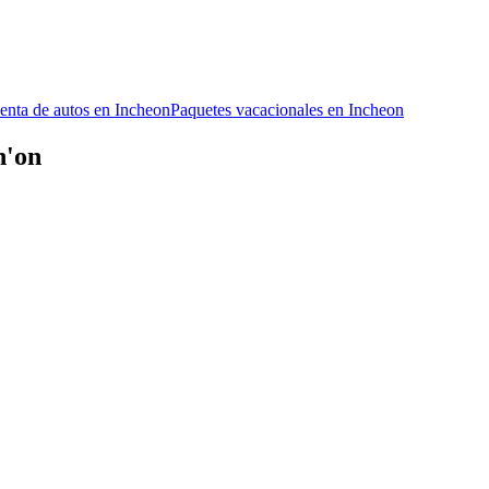
enta de autos en Incheon
Paquetes vacacionales en Incheon
h'on