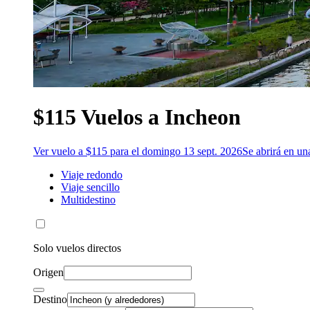
$115 Vuelos a Incheon
Ver vuelo a $115 para el domingo 13 sept. 2026
Se abrirá en u
Viaje redondo
Viaje sencillo
Multidestino
Solo vuelos directos
Origen
Destino