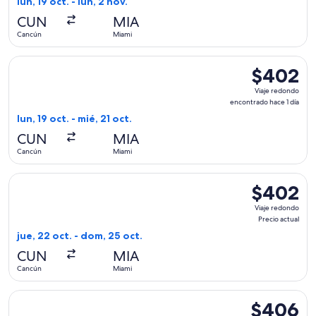
lun, 19 oct. - lun, 2 nov.
hace
CUN
MIA
1
Cancún
Miami
hora
Seleccionar vuelo de Volaris, con salida el lun, 19 oct. desd
$402
$402
Viaje
Viaje redondo
redondo,
encontrado hace 1 día
encontrado
lun, 19 oct. - mié, 21 oct.
hace
CUN
MIA
1
Cancún
Miami
día
Seleccionar vuelo de American Airlines, con salida el jue, 2
$402
$402
Viaje
Viaje redondo
redondo,
Precio actual
Precio
jue, 22 oct. - dom, 25 oct.
actual
CUN
MIA
Cancún
Miami
Seleccionar vuelo de Southwest Airlines, con salida el vie, 
$406
$406