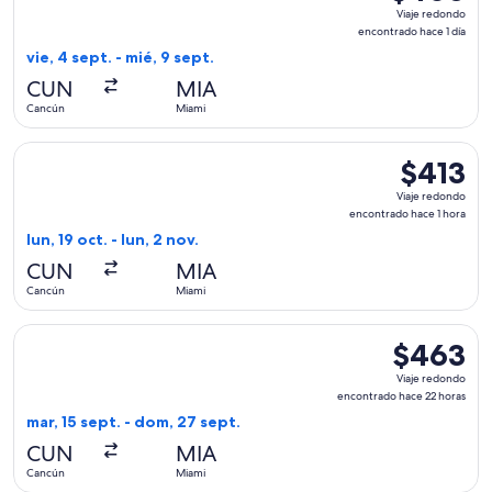
Viaje
Viaje redondo
redondo,
encontrado hace 1 día
encontrado
vie, 4 sept. - mié, 9 sept.
hace
CUN
MIA
1
Cancún
Miami
día
Seleccionar vuelo de Frontier Airlines, con salida el lun, 19
$413
$413
Viaje
Viaje redondo
redondo,
encontrado hace 1 hora
encontrado
lun, 19 oct. - lun, 2 nov.
hace
CUN
MIA
1
Cancún
Miami
hora
Seleccionar vuelo de United, con salida el mar, 15 sept. de
$463
$463
Viaje
Viaje redondo
redondo,
encontrado hace 22 horas
encontrado
mar, 15 sept. - dom, 27 sept.
hace
CUN
MIA
22
Cancún
Miami
horas