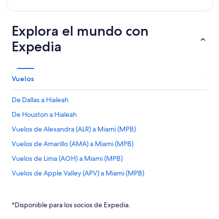
Explora el mundo con
Expedia
Vuelos
De Dallas a Hialeah
De Houston a Hialeah
Vuelos de Alexandra (ALR) a Miami (MPB)
Vuelos de Amarillo (AMA) a Miami (MPB)
Vuelos de Lima (AOH) a Miami (MPB)
Vuelos de Apple Valley (APV) a Miami (MPB)
Vuelos de Atlanta (ATL) a Miami (MPB)
Vuelos de Barranquilla (BAQ) a Miami (MPB)
*Disponible para los socios de Expedia.
Vuelos de Nashville (BNA) a Miami (MPB)