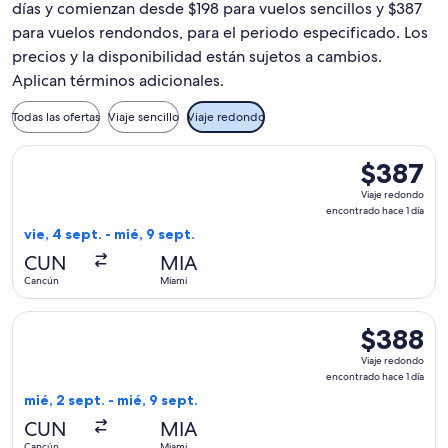
días y comienzan desde $198 para vuelos sencillos y $387
para vuelos rendondos, para el periodo especificado. Los
precios y la disponibilidad están sujetos a cambios.
Aplican términos adicionales.
Todas las ofertas
Viaje sencillo
Viaje redondo
Seleccionar vuelo de American Airlines, con salida el vie, 4
$387
$387
Viaje
Viaje redondo
redondo,
encontrado hace 1 día
encontrado
vie, 4 sept. - mié, 9 sept.
hace
CUN
MIA
1
Cancún
Miami
día
Seleccionar vuelo de Volaris, con salida el mié, 2 sept. des
$388
$388
Viaje
Viaje redondo
redondo,
encontrado hace 1 día
encontrado
mié, 2 sept. - mié, 9 sept.
hace
CUN
MIA
1
Cancún
Miami