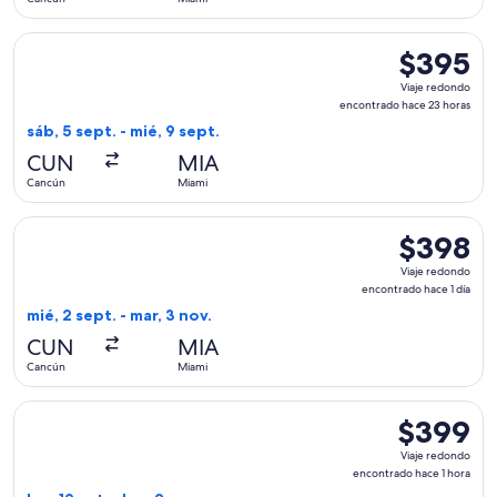
día
Seleccionar vuelo de Volaris, con salida el sáb, 5 sept. des
$395
$395
Viaje
Viaje redondo
redondo,
encontrado hace 23 horas
encontrado
sáb, 5 sept. - mié, 9 sept.
hace
CUN
MIA
23
Cancún
Miami
horas
Seleccionar vuelo de American Airlines, con salida el mié, 2
$398
$398
Viaje
Viaje redondo
redondo,
encontrado hace 1 día
encontrado
mié, 2 sept. - mar, 3 nov.
hace
CUN
MIA
1
Cancún
Miami
día
Seleccionar vuelo de Volaris, con salida el lun, 19 oct. desd
$399
$399
Viaje
Viaje redondo
redondo,
encontrado hace 1 hora
encontrado