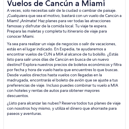
Vuelos de Cancún a Miami
Vuelos de Cancún a Miami
A veces, solo necesitas salir de la ciudad o cambiar de paisaje.
¡Cualquiera que sea el motivo, bastará con un vuelo de Cancún a
Miami! ¡Anímate! Haz planes para ver todas las atracciones
famosas y disfrutar de la comida local. Tu viaje te espera.
Prepara las maletas y completa tu itinerario de viaje para
conocer Miami.
Ya sea para realizar un viaje de negocios o salir de vacaciones,
estás en el lugar indicado. En Expedia, te ayudaremos a
encontrar vuelos de CUN a MIA al alcance de tu bolsillo. ¿Estás
listo para salir unos días de Cancún en busca de un nuevo
destino? Explora nuestros precios de boletos económicos y filtra
por fecha y hora de vuelo hasta que encuentres lo que buscas.
Desde vuelos directos hasta vuelos con llegadas en la
madrugada, encontrarás el boleto de avión que se ajuste a tus
preferencias de viaje. Incluso puedes combinar tu vuelo a MIA
con hoteles y rentas de autos para obtener mayores
descuentos.
¿Listo para alcanzar las nubes? Reserva todos tus planes de viaje
con nosotros hoy mismo, y utiliza el dinero que ahorraste para
paseos y aventuras.