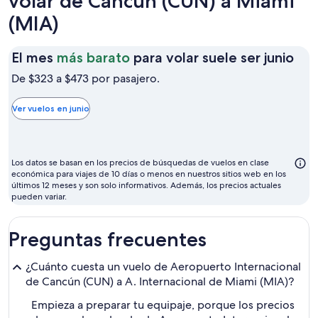
volar de Cancún (CUN) a Miami
(MIA)
El
El mes
más barato
para volar suele ser junio
me
De $323 a $473 por pasajero.
má
bar
Ver vuelos en junio
par
vol
sue
Los datos se basan en los precios de búsquedas de vuelos en clase
ser
económica para viajes de 10 días o menos en nuestros sitios web en los
últimos 12 meses y son solo informativos. Además, los precios actuales
juni
pueden variar.
Preguntas frecuentes
¿Cuánto cuesta un vuelo de Aeropuerto Internacional
de Cancún (CUN) a A. Internacional de Miami (MIA)?
Empieza a preparar tu equipaje, porque los precios