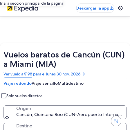
Ir a la sección principal de la página
Descargar la app
Vuelos baratos de Cancún (CUN)
a Miami (MIA)
Se
Ver vuelo a $198 para el lunes 30 nov. 2026
abrirá
Viaje redondo
Viaje sencillo
Multidestino
en
una
nueva
Solo vuelos directos
ventana
Origen
Cancún, Quintana Roo (CUN-Aeropuerto Internaciona
Destino