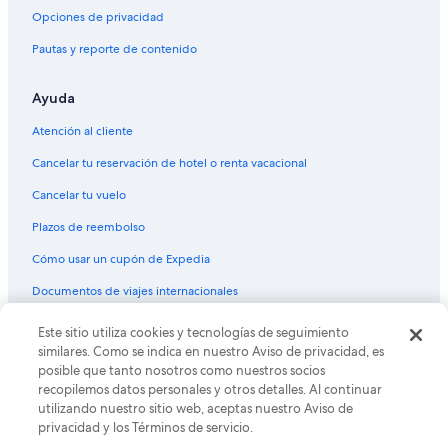
Vuelos de Chita (HTA) a Miami (MPB)
Opciones de privacidad
Vuelos de Houma (HUM) a Miami (MPB)
Pautas y reporte de contenido
Vuelos de Houston (IAH) a Miami (MPB)
Ayuda
Vuelos de Matthew Town (IGA) a Miami (MPB)
Atención al cliente
Vuelos de Indianápolis (IND) a Miami (MPB)
Cancelar tu reservación de hotel o renta vacacional
Vuelos de Lima (LIM) a Miami (MPB)
Cancelar tu vuelo
Vuelos de Latacunga (LTX) a Miami (MPB)
Vuelos de Matamoros (MAM) a Miami (MPB)
Plazos de reembolso
Vuelos de Machala (MCH) a Miami (MPB)
Cómo usar un cupón de Expedia
Vuelos de Kansas City (MCI) a Miami (MPB)
Documentos de viajes internacionales
Vuelos de Aeropuerto Internacional José María Córdova (MDE) a
Este sitio utiliza cookies y tecnologías de seguimiento
© 2026 Expedia, Inc., una empresa de Expedia Group. Todos los
Miami (MPB)
derechos reservados. Expedia y el logo de Expedia son marcas
similares. Como se indica en nuestro Aviso de privacidad, es
registradas o marcas comerciales de Expedia, Inc. CST# 2029030-50.
Vuelos de Mandalay (MDL) a Miami (MPB)
posible que tanto nosotros como nuestros socios
recopilemos datos personales y otros detalles. Al continuar
Vuelos de McAllen (MFE) a Miami (MPB)
utilizando nuestro sitio web, aceptas nuestro Aviso de
Vuelos de Managua (MGA) a Miami (MPB)
privacidad y los Términos de servicio.