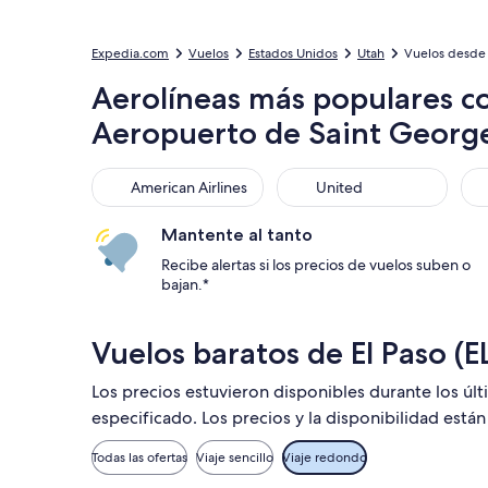
Expedia.com
Vuelos
Estados Unidos
Utah
Vuelos desde 
Aerolíneas más populares co
Aeropuerto de Saint Georg
American Airlines
United
Sou
American Airlines
United
Mantente al tanto
Recibe alertas si los precios de vuelos suben o
bajan.*
Vuelos baratos de El Paso (
Los precios estuvieron disponibles durante los úl
especificado. Los precios y la disponibilidad está
Todas las ofertas
Viaje sencillo
Viaje redondo