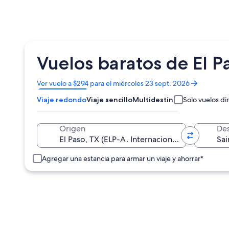
Vuelos baratos de El P
Se
Ver vuelo a $294 para el miércoles 23 sept. 2026
abrirá
Viaje redondo
Viaje sencillo
Multidestino
Solo vuelos di
en
una
nueva
Origen
Des
ventana
Agregar una estancia para armar un viaje y ahorrar*