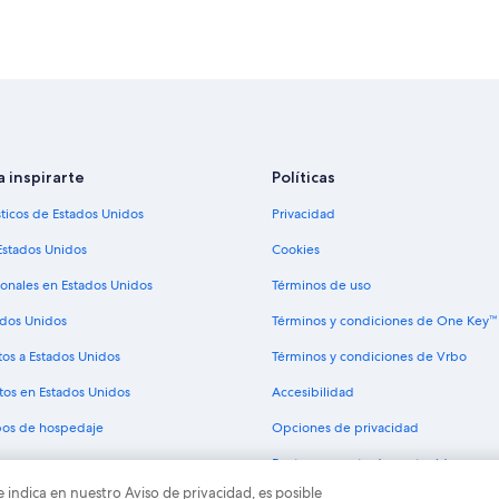
Hoteles cerca de Zion Factory Stor
Hoteles cerca de Teatro musical St
Hoteles con traslado del/al aerop
Hoteles 5 estrellas en St. George
Casas de campo en St. George
Condominios en St. George
a inspirarte
Políticas
Hoteles con spa en St. George
sticos de Estados Unidos
Privacidad
Hoteles de ski en St. George
Estados Unidos
Cookies
Hoteles familiares en St. George
ionales en Estados Unidos
Términos de uso
Hoteles baratos en St. George
ados Unidos
Términos y condiciones de One Key™
Hoteles con aguas termales en St.
tos a Estados Unidos
Términos y condiciones de Vrbo
Hoteles con cocina en St. George
tos en Estados Unidos
Accesibilidad
Hoteles con alberca en St. George
ipos de hospedaje
Opciones de privacidad
Hoteles en St. George
Pautas y reporte de contenido
Moteles en St. George
e indica en nuestro Aviso de privacidad, es posible