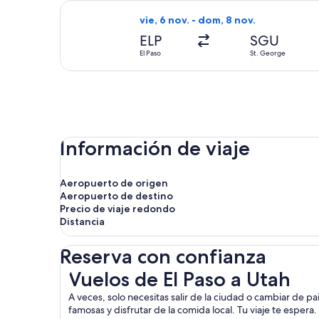
Seleccionar vuelo de American Airlin
vie, 6 nov. - dom, 8 nov.
ELP
SGU
El Paso
St. George
Información de viaje
Aeropuerto de origen
Aeropuerto de destino
Precio de viaje redondo
Distancia
Reserva con confianza
Vuelos de El Paso a Utah
Vuelos de El Paso a Utah
A veces, solo necesitas salir de la ciudad o cambiar de pa
famosas y disfrutar de la comida local. Tu viaje te espera