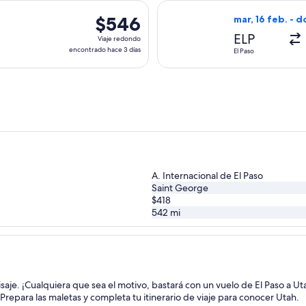
hace
es, con salida el vie, 6 nov. desde El Paso hacia St. George, 
Seleccionar vuel
1
$546
$546
mar, 16 feb. - d
día
Viaje
ELP
Viaje redondo
redondo,
encontrado hace 3 días
El Paso
encontrado
hace
3
días
A. Internacional de El Paso
Saint George
$418
542
mi
isaje. ¡Cualquiera que sea el motivo, bastará con un vuelo de El Paso a Ut
. Prepara las maletas y completa tu itinerario de viaje para conocer Utah.