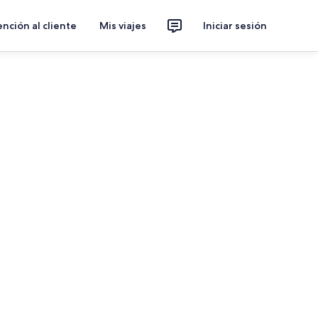
nción al cliente
Mis viajes
Iniciar sesión