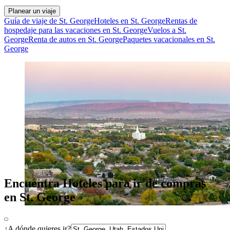
Planear un viaje
Guía de viaje de St. George
Hoteles en St. George
Rentas de
hospedaje para las vacaciones en St. George
Vuelos a St.
George
Renta de autos en St. George
Paquetes vacacionales en St.
George
Encuentra Hoteles para ir de compras
en St. George
¿A dónde quieres ir?