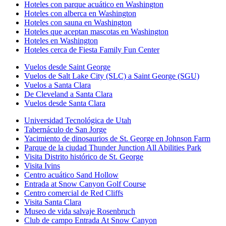
Hoteles con parque acuático en Washington
Hoteles con alberca en Washington
Hoteles con sauna en Washington
Hoteles que aceptan mascotas en Washington
Hoteles en Washington
Hoteles cerca de Fiesta Family Fun Center
Vuelos desde Saint George
Vuelos de Salt Lake City (SLC) a Saint George (SGU)
Vuelos a Santa Clara
De Cleveland a Santa Clara
Vuelos desde Santa Clara
Universidad Tecnológica de Utah
Tabernáculo de San Jorge
Yacimiento de dinosaurios de St. George en Johnson Farm
Parque de la ciudad Thunder Junction All Abilities Park
Visita Distrito histórico de St. George
Visita Ivins
Centro acuático Sand Hollow
Entrada at Snow Canyon Golf Course
Centro comercial de Red Cliffs
Visita Santa Clara
Museo de vida salvaje Rosenbruch
Club de campo Entrada At Snow Canyon