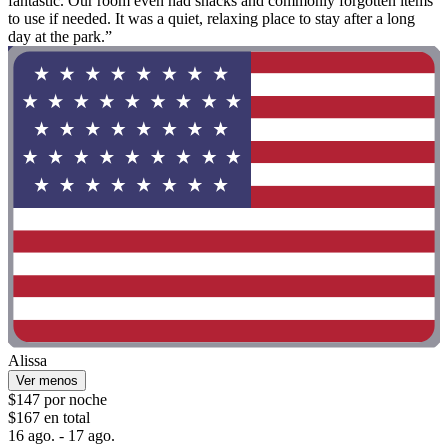
fantastic. Our room even had snacks and commonly forgotten items
to use if needed. It was a quiet, relaxing place to stay after a long
day at the park.”
Alissa
Ver menos
$147 por noche
$167 en total
16 ago. - 17 ago.