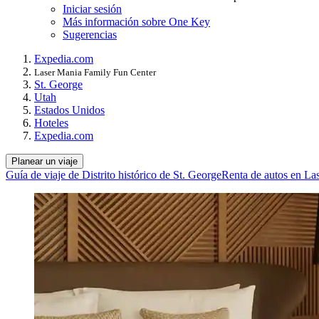
Iniciar sesión
Más información sobre One Key
Sugerencias
Expedia.com
Laser Mania Family Fun Center
St. George
Utah
Estados Unidos
Hoteles
Expedia.com
Planear un viaje
Guía de viaje de Distrito histórico de St. George
Renta de autos en La