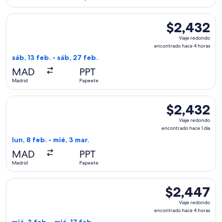
horas
Seleccionar vuelo de Swiss International Air Lines, con sali
$2,432
$2,432
Viaje
Viaje redondo
redondo,
encontrado hace 4 horas
encontrado
sáb, 13 feb. - sáb, 27 feb.
hace
MAD
PPT
4
Madrid
Papeete
horas
Seleccionar vuelo de Lufthansa, con salida el lun, 8 feb. de
$2,432
$2,432
Viaje
Viaje redondo
redondo,
encontrado hace 1 día
encontrado
lun, 8 feb. - mié, 3 mar.
hace
MAD
PPT
1
Madrid
Papeete
día
Seleccionar vuelo de United, con salida el mié, 3 feb. desde
$2,447
$2,447
Viaje
Viaje redondo
redondo,
encontrado hace 4 horas
encontrado