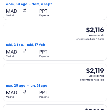
encontrado
dom, 30 ago. - dom, 6 sept.
hace
MAD
PPT
4
Madrid
Papeete
horas
Seleccionar vuelo de Qatar Airways, con salida el mié, 3 feb
$2,116
$2,116
Viaje
Viaje redondo
redondo,
encontrado hace 4 horas
encontrado
mié, 3 feb. - mié, 17 feb.
hace
MAD
PPT
4
Madrid
Papeete
horas
Seleccionar vuelo de Air Europa, con salida el mar, 25 ago. 
$2,119
$2,119
Viaje
Viaje redondo
redondo,
encontrado hace 1 día
encontrado
mar, 25 ago. - lun, 31 ago.
hace
MAD
PPT
1
Madrid
Papeete
día
Seleccionar vuelo de Air Europa, con salida el mar, 25 ago. 
$2,165