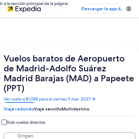
Ir a la sección principal de la página
Descargar la app
Vuelos baratos de Aeropuerto
de Madrid-Adolfo Suárez
Madrid Barajas (MAD) a Papeete
(PPT)
Se
Ver vuelo a $1,088 para el viernes 5 mar. 2027
abrirá
Viaje redondo
Viaje sencillo
Multidestino
en
una
nueva
Solo vuelos directos
ventana
Origen