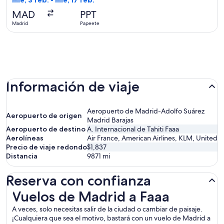
mié, 3 feb. - mié, 17 feb.
hace
MAD
PPT
4
Madrid
Papeete
horas
Información de viaje
Aeropuerto de Madrid-Adolfo Suárez
Aeropuerto de origen
Madrid Barajas
Aeropuerto de destino
A. Internacional de Tahiti Faaa
Aerolíneas
Air France, American Airlines, KLM, United
Precio de viaje redondo
$1,837
Distancia
9871
mi
Reserva con confianza
Vuelos de Madrid a Faaa
Vuelos de Madrid a Faaa
A veces, solo necesitas salir de la ciudad o cambiar de paisaje.
¡Cualquiera que sea el motivo, bastará con un vuelo de Madrid a