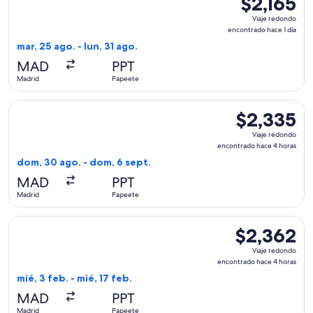
$2,165
Viaje
Viaje redondo
redondo,
encontrado hace 1 día
encontrado
mar, 25 ago. - lun, 31 ago.
hace
MAD
PPT
1
Madrid
Papeete
día
Seleccionar vuelo de Air Europa, con salida el dom, 30 ago.
$2,335
$2,335
Viaje
Viaje redondo
redondo,
encontrado hace 4 horas
encontrado
dom, 30 ago. - dom, 6 sept.
hace
MAD
PPT
4
Madrid
Papeete
horas
Seleccionar vuelo de Qatar Airways, con salida el mié, 3 feb
$2,362
$2,362
Viaje
Viaje redondo
redondo,
encontrado hace 4 horas
encontrado
mié, 3 feb. - mié, 17 feb.
hace
MAD
PPT
4
Madrid
Papeete