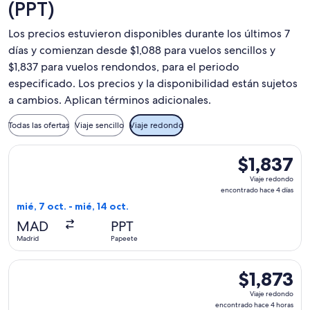
(PPT)
Los precios estuvieron disponibles durante los últimos 7
días y comienzan desde $1,088 para vuelos sencillos y
$1,837 para vuelos rendondos, para el periodo
especificado. Los precios y la disponibilidad están sujetos
a cambios. Aplican términos adicionales.
Todas las ofertas
Viaje sencillo
Viaje redondo
Seleccionar vuelo de Air Europa, con salida el mié, 7 oct. d
$1,837
$1,837
Viaje
Viaje redondo
redondo,
encontrado hace 4 días
encontrado
mié, 7 oct. - mié, 14 oct.
hace
MAD
PPT
4
Madrid
Papeete
días
Seleccionar vuelo de Air Europa, con salida el dom, 30 ago.
$1,873
$1,873
Viaje
Viaje redondo
redondo,
encontrado hace 4 horas