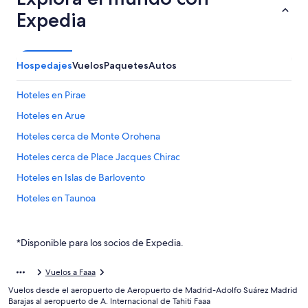
Expedia
Hospedajes
Vuelos
Paquetes
Autos
Hoteles en Pirae
Hoteles en Arue
Hoteles cerca de Monte Orohena
Hoteles cerca de Place Jacques Chirac
Hoteles en Islas de Barlovento
Hoteles en Taunoa
Hoteles en Punaauia
Hoteles 4 estrellas en Papeete
*Disponible para los socios de Expedia.
Hoteles 5 estrellas en Papeete
Vuelos a Faaa
Apart-Hoteles en Papeete
Vuelos desde el aeropuerto de Aeropuerto de Madrid-Adolfo Suárez Madrid
Casas de huéspedes en Papeete
Barajas al aeropuerto de A. Internacional de Tahiti Faaa