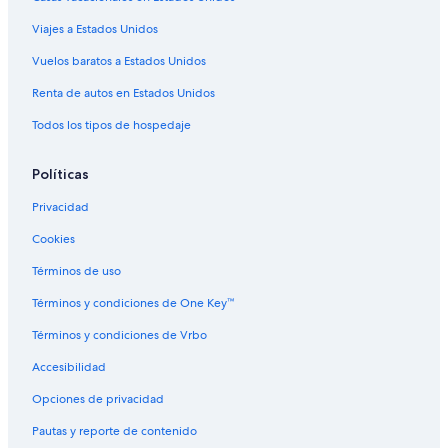
Hoteles con traslado del/al aeropuerto en Papeete
Viajes a Estados Unidos
Hoteles en Papeete
Vuelos baratos a Estados Unidos
Villas en Papeete
Renta de autos en Estados Unidos
Hoteles cerca de Musée de la Perle Robert Wan
Todos los tipos de hospedaje
Políticas
Privacidad
Cookies
Términos de uso
Términos y condiciones de One Key™
Términos y condiciones de Vrbo
Accesibilidad
Opciones de privacidad
Pautas y reporte de contenido