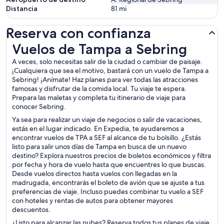
Distancia
81
mi
Reserva con confianza
Vuelos de Tampa a Sebring
Vuelos de Tampa a Sebring
A veces, solo necesitas salir de la ciudad o cambiar de paisaje.
¡Cualquiera que sea el motivo, bastará con un vuelo de Tampa a
Sebring! ¡Anímate! Haz planes para ver todas las atracciones
famosas y disfrutar de la comida local. Tu viaje te espera.
Prepara las maletas y completa tu itinerario de viaje para
conocer Sebring.
Ya sea para realizar un viaje de negocios o salir de vacaciones,
estás en el lugar indicado. En Expedia, te ayudaremos a
encontrar vuelos de TPA a SEF al alcance de tu bolsillo. ¿Estás
listo para salir unos días de Tampa en busca de un nuevo
destino? Explora nuestros precios de boletos económicos y filtra
por fecha y hora de vuelo hasta que encuentres lo que buscas.
Desde vuelos directos hasta vuelos con llegadas en la
madrugada, encontrarás el boleto de avión que se ajuste a tus
preferencias de viaje. Incluso puedes combinar tu vuelo a SEF
con hoteles y rentas de autos para obtener mayores
descuentos.
¿Listo para alcanzar las nubes? Reserva todos tus planes de viaje