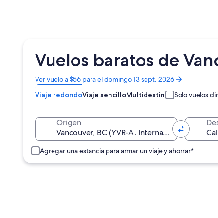
Vuelos baratos de Van
Se
Ver vuelo a $56 para el domingo 13 sept. 2026
abrirá
Viaje redondo
Viaje sencillo
Multidestino
Solo vuelos di
en
una
nueva
Origen
Des
ventana
Agregar una estancia para armar un viaje y ahorrar*