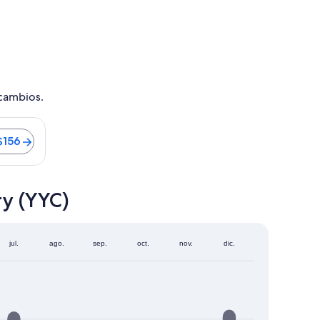
 cambios.
o del trayecto en auto al centro es de 15 minutos. Vuelos des
$156
ry (YYC)
jul.
ago.
sep.
oct.
nov.
dic.