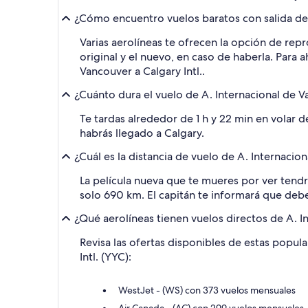
¿Cómo encuentro vuelos baratos con salida desd
Varias aerolíneas te ofrecen la opción de rep
original y el nuevo, en caso de haberla. Para 
Vancouver a Calgary Intl..
¿Cuánto dura el vuelo de A. Internacional de Va
Te tardas alrededor de 1 h y 22 min en volar d
habrás llegado a Calgary.
¿Cuál es la distancia de vuelo de A. Internacion
La película nueva que te mueres por ver tendrá
solo 690 km. El capitán te informará que debe
¿Qué aerolíneas tienen vuelos directos de A. In
Revisa las ofertas disponibles de estas popul
Intl. (YYC):
WestJet - (WS) con 373 vuelos mensuales
Air Canada - (AC) con 299 vuelos mensuales