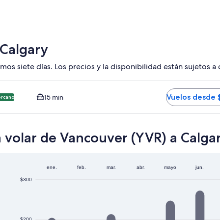
actual
 Calgary
mos siete días. Los precios y la disponibilidad están sujetos a
YC. Opción más barata y cercana disponible. El tiempo promedi
Vuelos desde 
15 min
ercano
 volar de Vancouver (YVR) a Calga
ene.
feb.
mar.
abr.
mayo
jun.
$300
$200