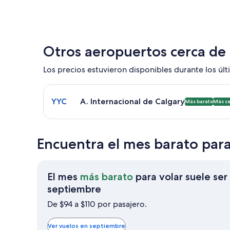
Otros aeropuertos cerca de
Los precios estuvieron disponibles durante los últi
Seleccionar vuelo a A. Internacional de Calgary Y
YYC
A. Internacional de Calgary
Más barato
Más c
Encuentra el mes barato para
El mes
más barato
para volar suele ser
El
septiembre
mes
De $94 a $110 por pasajero.
más
barato
Ver vuelos en septiembre