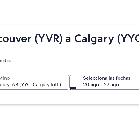
couver (YVR) a Calgary (YY
rectos
tino
Selecciona las fechas
20 ago - 27 ago