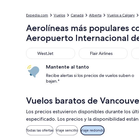
Expedia.com
Vuelos
Canadá
Alberta
Vuelos a Calgary
Aerolíneas más populares c
Aeropuerto Internacional d
WestJet
Flair Airlines
Air
WestJet
Flair Airlines
Mantente al tanto
Recibe alertas si los precios de vuelos suben o
bajan.*
Vuelos baratos de Vancouve
Los precios estuvieron disponibles durante los úl
especificado. Los precios y la disponibilidad está
Todas las ofertas
Viaje sencillo
Viaje redondo