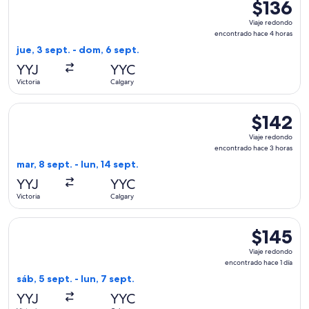
$136
$136
Viaje
Viaje redondo
redondo,
encontrado hace 4 horas
encontrad
jue, 3 sept. - dom, 6 sept.
hace
YYJ
YYC
4
Victoria
Calgary
horas
Seleccionar vuelo de Flair Airlines, con salida el mar, 8 sept
$142
$142
Viaje
Viaje redondo
redondo,
encontrado hace 3 horas
encontrado
mar, 8 sept. - lun, 14 sept.
hace
YYJ
YYC
3
Victoria
Calgary
horas
Seleccionar vuelo de Flair Airlines, con salida el sáb, 5 sept
$145
$145
Viaje
Viaje redondo
redondo,
encontrado hace 1 día
encontrado
sáb, 5 sept. - lun, 7 sept.
hace
YYJ
YYC
1