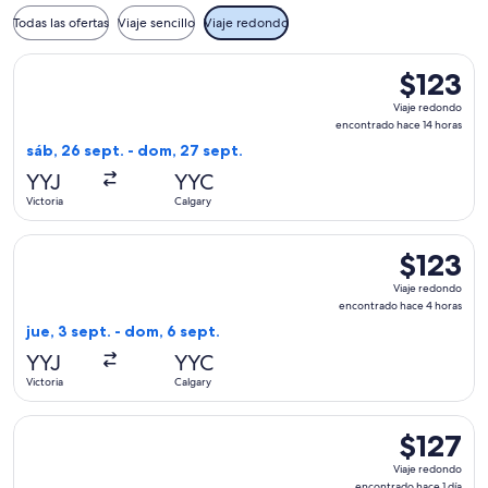
Todas las ofertas
Viaje sencillo
Viaje redondo
Seleccionar vuelo de WestJet, con salida el sáb, 26 sept. de
$123
$123
Viaje
Viaje redondo
redondo,
encontrado hace 14 horas
encontrad
sáb, 26 sept. - dom, 27 sept.
hace
YYJ
YYC
14
Victoria
Calgary
horas
Seleccionar vuelo de Flair Airlines, con salida el jue, 3 sep
$123
$123
Viaje
Viaje redondo
redondo,
encontrado hace 4 horas
encontrad
jue, 3 sept. - dom, 6 sept.
hace
YYJ
YYC
4
Victoria
Calgary
horas
Seleccionar vuelo de Flair Airlines, con salida el jue, 10 sep
$127
$127
Viaje
Viaje redondo
redondo,
encontrado hace 1 día