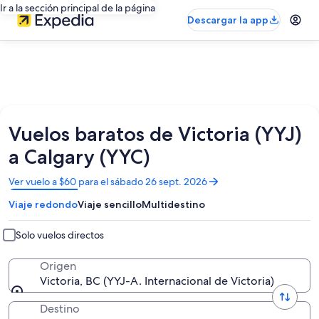
Ir a la sección principal de la página
Descargar la app
Vuelos baratos de Victoria (YYJ)
a Calgary (YYC)
Se
Ver vuelo a $60 para el sábado 26 sept. 2026
abrirá
Viaje redondo
Viaje sencillo
Multidestino
en
una
nueva
Solo vuelos directos
ventana
Origen
Victoria, BC (YYJ-A. Internacional de Victoria)
Destino