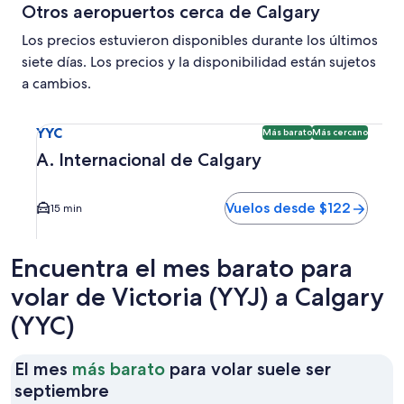
Otros aeropuertos cerca de Calgary
Los precios estuvieron disponibles durante los últimos
siete días. Los precios y la disponibilidad están sujetos
a cambios.
Seleccionar vuelo a A. Internacional de Calgary YYC. Opci
YYC
Más barato
Más cercano
A. Internacional de Calgary
Vuelos desde $122
15 min
Encuentra el mes barato para
volar de Victoria (YYJ) a Calgary
(YYC)
El mes
más barato
para volar suele ser
El
septiembre