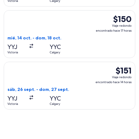
Victoria
Calgary
día
Seleccionar vuelo de WestJet, con salida el mié, 14 oct. des
$150
$150
Viaje
Viaje redondo
redondo,
encontrado hace 17 horas
encontrado
mié, 14 oct. - dom, 18 oct.
hace
YYJ
YYC
17
Victoria
Calgary
horas
Seleccionar vuelo de Air Canada, con salida el sáb, 26 sept.
$151
$151
Viaje
Viaje redondo
redondo,
encontrado hace 14 horas
encontrad
sáb, 26 sept. - dom, 27 sept.
hace
YYJ
YYC
14
Victoria
Calgary
horas