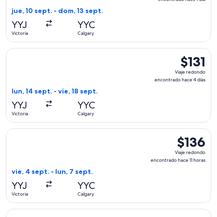
encontrad
jue, 10 sept. - dom, 13 sept.
hace
YYJ
YYC
1
Victoria
Calgary
día
Seleccionar vuelo de Flair Airlines, con salida el lun, 14 sept
$131
$131
Viaje
Viaje redondo
redondo,
encontrado hace 4 días
encontrad
lun, 14 sept. - vie, 18 sept.
hace
YYJ
YYC
4
Victoria
Calgary
días
Seleccionar vuelo de WestJet, con salida el vie, 4 sept. desd
$136
$136
Viaje
Viaje redondo
redondo,
encontrado hace 11 horas
encontrad
vie, 4 sept. - lun, 7 sept.
hace
YYJ
YYC
11
Victoria
Calgary
horas
Seleccionar vuelo de WestJet, con salida el jue, 3 sept. des