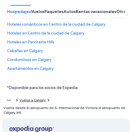
Hospedajes
Vuelos
Paquetes
Autos
Rentas vacacionales
Otros
Hoteles románticos en Centro de la ciudad de Calgary
Hoteles en Centro de la ciudad de Calgary
Hoteles en Panorama Hills
Cabañas en Calgary
Condominios en Calgary
Apartamentos en Calgary
Apart-Hoteles en Calgary
Hoteles con spa en Calgary
*Disponible para los socios de Expedia.
Hoteles de lujo en Calgary
Vuelos a Calgary
Hoteles baratos en Calgary
Vuelos desde el aeropuerto de A. Internacional de Victoria al aeropuerto de
Hoteles con desayuno incluido en Calgary
Calgary Intl.
Hoteles con parque acuático en Calgary
Hoteles con traslado del/al aeropuerto en Calgary