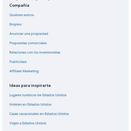
Compañía
Hoteles que aceptan mascotas en Calgary
Quiénes somos
Hoteles en Calgary
Moteles en Calgary
Empleo
Residencias en Calgary
Anunciar una propiedad
Hoteles en Balzac
Propuestas comerciales
Hoteles en Sage Hill
Relaciones con los inversionistas
Hoteles en Banff Trail
Publicidad
Casas de ciudad en Northeast Calgary
Affiliate Marketing
Hoteles con concierge en Northeast Calgary
Ideas para inspirarte
Hoteles con spa en Northeast Calgary
Hoteles de ski en Northeast Calgary
Lugares turísticos de Estados Unidos
Hoteles baratos en Northeast Calgary
Hoteles en Estados Unidos
Hoteles en Bridgeland
Casas vacacionales en Estados Unidos
Hoteles en Capitol Hill
Viajes a Estados Unidos
Apartamentos en Estación de tren ligero Bridgeland/ Memorial