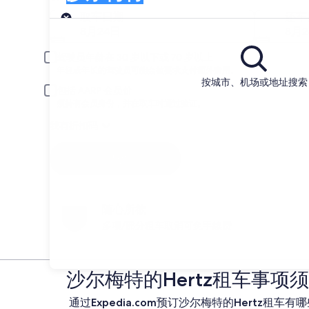
取车
取车日期
还车
8月24日
8月
驾驶员年龄在 30 岁以下或 70 岁以上
年轻或年长的驾驶员可能会被要求支付额外费用。
按城市、机场或地址搜索
包括 AARP 会员价
须持有会员身份，并在取车时通过验证。
我有折扣码
搜索
随心所欲
多项/部分租车取消可免手续费
沙尔梅特的Hertz租车事项
通过Expedia.com预订沙尔梅特的Hertz租车有