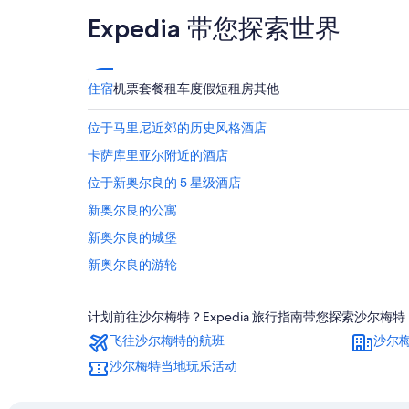
Expedia 带您探索世界
住宿
机票
套餐
租车
度假短租房
其他
位于马里尼近郊的历史风格酒店
卡萨库里亚尔附近的酒店
位于新奥尔良的 5 星级酒店
新奥尔良的公寓
新奥尔良的城堡
新奥尔良的游轮
位于新奥尔良的沙滩酒店
计划前往沙尔梅特？Expedia 旅行指南带您探索沙尔
位于新奥尔良的娱乐场酒店
飞往沙尔梅特的航班
沙尔
位于新奥尔良的家庭式酒店
沙尔梅特当地玩乐活动
位于新奥尔良的水上乐园酒店
新奥尔良的公寓