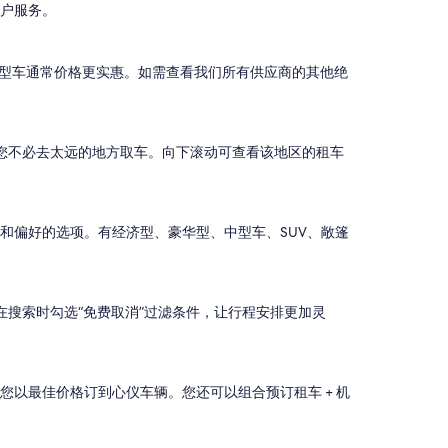
客户服务。
或紧凑型车通常价格更实惠。如需查看我们所有供应商的其他绝
证您不必去太远的地方取车。向下滚动可查看该地区的租车
算和偏好的选项。有经济型、豪华型、中型车、SUV、敞篷
在搜索时勾选“免费取消”过滤条件，让行程安排更加灵
保您以最佳价格订到心仪车辆。您还可以组合预订租车 + 机