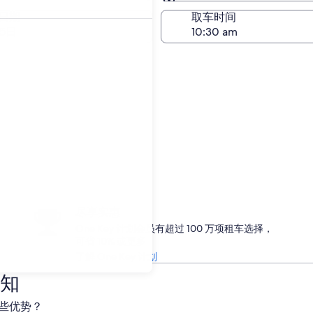
与取车相同
日期
取车时间
25日
尽享实惠
One Key 计划会员有超过 100 万项租车选择，
可省 10% 或更多
了解 One Key 计划
须知
哪些优势？