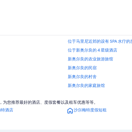
位于马里尼近郊的设有 SPA 水疗
位于新奥尔良的 4 星级酒店
新奥尔良的农业旅游旅馆
新奥尔良的民宿
新奥尔良的村舍
新奥尔良的家庭旅馆
位于新奥尔良的商务酒店
梅特，为您推荐最好的酒店、度假套餐以及租车优惠等等。
位于新奥尔良的经济型酒店
梅特酒店
沙尔梅特度假短租
位于新奥尔良的豪华酒店
新奥尔良的酒店
新奥尔良的汽车旅馆