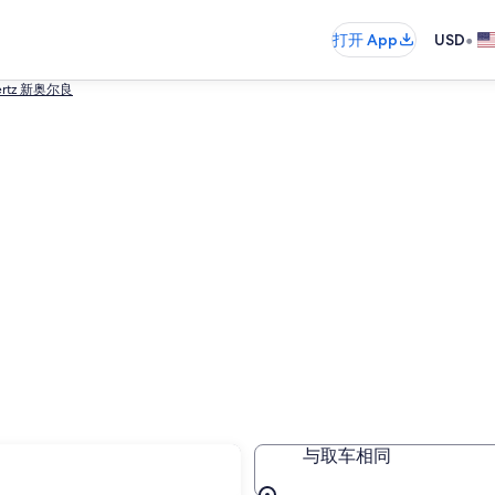
•
打开 App
USD
ertz 新奥尔良
与取车相同