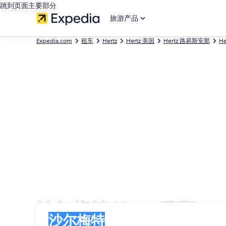
跳到页面主要部分
旅游产品
Expedia.com
租车
Hertz
Hertz 美国
Hertz 路易斯安那
H
沙尔梅特 Hertz租车
取车
取车
沙尔梅特