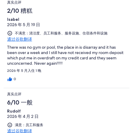
真实点评
2/10 糟糕
Isabel
2026 年 5 月 19 日
不满意：清洁度、员工和服务、服务设施、住宿条件和设施
通过谷歌翻译
There was no gym or pool, the place in is disarray and it has
been over a week and I still have not received my room deposit
which put me in overdraft on my credit card and they seem
unconcerned. Never again!!!!!
2026 年 5 月入住 1 晚
0
真实点评
6/10 一般
Rudolf
2026 年 4 月 2 日
满意：员工和服务
通过谷歌翻译