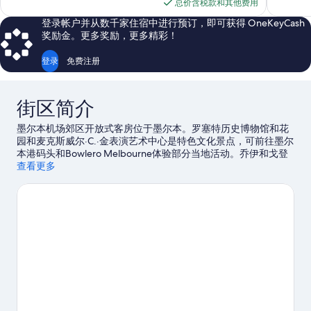
格
总价含税款和其他费用
佳，
赞，
$91
376
1,013
登录帐户并从数千家住宿中进行预订，即可获得 OneKeyCash
条
条
奖励金。更多奖励，更多精彩！
点
点
评
评
登录
免费注册
街区简介
墨尔本机场郊区开放式客房位于墨尔本。罗塞特历史博物馆和花
园和麦克斯威尔·C.·金表演艺术中心是特色文化景点，可前往墨尔
本港码头和Bowlero Melbourne体验部分当地活动。乔伊和戈登
帕特森植物园和安德烈蒂冒险游乐园同样值得参观。
查看更多
访问我们的
墨尔本旅行指南