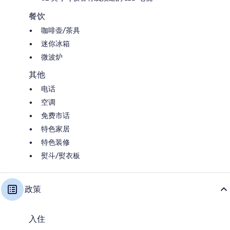
餐饮
咖啡壶/茶具
迷你冰箱
微波炉
其他
电话
空调
免费市话
特色家居
特色装修
熨斗/熨衣板
政策
入住