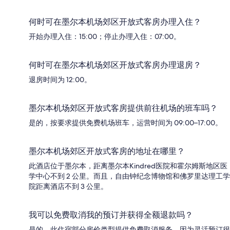
何时可在墨尔本机场郊区开放式客房办理入住？
开始办理入住：15:00；停止办理入住：07:00。
何时可在墨尔本机场郊区开放式客房办理退房？
退房时间为 12:00。
墨尔本机场郊区开放式客房提供前往机场的班车吗？
是的，按要求提供免费机场班车，运营时间为 09:00–17:00。
墨尔本机场郊区开放式客房的地址在哪里？
此酒店位于墨尔本，距离墨尔本Kindred医院和霍尔姆斯地区医
学中心不到 2 公里。而且，自由钟纪念博物馆和佛罗里达理工学
院距离酒店不到 3 公里。
我可以免费取消我的预订并获得全额退款吗？
是的，此住宿部分房价类型提供免费取消服务，因为灵活预订很