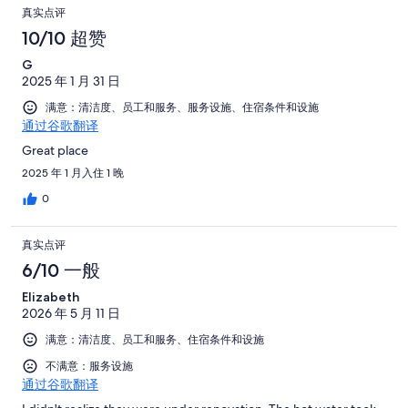
真实点评
10/10 超赞
G
2025 年 1 月 31 日
满意：清洁度、员工和服务、服务设施、住宿条件和设施
通过谷歌翻译
Great place
2025 年 1 月入住 1 晚
0
真实点评
6/10 一般
Elizabeth
2026 年 5 月 11 日
满意：清洁度、员工和服务、住宿条件和设施
不满意：服务设施
通过谷歌翻译