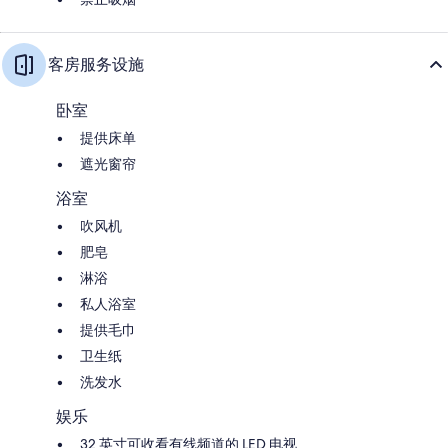
客房服务设施
卧室
提供床单
遮光窗帘
浴室
吹风机
肥皂
淋浴
私人浴室
提供毛巾
卫生纸
洗发水
娱乐
32 英寸可收看有线频道的 LED 电视