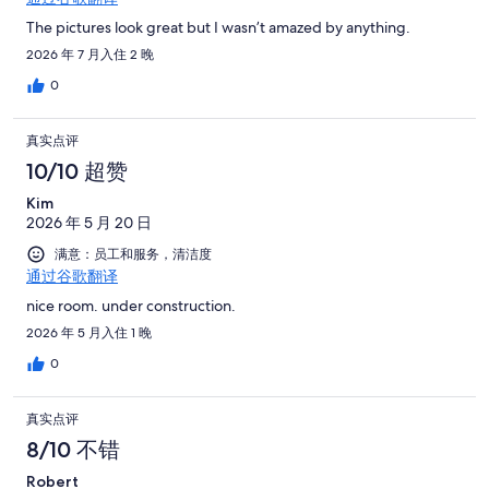
The pictures look great but I wasn’t amazed by anything.
2026 年 7 月入住 2 晚
0
真实点评
10/10 超赞
Kim
2026 年 5 月 20 日
满意：员工和服务，清洁度
通过谷歌翻译
nice room. under construction.
2026 年 5 月入住 1 晚
0
真实点评
8/10 不错
Robert