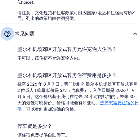
(Choice)。
请注意，文化规范和住客政策可能因国家/地区和住宿而有所不
同。列出的政策均由住宿提供。
常见问题
墨尔本机场郊区开放式客房允许宠物入住吗？
不可以，该住宿不允许宠物入内。
墨尔本机场郊区开放式客房住宿费用是多少？
截至 2026 年 8 月 7 日，我们找到的墨尔本机场郊区开放式客房
2 位成人 1 晚最低价是 $73（含税费），入住日期是 2026 年 9
月 6 日。这个价格基于我们在过去 24 小时内找到的，未来 30
天的最低每晚房价。价格可能会有所变动。
选择您需要住宿的日
期
，可以看到更加准确的价格。
停车费是多少？
该住宿免费提供自助停车。