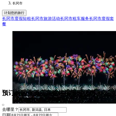
长冈市
计划您的旅行
长冈市度假短租
长冈市旅游活动
长冈市租车服务
长冈市度假套
餐
预订长冈市酒店宾馆住宿限时优惠
去哪里？
日期