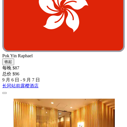
Pok Yin Raphael
收起
每晚 $87
总价 $96
9 月 6 日 - 9 月 7 日
长冈站前露樱酒店