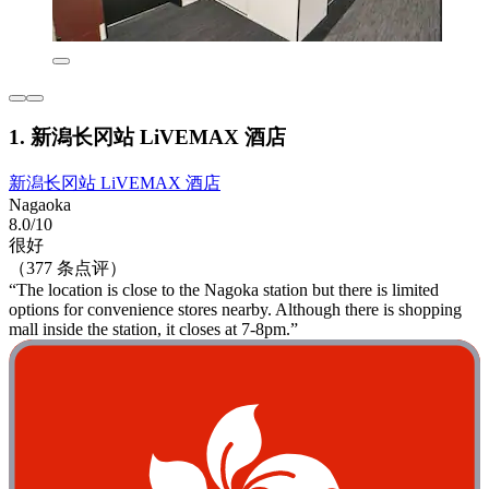
1. 新潟长冈站 LiVEMAX 酒店
新潟长冈站 LiVEMAX 酒店
Nagaoka
8.0/10
很好
（377 条点评）
“The location is close to the Nagoka station but there is limited
options for convenience stores nearby. Although there is shopping
mall inside the station, it closes at 7-8pm.”