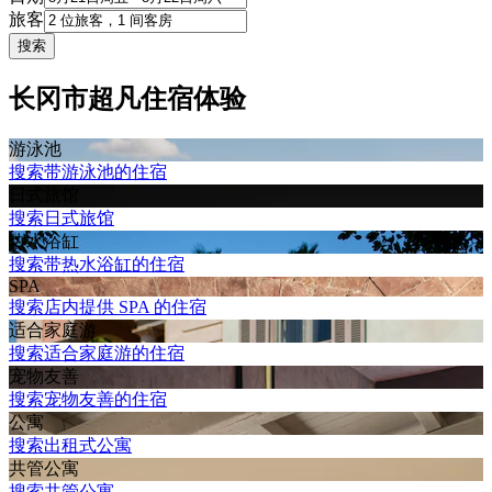
旅客
搜索
长冈市超凡住宿体验
游泳池
搜索带游泳池的住宿
日式旅馆
搜索日式旅馆
热水浴缸
搜索带热水浴缸的住宿
SPA
搜索店内提供 SPA 的住宿
适合家庭游
搜索适合家庭游的住宿
宠物友善
搜索宠物友善的住宿
公寓
搜索出租式公寓
共管公寓
搜索共管公寓