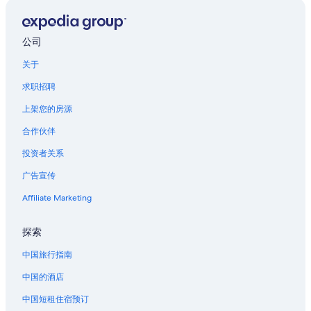
位于天堂湾的设有酒吧的酒店
班德拉县的公寓
公司
马蹄湾的公寓
关于
马蹄湾的民宿
求职招聘
位于马蹄湾的豪华酒店
上架您的房源
马蹄湾的酒店
合作伙伴
德克萨斯六色旗游乐场附近的酒店
投资者关系
位于沙瓦诺公园的水上乐园酒店
广告宣传
赫洛茨的木屋
Affiliate Marketing
肯德利亚的公寓
肯德利亚的酒店
探索
斯派斯伍德葡萄园附近的酒店
中国旅行指南
中国的酒店
中国短租住宿预订