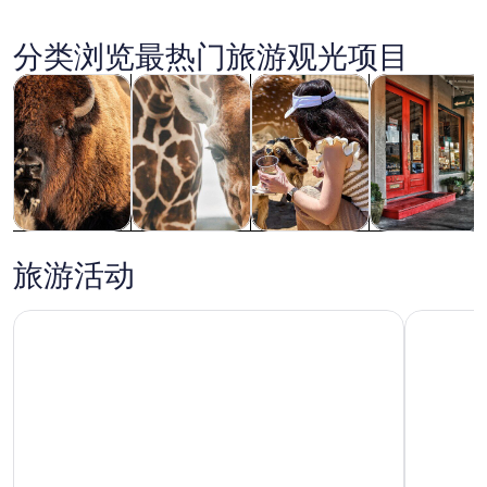
赫
图
分类浏览最热门旅游观光项目
片
在新标签页中打开
在新标签页中打开
在新标签页中
在
观光一日游
餐饮和夜生活
私人和定制之旅
历史和文化
卢肯巴赫
观光一日游
餐饮和夜生活
私人和定制之
历史和文化
旅
旅游活动
弗雷德里克斯堡历史区解说之旅
从圣安东尼