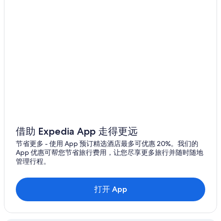
约翰逊城的酒店
费尔奥克斯农场的酒店
德里夫特伍德的树屋
蓝诺的酒店
佩德莱纳斯瀑布州立公园附近的酒店
位于安琪湾的Wyndham Extra Holidays酒店
位于班德拉的 5 星级酒店
班德拉的酒店
亨特的度假村
借助 Expedia App 走得更远
位于布赖尔克利夫的水上乐园酒店
节省更多 - 使用 App 预订精选酒店最多可优惠 20%。我们的
App 优惠可帮您节省旅行费用，让您尽享更多旅行并随时随地
位于弗林特洛克佛斯的Hyatt Hotels
管理行程。
位于弗林特洛克佛斯的Starwood Capital酒店
位于弗林特洛克佛斯的水上乐园酒店
打开 App
天然桥洞窟附近的酒店
费雪的木屋