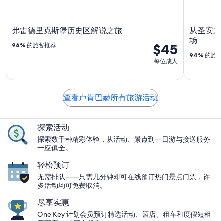
弗雷德里克斯堡历史区解说之旅
从圣安东
场
$45
96%
的旅客推荐
94%
的旅
每位成人
查看卢肯巴赫所有旅游活动
探索活动
探索数千种精彩体验，从活动、景点到一日游与接送服务
一应俱全。
轻松预订
无需排队——只需几分钟即可在线预订热门景点门票，许
多活动均可免费取消。
尽享实惠
One Key 计划会员预订精选活动、酒店、租车和度假短租