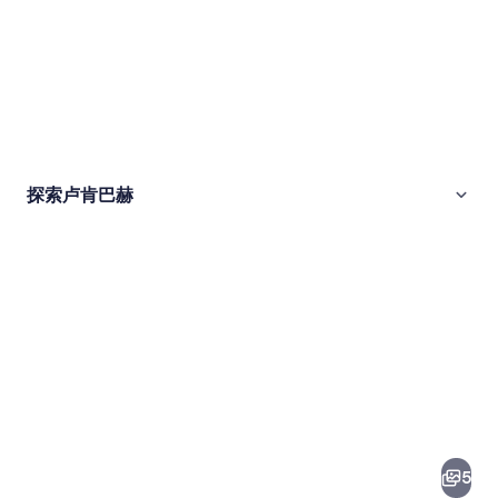
探索卢肯巴赫
卢
肯
巴
5