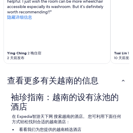
helpful. I just wish the room can be more wheelchair
可
accessible especially its washroom. But it’s definitely
能
worth recommending!!"
会
隐藏详细信息
有
所
变
动。
可
能
需
Ying Ching
2 晚住宿
Tsai Lin
1 
遵
2 天前发布
10 天前发布
守
其
他
条
查看更多有关越南的信息
款。
袖珍指南：越南的设有泳池的
酒店
在 Expedia智游天下网 搜索越南的酒店。 您可利用下面任何
方式轻松找到合适的越南酒店：
看看我们为您提供的越南精选酒店