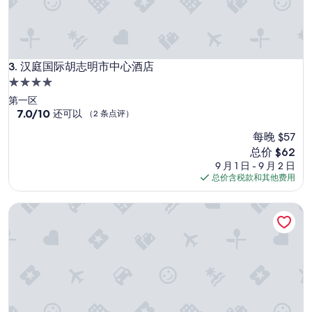
汉庭国际胡志明市中心酒店
3. 汉庭国际胡志明市中心酒店
4.0
星
第一区
住
7.0
7.0/10
还可以
（2 条点评）
分，
宿
每晚 $57
总
分
新
总价 $62
10，
价
9 月 1 日 - 9 月 2 日
还
格
总价含税款和其他费用
可
$62
以，
会安拉森塔精品酒店
（2
条
点
评）