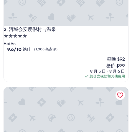
河城会安度假村与温泉
2. 河城会安度假村与温泉
5.0
星
Hoi An
住
9.6
9.6/10
绝佳
（1,005 条点评）
分，
宿
每晚 $92
总
分
新
总价 $99
10，
价
9 月 5 日 - 9 月 6 日
绝
格
总价含税款和其他费用
佳，
$99
（1,005
汉庭国际胡志明市中心酒店
条
点
评）