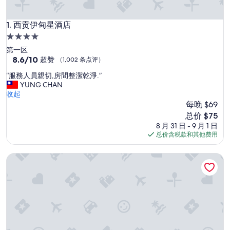
西贡伊甸星酒店
1. 西贡伊甸星酒店
4.0
星
第一区
住
8.6
8.6/10
超赞
（1,002 条点评）
分，
宿
“
“服務人員親切,房間整潔乾淨.”
总
服
YUNG CHAN
分
務
收起
10，
人
每晚 $69
超
員
赞，
新
总价 $75
親
（1,002
价
8 月 31 日 - 9 月 1 日
切
条
格
总价含税款和其他费用
,
点
$75
房
评）
河城会安度假村与温泉
間
整
潔
乾
淨
.
”