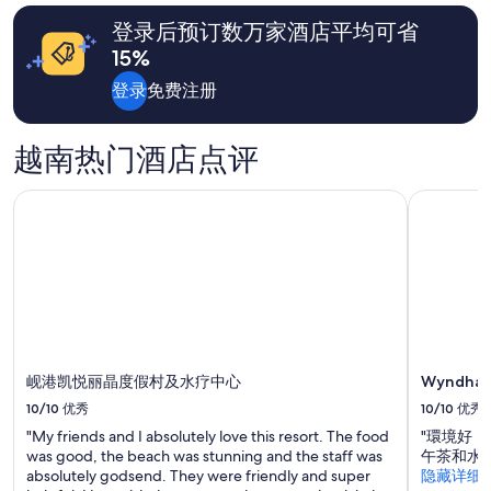
找
登录后预订数万家酒店平均可省
到
的、
15%
2
位
登录
免费注册
成
人
1
越南热门酒店点评
晚
住
岘港凯悦丽晶度假村及水疗中心
Wyndha
宿
的
每
晚
最
低
价
格。
价
岘港凯悦丽晶度假村及水疗中心
Wyndh
格
和
10/10
优秀
10/10
优秀
供
"My friends and I absolutely love this resort. The food
"環境好
应
was good, the beach was stunning and the staff was
午茶和水
情
absolutely godsend. They were friendly and super
隐藏详细
况