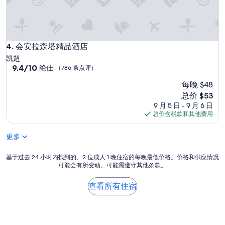
会安拉森塔精品酒店
4. 会安拉森塔精品酒店
凯超
9.4
9.4/10
绝佳
（786 条点评）
分，
每晚 $48
总
分
新
总价 $53
10，
价
9 月 5 日 - 9 月 6 日
绝
格
总价含税款和其他费用
佳，
$53
（786
更多
条
点
基
评）
基于过去 24 小时内找到的、2 位成人 1 晚住宿的每晚最低价格。价格和供应情况
可能会有所变动。可能需遵守其他条款。
于
过
去
查看所有住宿
24
小
时
内