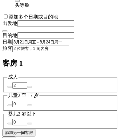
头等舱
添加多个日期或目的地
出发地
目的地
日期
旅客
客房 1
成人
儿童
2 至 17 岁
婴儿
2 岁以下
添加另一间客房