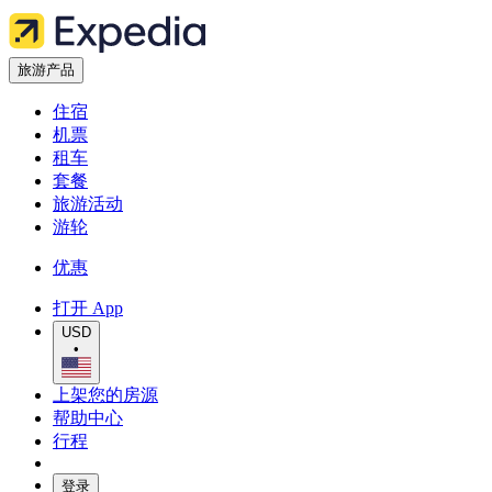
旅游产品
住宿
机票
租车
套餐
旅游活动
游轮
优惠
打开 App
USD
•
上架您的房源
帮助中心
行程
登录