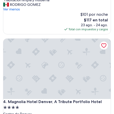
10,
H
RODRIGO GOMEZ
Excelente,
a
Ver menos
(1,745
b
$101 por noche
opiniones)
i
El
$117 en total
t
precio
23 ago. - 24 ago.
a
actual
Total con impuestos y cargos
c
es
i
de
Magnolia Hotel Denver, A Tribute Portfolio Hotel
ó
$117
n
l
i
m
p
i
a
y
m
o
d
e
r
Magnolia Hotel Denver, A Tribute Portfolio Hotel
4. Magnolia Hotel Denver, A Tribute Portfolio Hotel
n
Propiedad
a
de