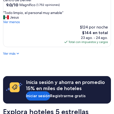
Centro de Denver
”
4.0
9.0
9.0/10
Magnífico
(1,752 opiniones)
de
estrellas
“
“Todo limpio, el personal muy amable”
10,
T
Jesus
Magnífico,
o
Ver menos
(1,752
d
$124 por noche
opiniones)
o
El
$144 en total
l
precio
23 ago. - 24 ago.
i
actual
Total con impuestos y cargos
m
es
p
de
Ver más
i
$144
o
,
e
l
p
e
Inicia sesión y ahorra en promedio
r
15% en miles de hoteles
s
o
Iniciar sesión
Registrarme gratis
n
a
l
Explora hoteles 5 estrellas
m