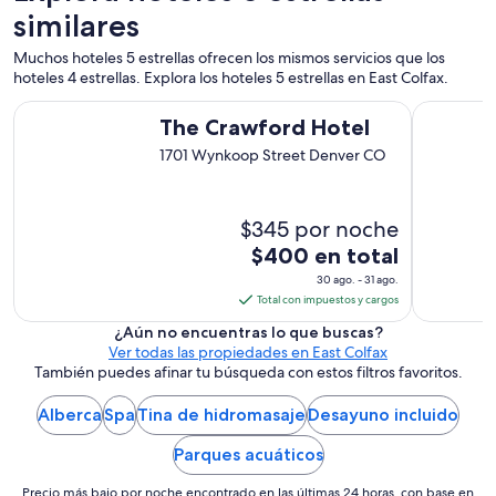
u
similares
y
a
Muchos hoteles 5 estrellas ofrecen los mismos servicios que los
m
hoteles 4 estrellas. Explora los hoteles 5 estrellas en East Colfax.
a
The Crawford Hotel
Four Seas
b
The Crawford Hotel
l
1701 Wynkoop Street Denver CO
e
”
$345 por noche
El
$400 en total
precio
30 ago. - 31 ago.
es
Total con impuestos y cargos
de
¿Aún no encuentras lo que buscas?
$400
Ver todas las propiedades en East Colfax
en
También puedes afinar tu búsqueda con estos filtros favoritos.
total
Alberca
Spa
Tina de hidromasaje
por
Desayuno incluido
noche
Parques acuáticos
del
30
Precio más bajo por noche encontrado en las últimas 24 horas, con base en