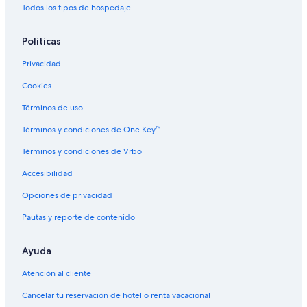
Hoteles 4 estrellas en Centro de Denver
Todos los tipos de hospedaje
Hoteles 3 estrellas en Arvada
Políticas
Hoteles cerca de The Aurora Fox
Privacidad
Hoteles románticos en Northeast Park Hill
Cookies
Hoteles en Northeast Park Hill
Hoteles 4 estrellas en Wheat Ridge
Términos de uso
Hoteles 5 estrellas en South Park Hill
Términos y condiciones de One Key™
Hoteles en South Park Hill
Términos y condiciones de Vrbo
Hoteles 2 estrellas en Aurora
Accesibilidad
Hoteles 3 estrellas en Aurora
Opciones de privacidad
Hoteles 5 estrellas en Aurora
Pautas y reporte de contenido
Hoteles en Aurora
Ayuda
Moteles en Aurora
Hoteles cerca de Zoológico de Denver
Atención al cliente
Hoteles 4 estrellas en Montclair
Cancelar tu reservación de hotel o renta vacacional