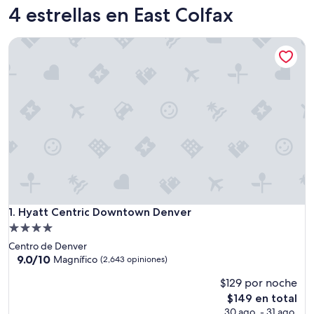
4 estrellas en East Colfax
Hyatt Centric Downtown Denver
Hyatt Centric Downtown Denver
1. Hyatt Centric Downtown Denver
Propiedad
de
Centro de Denver
4.0
9.0
9.0/10
Magnífico
(2,643 opiniones)
de
estrellas
$129 por noche
10,
Magnífico,
El
$149 en total
(2,643
precio
30 ago. - 31 ago.