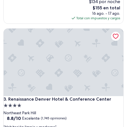
c
$134 por noche
opiniones)
e
El
$155 en total
l
precio
16 ago. - 17 ago.
e
actual
Total con impuestos y cargos
n
es
t
de
Renaissance Denver Hotel & Conference Center
e
$155
”
Renaissance Denver Hotel & Conference Center
3. Renaissance Denver Hotel & Conference Center
Propiedad
de
Northeast Park Hill
4.0
8.8
8.8/10
Excelente
(1,745 opiniones)
de
estrellas
“
“Habitación limpia y moderna”