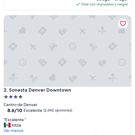
opiniones)
actual
Total con impuestos y cargos
es
de
Sonesta Denver Downtown
$149
Sonesta Denver Downtown
2. Sonesta Denver Downtown
Propiedad
de
Centro de Denver
4.0
8.6
8.6/10
Excelente
(2,692 opiniones)
de
estrellas
“
“Excelente ”
10,
E
kitzia
Excelente,
x
Ver menos
(2,692