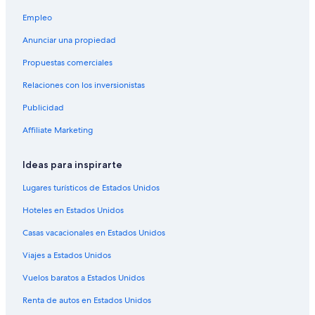
Moteles en Glendale
Empleo
Hoteles en Congress Park
Anunciar una propiedad
Hoteles 3 estrellas en Cherry Creek - Glendale
Propuestas comerciales
Hoteles 4 estrellas en Cherry Creek - Glendale
Relaciones con los inversionistas
Hoteles 5 estrellas en Cherry Creek - Glendale
Publicidad
Apart-Hoteles en Cherry Creek - Glendale
Hoteles con spa en Cherry Creek - Glendale
Affiliate Marketing
Hoteles de ski en Cherry Creek - Glendale
Ideas para inspirarte
Hoteles de lujo en Cherry Creek - Glendale
Lugares turísticos de Estados Unidos
Hoteles románticos en Cherry Creek - Glendale
Hoteles en Estados Unidos
Hoteles baratos en Cherry Creek - Glendale
Casas vacacionales en Estados Unidos
Hoteles con desayuno incluido en Cherry Creek - Glendale
Viajes a Estados Unidos
Hoteles con traslado del/al aeropuerto en Cherry Creek - Glendale
Hoteles con vista en Cherry Creek - Glendale
Vuelos baratos a Estados Unidos
Hoteles en Cherry Creek - Glendale
Renta de autos en Estados Unidos