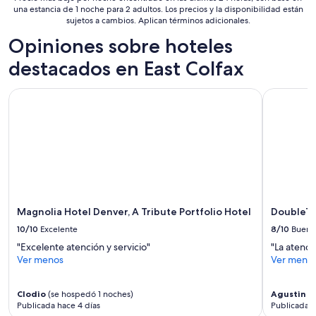
ago
una estancia de 1 noche para 2 adultos. Los precios y la disponibilidad están
sujetos a cambios. Aplican términos adicionales.
al
31
Opiniones sobre hoteles
ago
destacados en East Colfax
Magnolia Hotel Denver, A Tribute Portfolio Hotel
DoubleTre
Magnolia Hotel Denver, A Tribute Portfolio Hotel
DoubleTr
10/10
Excelente
8/10
Bueno
"Excelente atención y servicio"
"La atenci
Ver menos
Ver meno
Clodio
(se hospedó 1 noches)
Agustin
(s
Publicada hace 4 días
Publicada 