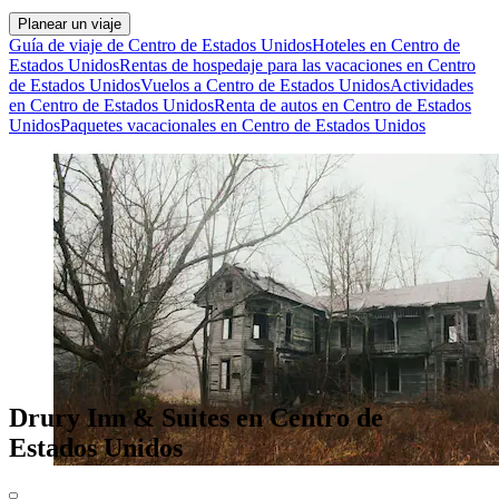
Planear un viaje
Guía de viaje de Centro de Estados Unidos
Hoteles en Centro de
Estados Unidos
Rentas de hospedaje para las vacaciones en Centro
de Estados Unidos
Vuelos a Centro de Estados Unidos
Actividades
en Centro de Estados Unidos
Renta de autos en Centro de Estados
Unidos
Paquetes vacacionales en Centro de Estados Unidos
Drury Inn & Suites en Centro de
Estados Unidos