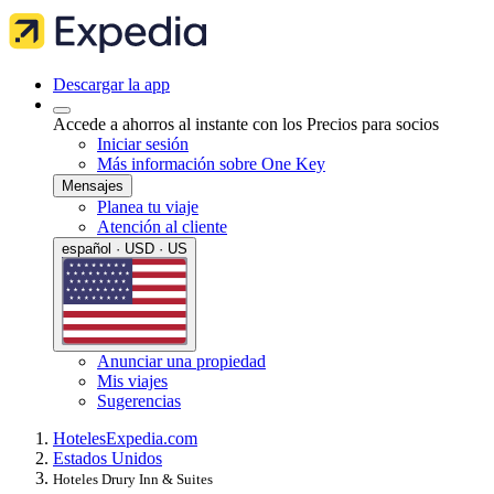
Descargar la app
Accede a ahorros al instante con los Precios para socios
Iniciar sesión
Más información sobre One Key
Mensajes
Planea tu viaje
Atención al cliente
español · USD · US
Anunciar una propiedad
Mis viajes
Sugerencias
Hoteles
Expedia.com
Estados Unidos
Hoteles Drury Inn & Suites