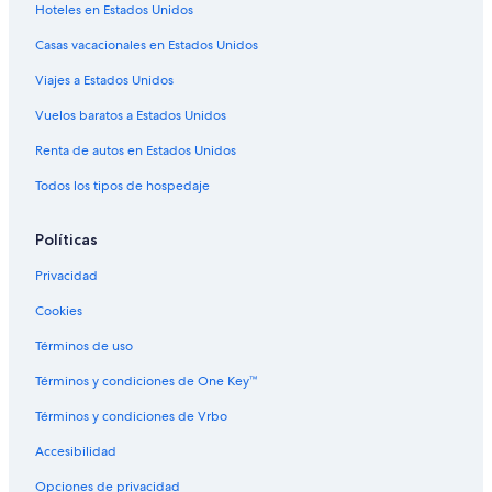
Hoteles en Estados Unidos
Campings en Ozarks
Casas vacacionales en Estados Unidos
Casas en los árboles en Ozarks
Viajes a Estados Unidos
Hoteles todo incluido en Ozarks
Hoteles gay friendly en Ozarks
Vuelos baratos a Estados Unidos
Hoteles en Ozarks
Renta de autos en Estados Unidos
Todos los tipos de hospedaje
Políticas
Privacidad
Cookies
Términos de uso
Términos y condiciones de One Key™
Términos y condiciones de Vrbo
Accesibilidad
Opciones de privacidad