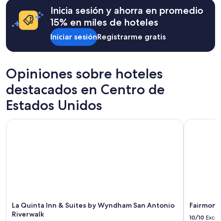
Inicia sesión y ahorra en promedio
15% en miles de hoteles
Iniciar sesión
Registrarme gratis
Opiniones sobre hoteles
destacados en Centro de
Estados Unidos
La Quinta Inn & Suites by Wyndham San Antonio Riverwalk
Fairmont C
La Quinta Inn & Suites by Wyndham San Antonio
Fairmont 
Riverwalk
10/10
Excel