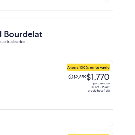
 Bourdelat
s actualizados.
Ahorra 100% en tu vuelo
El
$1,770
$2,859
precio
por persona
era
10 oct - 16 oct
precio hace 1 día
de
$2,859
y
ahora
es
de
$1,770