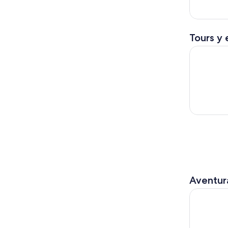
Tours y 
Tour de c
Aventura
Desde Reims