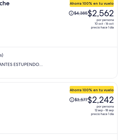
por
uche
Ahorra 100% en tu vuelo
persona
El
$2,562
$4,385
precio
por persona
era
10 oct - 16 oct
precio hace 1 día
de
$4,385
y
ahora
s)
es
de
ANTES ESTUPENDO...
$2,562
por
persona
Ahorra 100% en tu vuelo
El
$2,242
$3,577
precio
por persona
era
12 sep - 18 sep
precio hace 1 día
de
$3,577
y
ahora