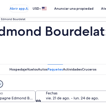
•
Abrir app
USD
Anunciar una propiedad
Ate
 Edmond Bourdelat
mond Bourdelat:
Hospedaje
Vuelos
Autos
Paquetes
Actividades
Cruceros
no
Fechas
vie. 21 de ago. - lun. 24 de ago.