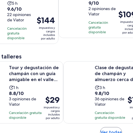
visita y degustación
9.0
9/10
La
5 h
actividad
...
9.6
9.6/10
de
2 opiniones de
actividad
dura
El
$10
Viator
de
22 opiniones
10
dura
3
El
$144
precio
de Viator
10
con
5
horas
impuesto
Cancelación
precio
es
car
con
2
gratuita
horas
impuestos y
Cancelación
inclui
es
de
cargos
disponible
22
por adu
gratuita
opiniones
incluidos
de
$109.
disponible
por adulto
opiniones
$144.
por
por
adulto
adulto
 talleres
ustación de champán con un guía amigable en el valle del Ma
Clase de degustación de champá
Tour y degustación de
Clase de degust
champán con un guía
de champán y
amigable en el valle
almuerzo cerca 
del Marne
Epernay
La
La
1 h
3 h
8.8
9.8
8.8/10
9.8/10
actividad
actividad
El
$29
El
$
de
3 opiniones de
de
36 opiniones de
dura
dura
precio
pr
Viator
Viator
10
10
1
3
impuestos y
im
es
es
con
con
cargos
hora
horas
Cancelación gratuita
Cancelación
incluidos
de
de
3
36
disponible
gratuita disponible
por adulto
$29.
$1
opiniones
opiniones
por
po
Se
Ver todas