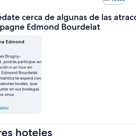
adulto
ad
abrir
en
date cerca de algunas de las atrac
una
nuev
pagne Edmond Bourdelat
pest
ne Edmond
tes Brugny-
, podrás participar en
ción o un tour en
Edmond Bourdelat.
omántica te espera con
sabores locales, que
star en sus bodegas
os vinos.
dades
res hoteles