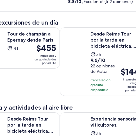
8.8
/
10
¡Excelente! (512 opiniones)
excursiones de un día
Se abrirá en una nueva pestaña
hampán a Epernay desde París
Desde Reims Tour por la tarde en bic
Tour de champán a
Desde Reims Tour
Epernay desde París
por la tarde en
El
$455
bicicleta eléctrica,
La
14 h
precio
visita y degustación
La
actividad
5 h
impuestos y
...
es
9.6
9.6/10
cargos incluidos
actividad
dura
por adulto
de
de
22 opiniones
dura
14
El
$14
$455.
de Viator
10
5
horas
precio
por
con
horas
impuesto
Cancelación
es
adulto
car
22
gratuita
inclui
de
disponible
por adu
opiniones
$144.
por
 y actividades al aire libre
adulto
S
 Tour por la tarde en bicicleta eléctrica, visita y degustación 
Experiencia sensorial viticultores.
Desde Reims Tour
Experiencia sensoria
por la tarde en
viticultores.
bicicleta eléctrica,
La
3 h