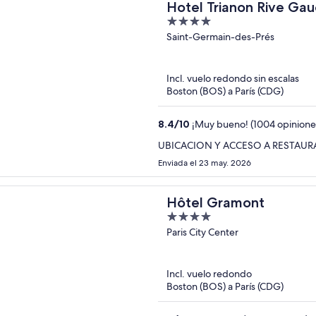
Hotel Trianon Rive Ga
4
out
Saint-Germain-des-Prés
of
5
Incl. vuelo redondo sin escalas
Boston (BOS) a París (CDG)
8.4
/
10
¡Muy bueno! (1004 opinione
UBICACION Y ACCESO A RESTAUR
Enviada el 23 may. 2026
Hôtel Gramont
4
out
Paris City Center
of
5
Incl. vuelo redondo
Boston (BOS) a París (CDG)