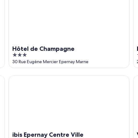
Hôtel de Champagne
3
out
30 Rue Eugène Mercier Epernay Marne
of
5
ibis Epernay Centre Ville
Va
ibis Epernay Centre Ville