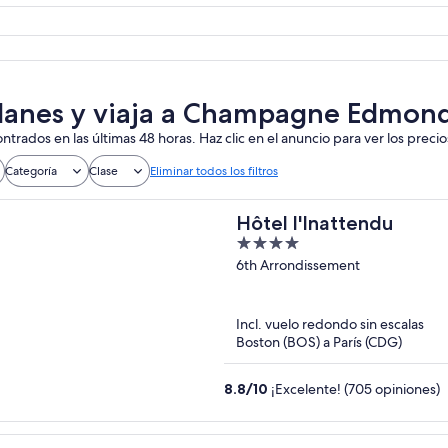
lanes y viaja a Champagne Edmond
ntrados en las últimas 48 horas. Haz clic en el anuncio para ver los precio
Categoría
Clase
Eliminar todos los filtros
Hôtel l'Inattendu
4
out
6th Arrondissement
of
5
Incl. vuelo redondo sin escalas
Boston (BOS) a París (CDG)
8.8
/
10
¡Excelente! (705 opiniones)