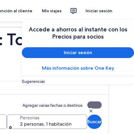
nción al cliente
Mis viajes
Iniciar sesión
Planear un viaje
Accede a ahorros al instante con los
 Tours y
Precios para socios
Iniciar sesión
Más información sobre One Key
Sugerencias
Agregar varias fechas o destinos
Personas
Buscar
2 personas, 1 habitación