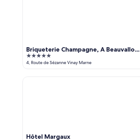
9
ago
ago
-
9
ago
Briqueterie Champagne, A Beauvallon
5
Hotel & Spa
out
4, Route de Sézanne Vinay Marne
of
5
Hôtel Margaux
Hôtel Margaux