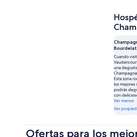
Hospé
Cham
Champag
Bourdelat
Cuando visi
Vaudancourt
una degusta
Champagne 
Esta zona r
los mejores 
podrás degu
con delicios
Ver menos
Ver propie
Ofertas para los mejo