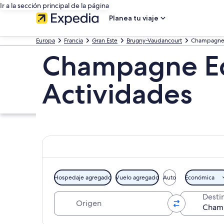
Ir a la sección principal de la página
Planea tu viaje
Europa
Francia
Gran Este
Brugny-Vaudancourt
Champagne
Champagne Ed
Actividades
Hospedaje agregado
Vuelo agregado
Auto
Económica
Origen
Desti