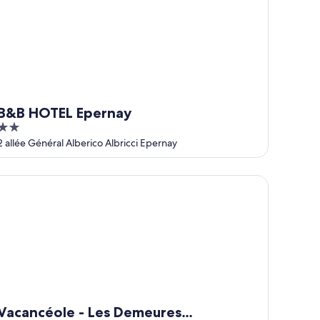
B&B HOTEL Epernay
2
out
2 allée Général Alberico Albricci Epernay
of
5
cancéole - Les Demeures Champenoises
Vacancéole - Les Demeures