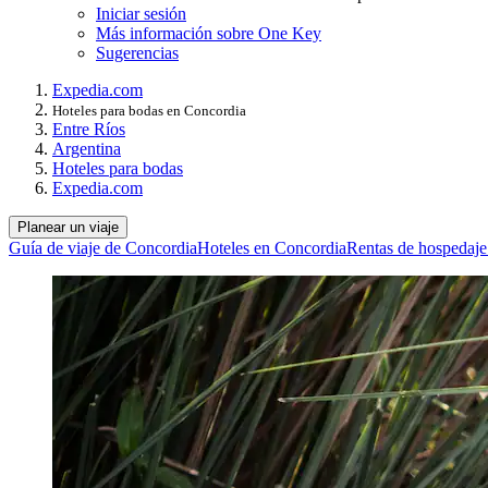
Iniciar sesión
Más información sobre One Key
Sugerencias
Expedia.com
Hoteles para bodas en Concordia
Entre Ríos
Argentina
Hoteles para bodas
Expedia.com
Planear un viaje
Guía de viaje de Concordia
Hoteles en Concordia
Rentas de hospedaje