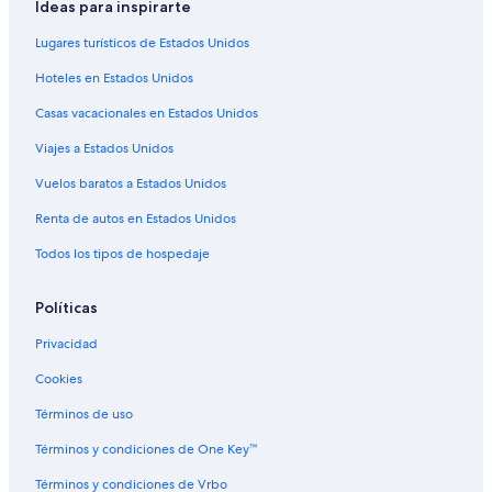
Casas vacacionales en Sebring
Ideas para inspirarte
Apartamentos en Sebring
Lugares turísticos de Estados Unidos
Hoteles de Best Western en Sebring
Hoteles en Estados Unidos
Hoteles todo incluido en Sebring
Casas vacacionales en Estados Unidos
Hoteles en la playa en Sebring
Viajes a Estados Unidos
Hoteles baratos en Sebring
Vuelos baratos a Estados Unidos
Hoteles cerca del lago en Sebring
Renta de autos en Estados Unidos
Hoteles con cocina en Sebring
Todos los tipos de hospedaje
Hoteles con gimnasio en Sebring
Hoteles con alberca en Sebring
Políticas
Hoteles que aceptan mascotas en Sebring
Privacidad
Hoteles en Sebring
Cookies
Moteles en Sebring
Términos de uso
Hoteles cerca de Club campestre de Sebring
Términos y condiciones de One Key™
Términos y condiciones de Vrbo