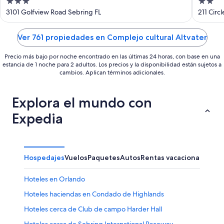
3
2
out
out
3101 Golfview Road Sebring FL
211 Circ
of
of
5
5
Ver 761 propiedades en Complejo cultural Altvater
Precio más bajo por noche encontrado en las últimas 24 horas, con base en una
estancia de 1 noche para 2 adultos. Los precios y la disponibilidad están sujetos a
cambios. Aplican términos adicionales.
Explora el mundo con
Expedia
Hospedajes
Vuelos
Paquetes
Autos
Rentas vacacionales
Hoteles en Orlando
Hoteles haciendas en Condado de Highlands
Hoteles cerca de Club de campo Harder Hall
Hoteles cerca de Sebring International Raceway