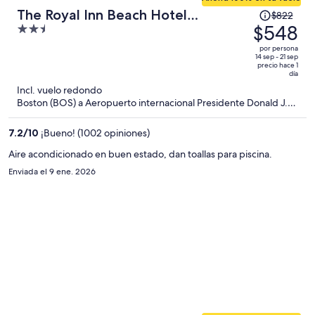
El
The Royal Inn Beach Hotel
$822
precio
$548
2.5
Hutchinson Island
era
out
por persona
de
of
14 sep - 21 sep
precio hace 1
$822
5
día
y
Incl. vuelo redondo
ahora
Boston (BOS) a Aeropuerto internacional Presidente Donald J.
Trump (PBI)
es
de
7.2
/
10
¡Bueno! (1002 opiniones)
$548
Aire acondicionado en buen estado, dan toallas para piscina.
por
Enviada el 9 ene. 2026
persona