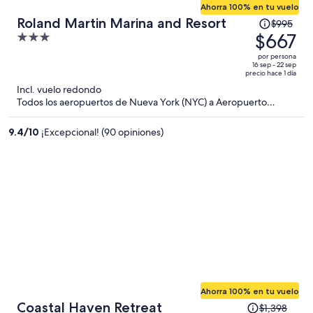
Ahorra 100% en tu vuelo
El
Roland Martin Marina and Resort
$995
precio
$667
3
era
out
por persona
de
of
16 sep - 22 sep
precio hace 1 día
$995
5
Incl. vuelo redondo
y
Todos los aeropuertos de Nueva York (NYC) a Aeropuerto
ahora
internacional Presidente Donald J. Trump (PBI)
es
9.4
/
10
¡Excepcional! (90 opiniones)
de
$667
por
persona
Ahorra 100% en tu vuelo
El
Coastal Haven Retreat
$1,398