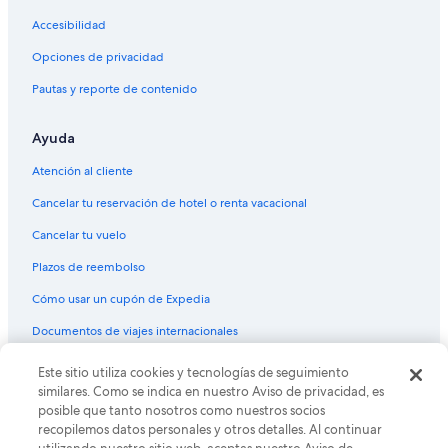
Accesibilidad
Opciones de privacidad
Pautas y reporte de contenido
Ayuda
Atención al cliente
Cancelar tu reservación de hotel o renta vacacional
Cancelar tu vuelo
Plazos de reembolso
Cómo usar un cupón de Expedia
Documentos de viajes internacionales
© 2026 Expedia, Inc., una empresa de Expedia Group. Todos los
Este sitio utiliza cookies y tecnologías de seguimiento
derechos reservados. Expedia y el logo de Expedia son marcas
similares. Como se indica en nuestro Aviso de privacidad, es
registradas o marcas comerciales de Expedia, Inc. CST# 2029030-50.
posible que tanto nosotros como nuestros socios
recopilemos datos personales y otros detalles. Al continuar