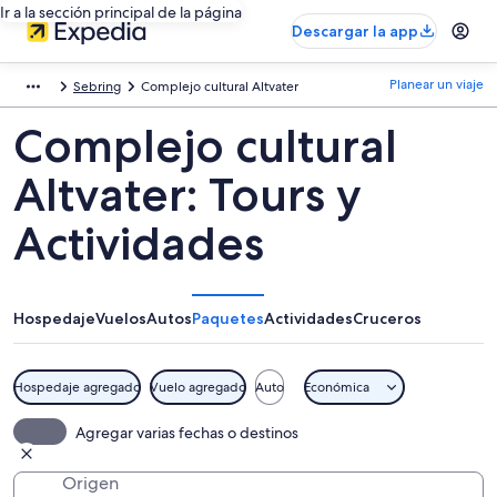
Ir a la sección principal de la página
Descargar la app
Planear un viaje
Sebring
Complejo cultural Altvater
Complejo cultural
Altvater: Tours y
Actividades
Hospedaje
Vuelos
Autos
Paquetes
Actividades
Cruceros
Hospedaje agregado
Vuelo agregado
Auto
Económica
Agregar varias fechas o destinos
Origen