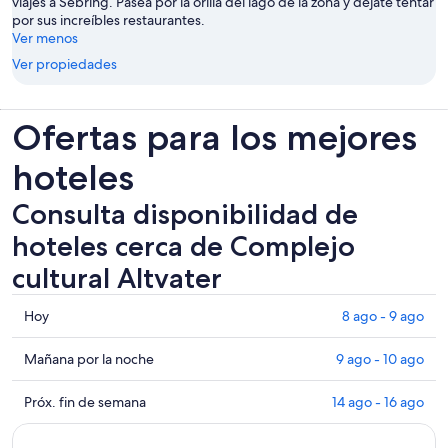
viajes a Sebring. Pasea por la orilla del lago de la zona y déjate tentar
por sus increíbles restaurantes.
Ver menos
Ver propiedades
Ofertas para los mejores
hoteles
Consulta disponibilidad de
hoteles cerca de Complejo
cultural Altvater
Consultar
Hoy
8 ago - 9 ago
los
precios
Consultar
Mañana por la noche
9 ago - 10 ago
cerca
precios
de
cerca
Consultar
Próx. fin de semana
14 ago - 16 ago
Complejo
de
precios
cultural
Complejo
cerca