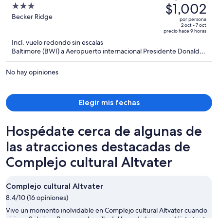
precio
$1,002
3
era
out
Becker Ridge
por persona
de
of
2 oct - 7 oct
precio hace 9 horas
$1,398
5
Incl. vuelo redondo sin escalas
y
Baltimore (BWI) a Aeropuerto internacional Presidente Donald J.
ahora
Trump (PBI)
es
No hay opiniones
de
$1,002
por
Elegir mis fechas
persona
Hospédate cerca de algunas de
las atracciones destacadas de
Complejo cultural Altvater
Complejo cultural Altvater
8.4/10 (16 opiniones)
Vive un momento inolvidable en Complejo cultural Altvater cuando