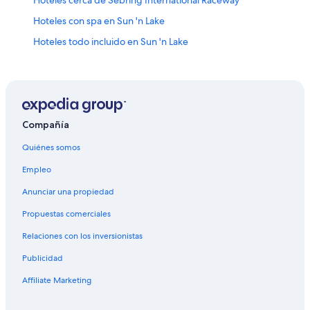
Hoteles con spa en Sun 'n Lake
Hoteles todo incluido en Sun 'n Lake
Hoteles cerca de viñedos en Sun 'n Lake
Hoteles en Sun 'n Lake
Hoteles cerca de Muelle de la ciudad de Sebring
Cabañas en Sebring Shores
Compañía
Casas vacacionales en Sebring Shores
Quiénes somos
Hoteles históricos en Sebring Shores
Empleo
Hoteles cerca de viñedos en Sebring Shores
Anunciar una propiedad
Hoteles en Sebring Shores
Propuestas comerciales
Hoteles cerca de Highlands Multi Sport Complex
Relaciones con los inversionistas
Cabañas en Sebring
Publicidad
Campings en Sebring
Affiliate Marketing
Casas de huéspedes en Sebring