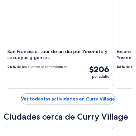
San Francisco: tour de un día por Yosemite y
Excursio
secuoyas gigantes
Yosemit
$206
90%
de los clientes lo recomiendan
88%
de los
por adulto
Ver todas las actividades en Curry Village
Ciudades cerca de Curry Village