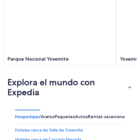
Parque Nacional Yosemite
Yosemite
Explora el mundo con
Expedia
Hospedajes
Vuelos
Paquetes
Autos
Rentas vacacionales
Otr
Hoteles cerca de Valle de Yosemite
Hoteles cerca de Cascada Nevada