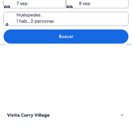
7 sep
8 sep
Huéspedes
1 hab., 2 personas
Paisaje montañoso con bosque y cielo
Buscar
Explorar mapa
Visita Curry Village