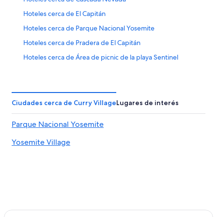
Hoteles cerca de El Capitán
Hoteles cerca de Parque Nacional Yosemite
Hoteles cerca de Pradera de El Capitán
Hoteles cerca de Área de picnic de la playa Sentinel
Hoteles cerca de Cascada inferior de Yosemite
Hoteles 4 estrellas en Yosemite Village
Hoteles 5 estrellas en Yosemite Village
Ciudades cerca de Curry Village
Lugares de interés
Cabañas en Yosemite Village
Parque Nacional Yosemite
Campings en Yosemite Village
Yosemite Village
Centros vacacionales en Yosemite Village
Resorts en Yosemite Village
Apartamentos en Yosemite Village
Ranchos en Yosemite Village
Hoteles con bar en Yosemite Village
Hoteles cerca de viñedos en Yosemite Village