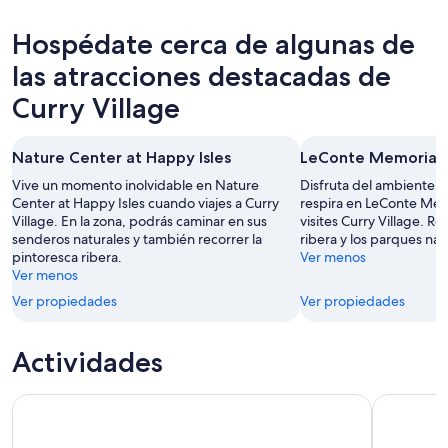
para
Curry
precios
hoy,
Village
en
Hospédate cerca de algunas de
8
para
Curry
ago
mañana
Village
las atracciones destacadas de
-
por
para
Curry Village
9
la
el
ago
noche,
próximo
9
fin
Nature Center at Happy Isles
LeConte Memorial
ago
de
Vive un momento inolvidable en Nature
Disfruta del ambiente un
-
semana,
Center at Happy Isles cuando viajes a Curry
respira en LeConte Me
10
14
Village. En la zona, podrás caminar en sus
visites Curry Village. Re
ago
ago
senderos naturales y también recorrer la
ribera y los parques nat
-
pintoresca ribera.
Ver menos
Ver menos
16
ago
Ver propiedades
Ver propiedades
Actividades
San Francisco: tour de un día por Yosemite y secuoyas giga
Excursión