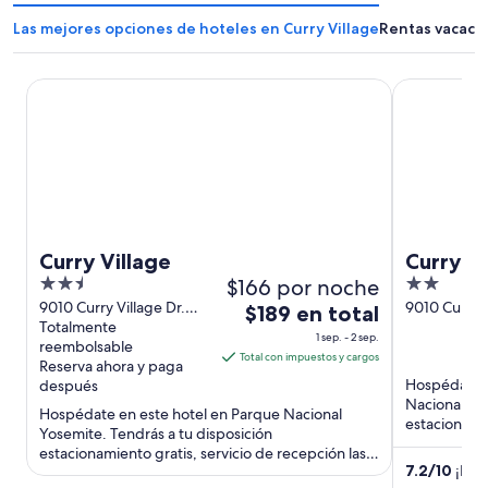
Las mejores opciones de hoteles en Curry Village
Rentas vacacio
Curry Village
Curry Villag
Curry Village
Curry Vi
2.5
$166 por noche
2
out
out
9010 Curry Village Dr.
9010 Curry V
El
$189 en total
Yosemite National Park
Totalmente
Yosemite Na
of
of
precio
1 sep. - 2 sep.
CA
reembolsable
CA
5
5
es
Total con impuestos y cargos
Reserva ahora y paga
de
Hospédate e
después
$189
Nacional Yos
Hospédate en este hotel en Parque Nacional
en
estacionamien
Yosemite. Tendrás a tu disposición
restaurantes.
total
estacionamiento gratis, servicio de recepción las
por
7.2
/
10
¡Bue
24 horas y servicio de limpieza ...