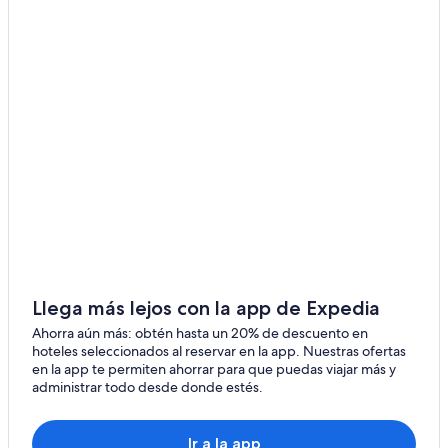
Hoteles que aceptan mascotas en Yosemite Village
Hoteles en Yosemite Village
Lodges en Yosemite Village
Moteles en Yosemite Village
Hoteles cerca de Área de picnic de la playa Cathedral
Hoteles cerca de Cascada de Vernal
Hoteles cerca de Hotel The Ahwahnee
Hoteles cerca de Sendero de Cook's Meadow
Hoteles cerca de Centro de visitantes de Yosemite
Hoteles cerca de Mirador Tunnel View
Llega más lejos con la app de Expedia
Cabañas en Parque Nacional Yosemite
Ahorra aún más: obtén hasta un 20% de descuento en
hoteles seleccionados al reservar en la app. Nuestras ofertas
Hoteles en Parque Nacional Yosemite
en la app te permiten ahorrar para que puedas viajar más y
administrar todo desde donde estés.
Hoteles cerca de Mist Trail
Hoteles cerca de Glacier Point
Ir a la app