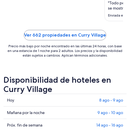
noche
"Todo perfe
del
se mostraba 
1
Enviada el 16 
sep
al
2
Ver 662 propiedades en Curry Village
sep
Precio más bajo por noche encontrado en las últimas 24 horas, con base
en una estancia de 1 noche para 2 adultos. Los precios y la disponibilidad
están sujetos a cambios. Aplican términos adicionales.
Disponibilidad de hoteles en
Curry Village
Consultar
Hoy
8 ago - 9 ago
precios
en
Consultar
Mañana por la noche
9 ago - 10 ago
Curry
precios
Village
en
Consultar
Próx. fin de semana
14 ago - 16 ago