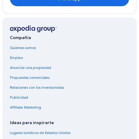
Hoteles cerca de Formación rocosa Half Dome
Hoteles cerca de Mirror Lake
Hoteles cerca de Salto Yosemite
Hoteles cerca de Yosemite Lodge Amphitheater
Compañía
Hoteles cerca de Panorama Trail
Hoteles cerca de Cascada Salto Bridalveil
Quiénes somos
Empleo
Anunciar una propiedad
Propuestas comerciales
Relaciones con los inversionistas
Publicidad
Affiliate Marketing
Ideas para inspirarte
Lugares turísticos de Estados Unidos