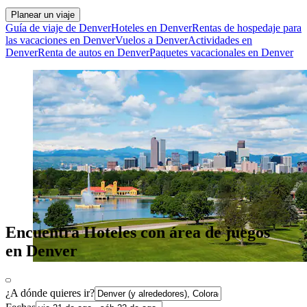
Planear un viaje
Guía de viaje de Denver
Hoteles en Denver
Rentas de hospedaje para
las vacaciones en Denver
Vuelos a Denver
Actividades en
Denver
Renta de autos en Denver
Paquetes vacacionales en Denver
Encuentra Hoteles con área de juegos
en Denver
¿A dónde quieres ir?