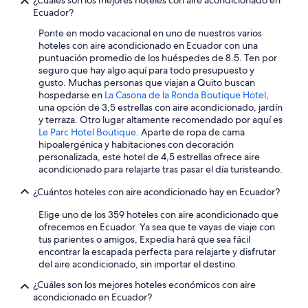
Hoteles en la playa en Región amazónica de Ecuador
Ecuador?
Hoteles familiares en Región amazónica de Ecuador
Ponte en modo vacacional en uno de nuestros varios
hoteles con aire acondicionado en Ecuador con una
Hoteles históricos en Región amazónica de Ecuador
puntuación promedio de los huéspedes de 8.5. Ten por
Hoteles románticos en Región amazónica de Ecuador
seguro que hay algo aquí para todo presupuesto y
gusto. Muchas personas que viajan a Quito buscan
Hoteles baratos en Región amazónica de Ecuador
hospedarse en
La Casona de la Ronda Boutique Hotel
,
una opción de 3,5 estrellas con aire acondicionado, jardín
Hoteles boutique en Región amazónica de Ecuador
y terraza. Otro lugar altamente recomendado por aquí es
Hoteles cerca del lago en Región amazónica de Ecuador
Le Parc Hotel Boutique
. Aparte de ropa de cama
hipoalergénica y habitaciones con decoración
Hoteles con aguas termales en Región amazónica de Ecuador
personalizada, este hotel de 4,5 estrellas ofrece aire
acondicionado para relajarte tras pasar el día turisteando.
Hoteles con bar en Región amazónica de Ecuador
¿Cuántos hoteles con aire acondicionado hay en Ecuador?
Hoteles con estacionamiento en Región amazónica de Ecuador
Hoteles con guardería en Región amazónica de Ecuador
Elige uno de los 359 hoteles con aire acondicionado que
ofrecemos en Ecuador. Ya sea que te vayas de viaje con
Hoteles con área de juegos en Región amazónica de Ecuador
tus parientes o amigos, Expedia hará que sea fácil
encontrar la escapada perfecta para relajarte y disfrutar
Hoteles con alberca en Región amazónica de Ecuador
del aire acondicionado, sin importar el destino.
Hoteles con sauna en Región amazónica de Ecuador
¿Cuáles son los mejores hoteles económicos con aire
Hoteles con hidromasaje en Región amazónica de Ecuador
acondicionado en Ecuador?