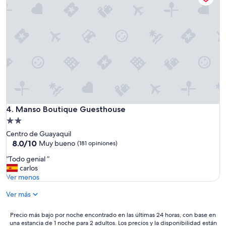
e
v
e
r
y
f
r
i
e
n
d
l
Manso Boutique Guesthouse
4. Manso Boutique Guesthouse
y
Propiedad
a
de
n
Centro de Guayaquil
2.0
d
8.0
8.0/10
Muy bueno
(181 opiniones)
h
de
estrellas
“
“Todo genial ”
e
10,
T
carlos
l
Muy
o
Ver menos
p
bueno,
d
f
(181
Ver más
o
u
opiniones)
g
l
e
,
Precio
Precio más bajo por noche encontrado en las últimas 24 horas, con base en
n
una estancia de 1 noche para 2 adultos. Los precios y la disponibilidad están
e
más