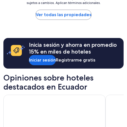
i
sujetos a cambios. Aplican términos adicionales.
v
bajo
a
e
por
l
r
noche
Ver todas las propiedades
”
y
encontrado
t
en
h
las
i
últimas
n
24
Inicia sesión y ahorra en promedio
g
horas,
w
con
15% en miles de hoteles
a
base
Iniciar sesión
Registrarme gratis
s
en
v
una
e
estancia
r
de
Opiniones sobre hoteles
y
1
destacados en Ecuador
c
noche
l
para
e
2
Unipark by Oro Verde Hotels
Hilton Co
a
adultos.
n
Los
,
precios
a
y
n
la
d
disponibilidad