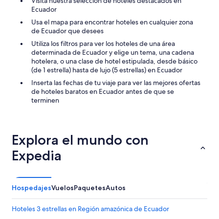
Visita nuestra selección de hoteles destacados en
x
Ecuador
t
Usa el mapa para encontrar hoteles en cualquier zona
r
de Ecuador que desees
e
Utiliza los filtros para ver los hoteles de una área
m
determinada de Ecuador y elige un tema, una cadena
e
hotelera, o una clase de hotel estipulada, desde básico
l
(de 1 estrella) hasta de lujo (5 estrellas) en Ecuador
y
c
Inserta las fechas de tu viaje para ver las mejores ofertas
o
de hoteles baratos en Ecuador antes de que se
n
terminen
v
e
n
i
Explora el mundo con
e
n
Expedia
t
.
O
v
Hospedajes
Vuelos
Paquetes
Autos
e
r
Hoteles 3 estrellas en Región amazónica de Ecuador
a