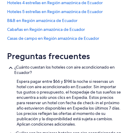
l
Hoteles 4 estrellas en Región amazónica de Ecuador
l
,
Hoteles 5 estrellas en Región amazónica de Ecuador
a
B&B en Región amazónica de Ecuador
g
r
Cabañas en Región amazónica de Ecuador
e
a
Casas de campo en Región amazónica de Ecuador
t
Casas de huéspedes en Región amazónica de Ecuador
s
Preguntas frecuentes
t
Casas vacacionales en Región amazónica de Ecuador
a
y
Casas en los árboles en Región amazónica de Ecuador
¿Cuánto cuestan los hoteles con aire acondicionado en
!
Ecuador?
Casas rurales en Región amazónica de Ecuador
”
Espera pagar entre $66 y $194 la noche si reservas un
Chalets en Región amazónica de Ecuador
hotel con aire acondicionado en Ecuador. Sin importar
Resorts en Región amazónica de Ecuador
tus gustos o presupuesto, el hospedaje de tus sueños se
encuentra a solo unos clics en Expedia. Estos precios
Hoteles haciendas en Región amazónica de Ecuador
para reservar un hotel con fecha de check-in el próximo
año estuvieron disponibles en Expedia los últimos 7 días.
Hostales en Región amazónica de Ecuador
Los precios reflejan las ofertas al momento de su
Hoteles Cápsula en Región amazónica de Ecuador
publicación y la disponibilidad está sujeta a cambios.
Aplican condiciones adicionales.
Hoteles con spa en Región amazónica de Ecuador
¿Cuáles son los mejores hoteles con aire acondicionado en