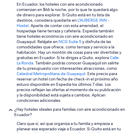
Hoteles con traslado del/al aeropuerto en Región amazónica de
En Ecuador, los hoteles con aire acondicionado
Ecuador
comienzan en $66 la noche, por lo que te quedará algo
de dinero para explorar. Si Quito está en tu lista de
Hoteles con vista en Región amazónica de Ecuador
destinos, considera quedarte en
L'AUBERGE INN -
Hostel
. Aparte de contar con esta amenidad, el
Hoteles en la naturaleza en Región amazónica de Ecuador
hospedaje tiene terraza y cafetería. Expedia también
Hoteles para bodas en Región amazónica de Ecuador
tiene hoteles económicos con aire acondicionado en
Guayaquil. Relájate en
NCG Suite 5
y disfruta de las
Hoteles de senderismo en Región amazónica de Ecuador
comodidades que ofrece, como terraza y servicio a la
habitación. Hay un montón de cosas para ver divertidas y
Hoteles que aceptan mascotas en Región amazónica de Ecuador
gratuitas en Ecuador. Si te diriges a Quito, explora
Calle
Hoteles en Región amazónica de Ecuador
La Ronda
. También podrás conocer Guayaquil sin salirte
de tu presupuesto con interesantes atracciones, como
Lodges en Región amazónica de Ecuador
Catedral Metropolitana de Guayaquil
. Este precio para
reservar un hotel con fecha de check-in el próximo año
Posadas en Región amazónica de Ecuador
estuvo disponible en Expedia los últimos 7 días. Los
Villas en Región amazónica de Ecuador
precios reflejan las ofertas al momento de su publicación
y la disponibilidad está sujeta a cambios. Aplican
Hoteles 3 estrellas en Los Andes
condiciones adicionales.
B&B en Los Andes
¿Hay hoteles ideales para familias con aire acondicionado en
Ecuador?
Cabañas en Los Andes
Claro que sí, así que organiza a tu familia y empieza a
Casas de campo en Los Andes
planear ese esperado viaje a Ecuador. Si Quito está en tu