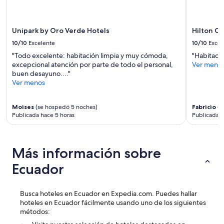
t
están
h
sujetos
e
a
Unipark by Oro Verde Hotels
Hilton C
c
cambios.
10/10
Excelente
10/10
Excel
e
Aplican
n
términos
"Todo excelente: habitación limpia y muy cómoda,
"Habitació
t
adicionales.
excepcional atención por parte de todo el personal,
Ver meno
r
buen desayuno...."
a
Ver menos
l
l
o
Moises
(se hospedó 5 noches)
Fabricio
(s
Publicada hace 5 horas
Publicada h
c
a
t
i
Más información sobre
o
n
Ecuador
m
a
d
Busca hoteles en Ecuador en Expedia.com. Puedes hallar
e
hoteles en Ecuador fácilmente usando uno de los siguientes
i
métodos:
t
e