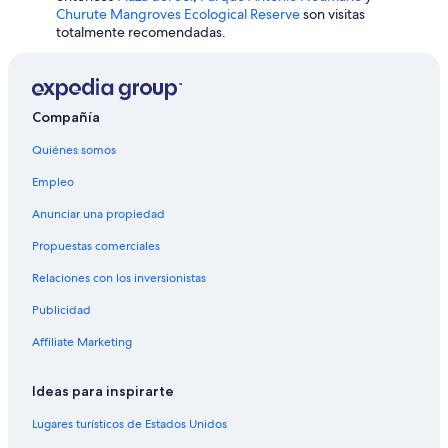
Hoteles con hidromasaje en Sierra
Churute Mangroves Ecological Reserve
son visitas
totalmente recomendadas.
Hoteles cerca de viñedos en Sierra
Hoteles en Sierra
Lodges en Sierra
Compañía
Posadas en Sierra
Quiénes somos
Empleo
Anunciar una propiedad
Propuestas comerciales
Relaciones con los inversionistas
Publicidad
Affiliate Marketing
Ideas para inspirarte
Lugares turísticos de Estados Unidos