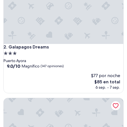
Galapagos Dreams
2. Galapagos Dreams
Propiedad
de
Puerto Ayora
3.0
9.0
9.0/10
Magnífico
(147 opiniones)
de
estrellas
$77 por noche
10,
Magnífico,
El
$85 en total
(147
precio
6 sep. - 7 sep.
opiniones)
actual
es
Hotel Los Algarrobos
de
$85