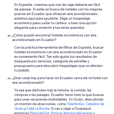
Cabañas en Sierra
En Expedia, creemos que irse de viaje debería ser fácil
Casas de campo en Sierra
de planear. Si estás en busca de hoteles con los mejores
precios en Ecuador que ofrezcan aire acondicionado,
Casas en los árboles en Sierra
estamos aquí para ayudarte. Elige un hospedaje
económico para cuidar tu cartera, o bien una opción
Casas rurales en Sierra
elegante para consentir a tus seres queridos.
Resorts en Sierra
¿Cómo puedo encontrar hoteles económicos con aire
Apartamentos en Sierra
acondicionado en Ecuador?
Hoteles haciendas en Sierra
Con la práctica herramienta de filtros de Expedia, buscar
hoteles económicos con aire acondicionado en Ecuador
Ranchos en Sierra
es sumamente fácil. Tan solo ajusta tus resultados de
búsqueda por servicios, categoría de estrellas y
Hostales en Sierra
presupuesto para descubrir hospedajes que no afecten
Hoteles de lujo en Sierra
tu bolsillo.
Hoteles ecológicos en Sierra
¿Qué cosas hay para hacer en Ecuador cerca de mi hotel con
aire acondicionado?
Hoteles románticos en Sierra
Ya sea que disfrutes más la historia, la comida, las
Hoteles baratos en Sierra
compras o los paisajes, Ecuador tiene todo lo que buscas
para unas vacaciones inolvidables. En Quito, descubrirás
Hoteles con aguas termales en Sierra
un montón de atracciones, como
TelefériQo
,
Catedral de
Hoteles con aire acondicionado en Sierra
Quito
y
Calle La Ronda
. Si vas a viajar a Guayaquil,
entonces
Plaza del Sol
,
Parque Antonio Neumane
y