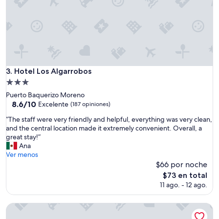
Hotel Los Algarrobos
3. Hotel Los Algarrobos
Propiedad
de
Puerto Baquerizo Moreno
3.0
8.6
8.6/10
Excelente
(187 opiniones)
de
estrellas
“
“The staff were very friendly and helpful, everything was very clean,
10,
T
and the central location made it extremely convenient. Overall, a
Excelente,
h
great stay!”
(187
e
Ana
opiniones)
s
Ver menos
t
$66 por noche
a
El
$73 en total
f
precio
11 ago. - 12 ago.
f
actual
w
es
e
Manso Boutique Guesthouse
de
r
$73