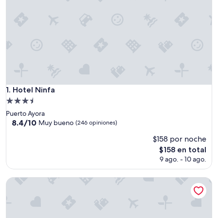
Hotel Ninfa
1. Hotel Ninfa
Propiedad
de
Puerto Ayora
3.5
8.4
8.4/10
Muy bueno
(246 opiniones)
de
estrellas
$158 por noche
10,
Muy
El
$158 en total
bueno,
precio
9 ago. - 10 ago.
(246
actual
opiniones)
es
Galapagos Dreams
de
$158