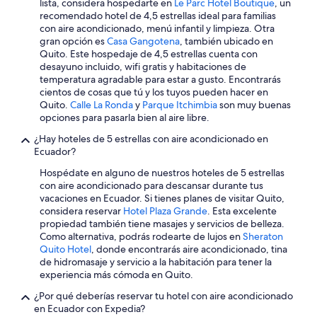
Casas de huéspedes en Los Andes
lista, considera hospedarte en
Le Parc Hotel Boutique
, un
recomendado hotel de 4,5 estrellas ideal para familias
Casas vacacionales en Los Andes
con aire acondicionado, menú infantil y limpieza. Otra
gran opción es
Casa Gangotena
, también ubicado en
Casas rurales en Los Andes
Quito. Este hospedaje de 4,5 estrellas cuenta con
Resorts en Los Andes
desayuno incluido, wifi gratis y habitaciones de
temperatura agradable para estar a gusto. Encontrarás
Condominios en Los Andes
cientos de cosas que tú y los tuyos pueden hacer en
Quito.
Calle La Ronda
y
Parque Itchimbia
son muy buenas
Apartamentos en Los Andes
opciones para pasarla bien al aire libre.
Hoteles haciendas en Los Andes
¿Hay hoteles de 5 estrellas con aire acondicionado en
Ranchos en Los Andes
Ecuador?
Hostales en Los Andes
Hospédate en alguno de nuestros hoteles de 5 estrellas
con aire acondicionado para descansar durante tus
Hoteles en Los Andes
vacaciones en Ecuador. Si tienes planes de visitar Quito,
considera reservar
Hotel Plaza Grande
. Esta excelente
Lodges en Los Andes
propiedad también tiene masajes y servicios de belleza.
Posadas en Los Andes
Como alternativa, podrás rodearte de lujos en
Sheraton
Quito Hotel
, donde encontrarás aire acondicionado, tina
Hoteles 3 estrellas en Sierra
de hidromasaje y servicio a la habitación para tener la
experiencia más cómoda en Quito.
Hoteles 5 estrellas en Sierra
¿Por qué deberías reservar tu hotel con aire acondicionado
B&B en Sierra
en Ecuador con Expedia?