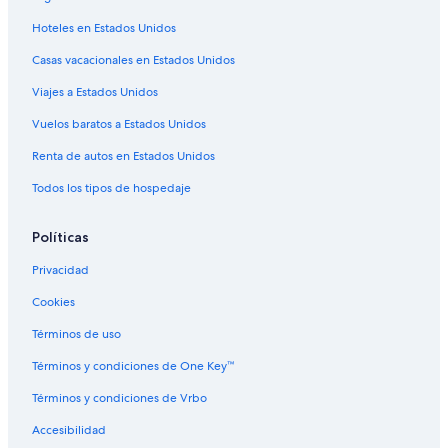
Cabañas en Sierra
Hoteles en Estados Unidos
Casas de campo en Sierra
Casas vacacionales en Estados Unidos
Casas en los árboles en Sierra
Viajes a Estados Unidos
Casas rurales en Sierra
Resorts en Sierra
Vuelos baratos a Estados Unidos
Apartamentos en Sierra
Renta de autos en Estados Unidos
Hoteles haciendas en Sierra
Todos los tipos de hospedaje
Ranchos en Sierra
Políticas
Hostales en Sierra
Privacidad
Hoteles de lujo en Sierra
Cookies
Hoteles ecológicos en Sierra
Hoteles románticos en Sierra
Términos de uso
Hoteles baratos en Sierra
Términos y condiciones de One Key™
Hoteles con aguas termales en Sierra
Términos y condiciones de Vrbo
Hoteles con aire acondicionado en Sierra
Accesibilidad