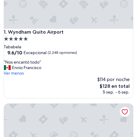
Wyndham Quito Airport
1. Wyndham Quito Airport
Propiedad
de
Tababela
5.0
9.6
9.6/10
Excepcional
(2,248 opiniones)
de
estrellas
“
“Nos encantó todo”
10,
N
Ennio Francisco
Excepcional,
o
Ver menos
(2,248
s
$114 por noche
opiniones)
e
El
$128 en total
n
precio
5 sep. - 6 sep.
c
actual
a
es
n
Hotel Reina Isabel
de
t
$128
ó
t
o
d