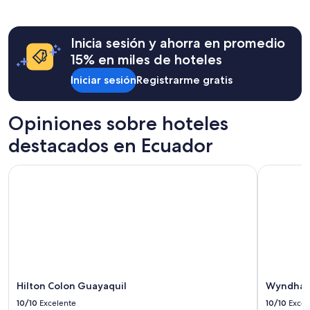
las
últimas
24
Inicia sesión y ahorra en promedio
horas,
con
15% en miles de hoteles
base
Iniciar sesión
Registrarme gratis
en
una
estancia
de
Opiniones sobre hoteles
1
destacados en Ecuador
noche
para
2
Hilton Colon Guayaquil
Wyndham 
adultos.
Los
precios
y
la
disponibilidad
están
sujetos
a
Hilton Colon Guayaquil
Wyndham
cambios.
10/10
Excelente
10/10
Excel
Aplican