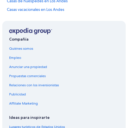
Casas de huéspedes en Los Andes
Casas vacacionales en Los Andes
Casas rurales en Los Andes
Resorts en Los Andes
Condominios en Los Andes
Compañía
Apartamentos en Los Andes
Quiénes somos
Hoteles haciendas en Los Andes
Empleo
Ranchos en Los Andes
Anunciar una propiedad
Hostales en Los Andes
Propuestas comerciales
Hoteles en Los Andes
Relaciones con los inversionistas
Lodges en Los Andes
Publicidad
Posadas en Los Andes
Hoteles 3 estrellas en Sierra
Affiliate Marketing
Hoteles 5 estrellas en Sierra
Ideas para inspirarte
B&B en Sierra
Lugares turísticos de Estados Unidos