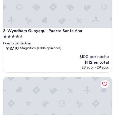
Wyndham Guayaquil Puerto Santa Ana
3. Wyndham Guayaquil Puerto Santa Ana
Propiedad
de
Puerto Santa Ana
4.5
9.2
9.2/10
Magnífico
(1,005 opiniones)
de
estrellas
$100 por noche
10,
Magnífico,
El
$112 en total
(1,005
precio
28 ago. - 29 ago.
opiniones)
actual
es
Hotel Patio Andaluz
de
$112