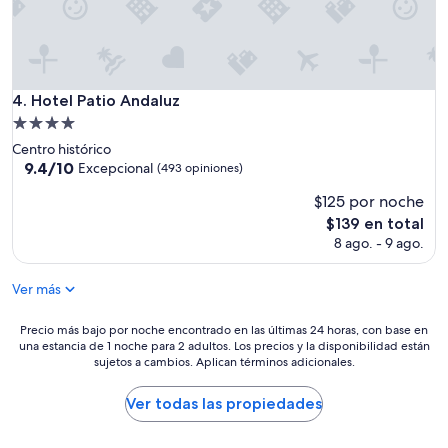
Hotel Patio Andaluz
4. Hotel Patio Andaluz
Propiedad
de
Centro histórico
4.0
9.4
9.4/10
Excepcional
(493 opiniones)
de
estrellas
$125 por noche
10,
Excepcional,
El
$139 en total
(493
precio
8 ago. - 9 ago.
opiniones)
actual
es
Ver más
de
$139
Precio
Precio más bajo por noche encontrado en las últimas 24 horas, con base en
una estancia de 1 noche para 2 adultos. Los precios y la disponibilidad están
más
sujetos a cambios. Aplican términos adicionales.
bajo
por
noche
Ver todas las propiedades
encontrado
en