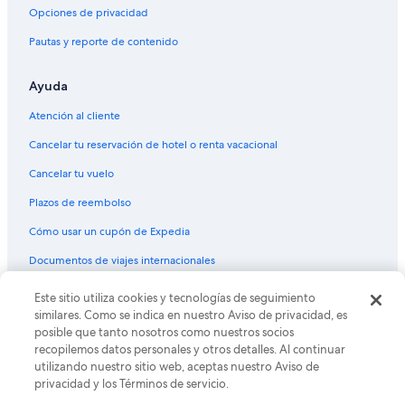
Hoteles con hidromasaje en Sierra
Opciones de privacidad
Hoteles cerca de viñedos en Sierra
Pautas y reporte de contenido
Hoteles en Sierra
Ayuda
Lodges en Sierra
Posadas en Sierra
Atención al cliente
Hoteles 3 estrellas en Región amazónica de Ecuador
Cancelar tu reservación de hotel o renta vacacional
Hoteles 4 estrellas en Región amazónica de Ecuador
Cancelar tu vuelo
Hoteles 5 estrellas en Región amazónica de Ecuador
Plazos de reembolso
B&B en Región amazónica de Ecuador
Cómo usar un cupón de Expedia
Cabañas en Región amazónica de Ecuador
Documentos de viajes internacionales
Casas de campo en Región amazónica de Ecuador
© 2026 Expedia, Inc., una empresa de Expedia Group. Todos los
Este sitio utiliza cookies y tecnologías de seguimiento
Casas de huéspedes en Región amazónica de Ecuador
derechos reservados. Expedia y el logo de Expedia son marcas
similares. Como se indica en nuestro Aviso de privacidad, es
registradas o marcas comerciales de Expedia, Inc. CST# 2029030-50.
Casas vacacionales en Región amazónica de Ecuador
posible que tanto nosotros como nuestros socios
recopilemos datos personales y otros detalles. Al continuar
Casas en los árboles en Región amazónica de Ecuador
utilizando nuestro sitio web, aceptas nuestro Aviso de
privacidad y los Términos de servicio.
Casas rurales en Región amazónica de Ecuador