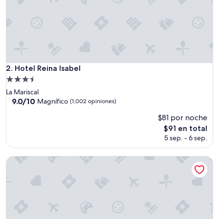
o
”
Hotel Reina Isabel
2. Hotel Reina Isabel
Propiedad
de
La Mariscal
3.5
9.0
9.0/10
Magnífico
(1,002 opiniones)
de
estrellas
$81 por noche
10,
Magnífico,
El
$91 en total
(1,002
precio
5 sep. - 6 sep.
opiniones)
actual
es
Wyndham Guayaquil Puerto Santa Ana
de
$91