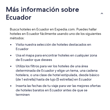
o
Más información sobre
.
E
Ecuador
l
t
r
Busca hoteles en Ecuador en Expedia.com. Puedes hallar
a
hoteles en Ecuador fácilmente usando uno de los siguientes
t
métodos:
o
d
Visita nuestra selección de hoteles destacados en
e
Ecuador
l
Usa el mapa para encontrar hoteles en cualquier zona
s
de Ecuador que desees
t
a
Utiliza los filtros para ver los hoteles de una área
f
determinada de Ecuador y elige un tema, una cadena
f
hotelera, o una clase de hotel estipulada, desde básico
c
(de 1 estrella) hasta de lujo (5 estrellas) en Ecuador
o
Inserta las fechas de tu viaje para ver las mejores ofertas
m
de hoteles baratos en Ecuador antes de que se
p
terminen
l
e
t
a