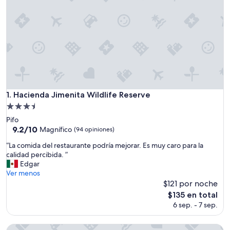
Hacienda Jimenita Wildlife Reserve
1. Hacienda Jimenita Wildlife Reserve
Propiedad
de
Pifo
3.5
9.2
9.2/10
Magnífico
(94 opiniones)
de
estrellas
“
“La comida del restaurante podría mejorar. Es muy caro para la
10,
L
calidad percibida. ”
Magnífico,
a
Edgar
(94
c
Ver menos
opiniones)
o
$121 por noche
m
El
$135 en total
i
precio
6 sep. - 7 sep.
d
actual
a
es
d
Mindo Garden Lodge