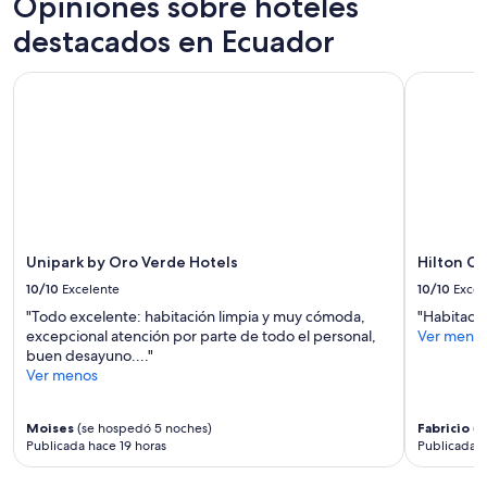
Opiniones sobre hoteles
p
N
1
a
destacados en Ecuador
a
noche
r
t
para
a
u
2
Unipark by Oro Verde Hotels
Hilton Co
e
r
adultos.
l
a
Los
d
l
precios
e
e
y
s
z
la
c
a
disponibilidad
a
e
están
n
n
sujetos
s
e
a
Unipark by Oro Verde Hotels
Hilton C
o
l
cambios.
”
b
10/10
Excelente
10/10
Excel
Aplican
o
términos
"Todo excelente: habitación limpia y muy cómoda,
"Habitació
s
adicionales.
excepcional atención por parte de todo el personal,
Ver meno
q
buen desayuno...."
u
Ver menos
e
n
u
Moises
(se hospedó 5 noches)
Fabricio
(s
b
Publicada hace 19 horas
Publicada h
o
s