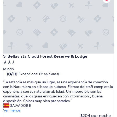
o
r
c
.
o
E
n
s
o
m
c
u
i
y
a
c
d
a
e
r
l
o
a
p
Bellavista Cloud Forest Reserve & Lodge
3. Bellavista Cloud Forest Reserve & Lodge
r
a
Propiedad
e
r
de
Mindo
s
a
2.5
10.0
10/10
e
Excepcional
(12 opiniones)
l
de
r
estrellas
a
“
“La estancia es más que un lugar, es una experiencia de conexión
10,
v
c
L
con la Naturaleza en el bosque nuboso. El trato del staff completa la
Excepcional,
a
a
a
experiencia con su natural amabilidad. Un imperdible son las
(12
h
l
e
caminatas, que los guías enriquecen con información y buena
opiniones)
e
i
s
disposición. Chicos muy bien preparados.”
c
d
t
SALVADOR E
h
a
a
Ver menos
a
d
n
$204 por noche
a