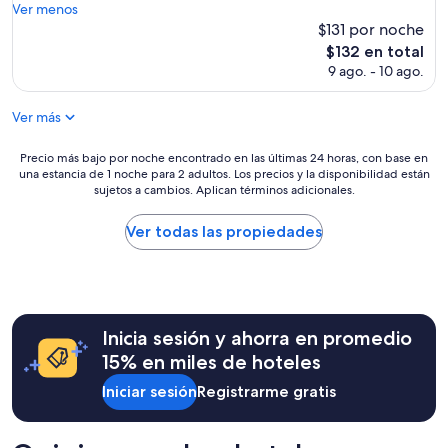
o
Ver menos
x
(79
a
d
$131 por noche
p
opiniones)
i
o
e
El
$132 en total
m
m
r
precio
p
9 ago. - 10 ago.
u
i
actual
r
y
e
es
e
b
Ver más
n
de
s
i
c
$132
a
e
i
Precio
Precio más bajo por noche encontrado en las últimas 24 horas, con base en
c
n
a
una estancia de 1 noche para 2 adultos. Los precios y la disponibilidad están
más
o
.
sujetos a cambios. Aplican términos adicionales.
d
bajo
n
.
e
por
n
.
c
noche
Ver todas las propiedades
u
e
o
encontrado
m
s
n
en
e
p
e
las
r
e
x
últimas
o
c
i
24
”
t
Inicia sesión y ahorra en promedio
ó
horas,
a
n
con
15% en miles de hoteles
c
c
base
u
o
Iniciar sesión
Registrarme gratis
en
l
n
una
a
l
estancia
r
a
de