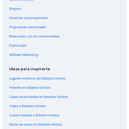
l
Ranchos en Sierra
a
Empleo
m
Hostales en Sierra
a
Anunciar una propiedad
Hoteles de lujo en Sierra
b
i
Propuestas comerciales
Hoteles ecológicos en Sierra
l
Relaciones con los inversionistas
i
Hoteles románticos en Sierra
d
Publicidad
Hoteles baratos en Sierra
a
d
Hoteles con aguas termales en Sierra
Affiliate Marketing
.
U
Hoteles con aire acondicionado en Sierra
n
Ideas para inspirarte
Hoteles con hidromasaje en Sierra
i
m
Lugares turísticos de Estados Unidos
Hoteles cerca de viñedos en Sierra
p
Hoteles en Estados Unidos
e
Hoteles en Sierra
r
Casas vacacionales en Estados Unidos
Lodges en Sierra
d
i
Viajes a Estados Unidos
Posadas en Sierra
b
l
Hoteles 3 estrellas en Los Andes
Vuelos baratos a Estados Unidos
e
B&B en Los Andes
Renta de autos en Estados Unidos
s