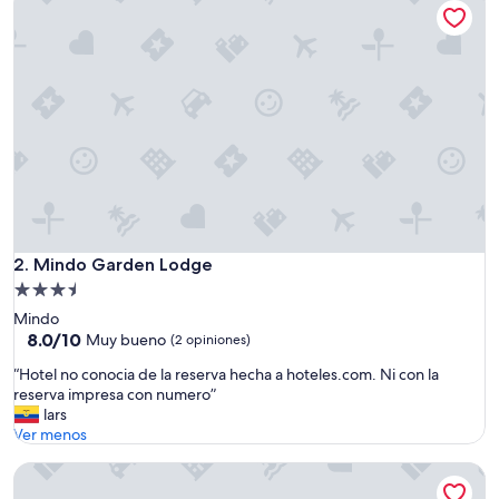
de
e
$135
l
r
e
s
t
a
u
r
a
n
t
e
Mindo Garden Lodge
2. Mindo Garden Lodge
p
Propiedad
o
de
d
Mindo
3.5
r
8.0
8.0/10
Muy bueno
(2 opiniones)
í
de
estrellas
“
“Hotel no conocia de la reserva hecha a hoteles.com. Ni con la
a
10,
H
reserva impresa con numero”
m
Muy
o
lars
e
bueno,
t
Ver menos
j
(2
e
o
opiniones)
Bellavista Cloud Forest Reserve & Lodge
l
r
n
a