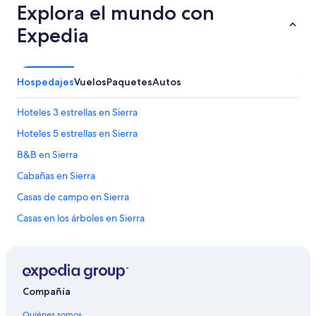
Explora el mundo con
l
a
Expedia
e
x
p
e
Hospedajes
Vuelos
Paquetes
Autos
r
i
Hoteles 3 estrellas en Sierra
e
n
Hoteles 5 estrellas en Sierra
c
i
B&B en Sierra
a
Cabañas en Sierra
c
o
Casas de campo en Sierra
n
s
Casas en los árboles en Sierra
u
Casas rurales en Sierra
n
a
Resorts en Sierra
t
u
Apartamentos en Sierra
Compañía
r
Hoteles haciendas en Sierra
a
Quiénes somos