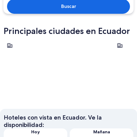
Buscar
Principales ciudades en Ecuador
Cuenca
Baños de 
Cuenca
Baños d
Hoteles con vista en Ecuador. Ve la
disponibilidad:
Hoy
Mañana