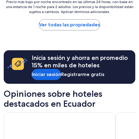
e
Precio
Precio más bajo por noche encontrado en las últimas 24 horas, con base en
y
r
una estancia de 1 noche para 2 adultos. Los precios y la disponibilidad están
más
a
sujetos a cambios. Aplican términos adicionales.
o
bajo
m
s
por
a
i
noche
Ver todas las propiedades
b
n
encontrado
l
e
en
e
s
las
”
t
últimas
a
24
Inicia sesión y ahorra en promedio
r
horas,
e
con
15% en miles de hoteles
n
base
e
Iniciar sesión
Registrarme gratis
en
l
una
e
estancia
s
de
Opiniones sobre hoteles
t
1
destacados en Ecuador
r
noche
a
para
n
2
Unipark by Oro Verde Hotels
Hilton Co
q
adultos.
u
Los
i
precios
l
y