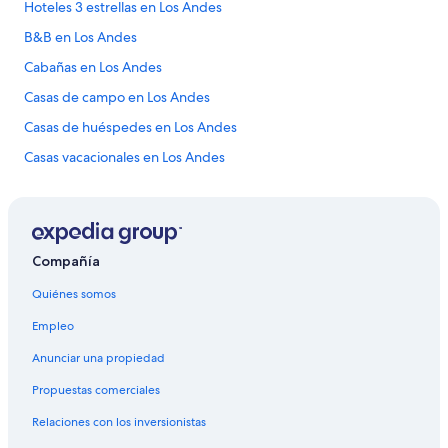
Hoteles 3 estrellas en Los Andes
B&B en Los Andes
Cabañas en Los Andes
Casas de campo en Los Andes
Casas de huéspedes en Los Andes
Casas vacacionales en Los Andes
Casas rurales en Los Andes
Resorts en Los Andes
Condominios en Los Andes
Compañía
Apartamentos en Los Andes
Quiénes somos
Hoteles haciendas en Los Andes
Empleo
Ranchos en Los Andes
Anunciar una propiedad
Hostales en Los Andes
Propuestas comerciales
Hoteles en Los Andes
Relaciones con los inversionistas
Lodges en Los Andes