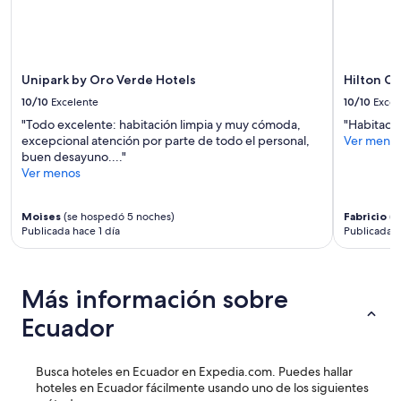
o
la
y
disponibilidad
s
están
o
sujetos
n
a
Unipark by Oro Verde Hotels
Hilton C
p
cambios.
o
10/10
Excelente
10/10
Excel
Aplican
c
términos
"Todo excelente: habitación limpia y muy cómoda,
"Habitació
a
adicionales.
excepcional atención por parte de todo el personal,
Ver meno
s
buen desayuno...."
h
Ver menos
a
b
i
Moises
(se hospedó 5 noches)
Fabricio
(s
t
Publicada hace 1 día
Publicada h
a
c
i
Más información sobre
o
n
Ecuador
e
s
”
Busca hoteles en Ecuador en Expedia.com. Puedes hallar
hoteles en Ecuador fácilmente usando uno de los siguientes