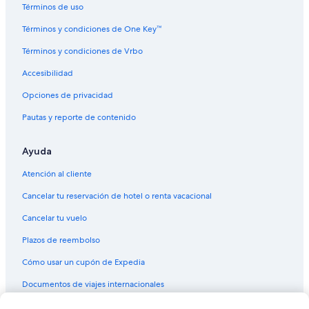
Hoteles románticos en Sierra
Términos de uso
Hoteles baratos en Sierra
Términos y condiciones de One Key™
Hoteles con aguas termales en Sierra
Términos y condiciones de Vrbo
Hoteles con aire acondicionado en Sierra
Accesibilidad
Hoteles con hidromasaje en Sierra
Opciones de privacidad
Hoteles cerca de viñedos en Sierra
Pautas y reporte de contenido
Hoteles en Sierra
Ayuda
Lodges en Sierra
Posadas en Sierra
Atención al cliente
Hoteles 3 estrellas en Región amazónica de Ecuador
Cancelar tu reservación de hotel o renta vacacional
Hoteles 4 estrellas en Región amazónica de Ecuador
Cancelar tu vuelo
Hoteles 5 estrellas en Región amazónica de Ecuador
Plazos de reembolso
B&B en Región amazónica de Ecuador
Cómo usar un cupón de Expedia
Cabañas en Región amazónica de Ecuador
Documentos de viajes internacionales
Casas de campo en Región amazónica de Ecuador