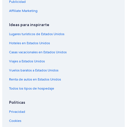
Publicidad
Posadas en Los Andes
Hoteles 3 estrellas en Sierra
Affiliate Marketing
Hoteles 5 estrellas en Sierra
Ideas para inspirarte
B&B en Sierra
Lugares turísticos de Estados Unidos
Cabañas en Sierra
Hoteles en Estados Unidos
Casas de campo en Sierra
Casas vacacionales en Estados Unidos
Casas en los árboles en Sierra
Viajes a Estados Unidos
Casas rurales en Sierra
Resorts en Sierra
Vuelos baratos a Estados Unidos
Apartamentos en Sierra
Renta de autos en Estados Unidos
Hoteles haciendas en Sierra
Todos los tipos de hospedaje
Ranchos en Sierra
Políticas
Hostales en Sierra
Privacidad
Hoteles de lujo en Sierra
Cookies
Hoteles ecológicos en Sierra