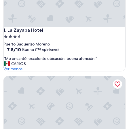
La Zayapa Hotel
1. La Zayapa Hotel
Propiedad
de
Puerto Baquerizo Moreno
3.5
7.8
7.8/10
Bueno
(179 opiniones)
de
estrellas
“
“Me encantó, excelente ubicación, buena atención!”
10,
M
CARLOS
Bueno,
e
Ver menos
(179
e
opiniones)
Angermeyer Waterfront Inn
n
c
a
n
t
ó
,
e
x
c