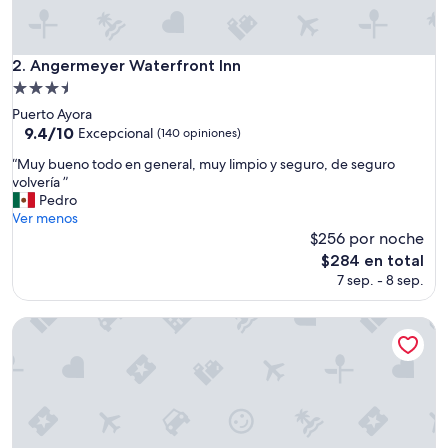
e
l
e
n
Angermeyer Waterfront Inn
2. Angermeyer Waterfront Inn
t
Propiedad
e
de
Puerto Ayora
u
3.5
9.4
9.4/10
b
Excepcional
(140 opiniones)
de
i
estrellas
“
“Muy bueno todo en general, muy limpio y seguro, de seguro
10,
c
M
volvería ”
Excepcional,
a
u
Pedro
(140
c
y
Ver menos
opiniones)
i
b
$256 por noche
ó
u
n
El
$284 en total
e
,
precio
7 sep. - 8 sep.
n
b
actual
o
u
es
t
Blu Galapagos Sustainable Waterfront Lodge
e
de
o
n
$284
d
a
o
a
e
t
n
e
g
n