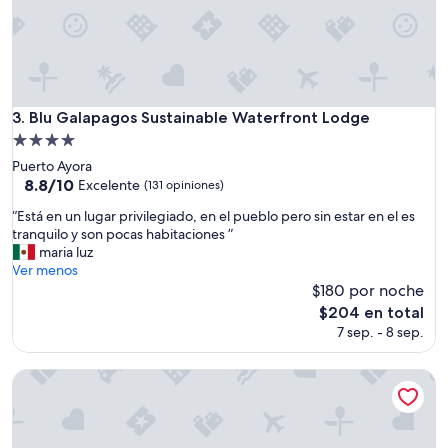
e
c
n
i
e
ó
r
n
a
!
l
”
,
Blu Galapagos Sustainable Waterfront Lodge
3. Blu Galapagos Sustainable Waterfront Lodge
m
Propiedad
u
de
y
Puerto Ayora
4.0
l
8.8
8.8/10
Excelente
(131 opiniones)
i
de
estrellas
“
“Está en un lugar privilegiado, en el pueblo pero sin estar en el es
m
10,
E
tranquilo y son pocas habitaciones ”
p
Excelente,
s
maria luz
i
(131
t
Ver menos
o
opiniones)
á
$180 por noche
y
e
s
El
$204 en total
n
e
precio
7 sep. - 8 sep.
u
g
actual
n
u
es
l
Casa Opuntia Galapagos Hotel
r
de
u
o
$204
g
,
a
d