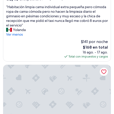
n
estrellas
de
“
R
“Habitación limpia cama individual extra pequeña pero cómoda
10,
H
e
ropa de cama cómoda pero no hacen la limpieza diario el
Excepcional,
a
c
gimnasio en pésimas condiciones y muy escaso y la chica de
(1,012
b
o
recepción que me pidió el taxi nunca llegó me cobró 8 euros por
opiniones)
i
m
el servicio”
t
e
Yolanda
a
n
Ver menos
c
d
$141 por noche
i
a
El
$168 en total
ó
b
precio
16 ago. - 17 ago.
n
l
actual
Total con impuestos y cargos
l
e
es
i
”
de
m
Dukes’ Palace – by Dukes’ Hotel Collection
$168
p
i
a
c
a
m
a
i
n
d