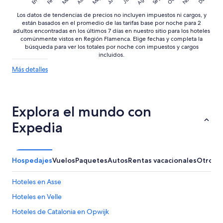
Los datos de tendencias de precios no incluyen impuestos ni cargos, y
están basados en el promedio de las tarifas base por noche para 2
adultos encontradas en los últimos 7 días en nuestro sitio para los hoteles
comúnmente vistos en Región Flamenca. Elige fechas y completa la
búsqueda para ver los totales por noche con impuestos y cargos
incluidos.
Más
Más detalles
detalles
sobre
las
tendencias
Explora el mundo con
de
precios
Expedia
Hospedajes
Vuelos
Paquetes
Autos
Rentas vacacionales
Otros
E
Hoteles en Asse
Hoteles en Velle
Hoteles de Catalonia en Opwijk