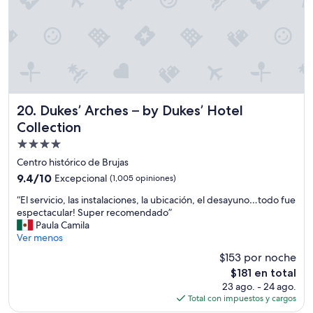
l
a
p
i
s
c
i
n
a
Dukes’ Arches – by Dukes’ Hotel Collection
20. Dukes’ Arches – by Dukes’ Hotel
e
Collection
s
p
Propiedad
e
de
Centro histórico de Brujas
q
4.0
9.4
9.4/10
Excepcional
(1,005 opiniones)
u
estrellas
de
e
“
“El servicio, las instalaciones, la ubicación, el desayuno…todo fue
10,
ñ
E
espectacular! Super recomendado”
Excepcional,
a
l
Paula Camila
(1,005
y
s
Ver menos
opiniones)
s
e
e
$153 por noche
r
m
El
$181 en total
v
p
precio
23 ago. - 24 ago.
i
r
actual
Total con impuestos y cargos
c
e
es
i