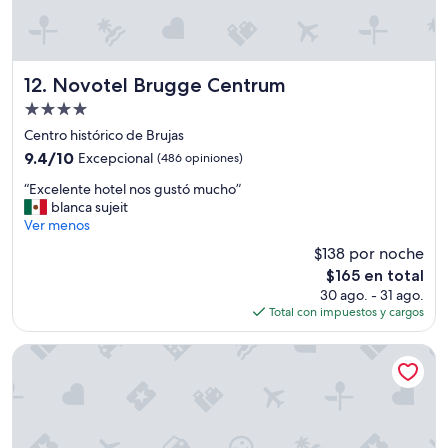
l
s
e
e
.
l
R
e
e
Novotel Brugge Centrum
12. Novotel Brugge Centrum
v
c
a
Propiedad
o
d
de
m
Centro histórico de Brujas
o
e
4.0
r
9.4
9.4/10
Excepcional
(486 opiniones)
n
estrellas
.
de
d
“
“Excelente hotel nos gustó mucho”
S
10,
a
E
blanca sujeit
u
Excepcional,
d
x
Ver menos
p
(486
o
c
e
opiniones)
$138 por noche
”
e
r
El
$165 en total
l
s
precio
30 ago. - 31 ago.
e
o
actual
Total con impuestos y cargos
n
n
es
t
a
de
e
Green Park Hotel Brugge
l
$165
h
m
o
u
t
y
e
a
l
m