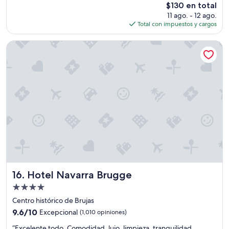
h
El
$130 en total
l
a
precio
11 ago. - 12 ago.
y
e
actual
Total con impuestos y cargos
l
s
es
a
m
de
h
Hotel Navarra Brugge
u
$130
a
y
b
i
i
n
t
c
a
ó
c
m
i
o
ó
d
n
a
g
.
e
”
n
i
a
Hotel Navarra Brugge
16. Hotel Navarra Brugge
l
Propiedad
e
de
s
Centro histórico de Brujas
4.0
.
9.6
9.6/10
Excepcional
(1,010 opiniones)
D
estrellas
de
“
e
“Excelente todo. Comodidad, lujo, limpieza, tranquilidad.