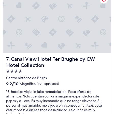
r
o
i
h
a
a
.
c
M
e
u
n
y
l
b
a
o
l
n
i
i
m
t
p
o
Canal View Hotel Ter Brughe by CW Hotel Collection
7. Canal View Hotel Ter Brughe by CW
i
y
e
m
Hotel Collection
z
u
Propiedad
a
y
de
d
Centro histórico de Brujas
l
i
4.0
i
9.2
9.2/10
Magnífico
(1,011 opiniones)
a
m
estrellas
de
r
“
“El hotel es viejo, le falta remodelacion. Poca oferta de
p
10,
i
E
alimentos. Solo cuentan con una maquina expendedora de
i
Magnífico,
o
l
papas y dulces. Es muy incomodo que no tengs elevador. Su
o
(1,011
e
h
personal muy amable, me ayudaron a conseguir un taxi, cosa
”
opiniones)
l
o
casi imposible en esa zona de la ciudad. La ducha es muy
g