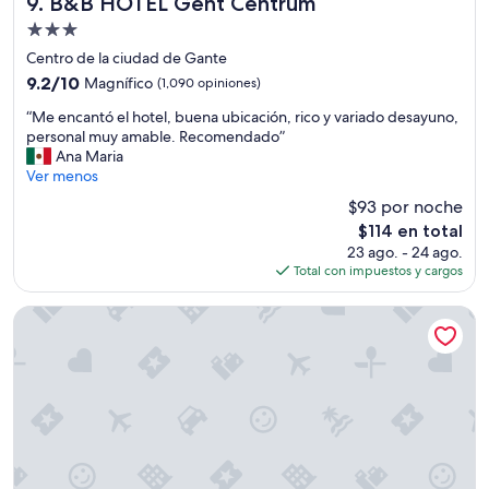
B&B HOTEL Gent Centrum
9. B&B HOTEL Gent Centrum
c
o
e
s
Propiedad
p
.
de
Centro de la ciudad de Gante
c
S
3.0
i
9.2
9.2/10
Magnífico
o
(1,090 opiniones)
estrellas
ó
de
l
“
“Me encantó el hotel, buena ubicación, rico y variado desayuno,
n
10,
o
M
personal muy amable. Recomendado”
q
Magnífico,
c
e
Ana Maria
u
(1,090
u
e
Ver menos
e
opiniones)
e
n
m
n
$93 por noche
c
e
t
El
$114 en total
a
p
a
precio
23 ago. - 24 ago.
n
i
n
actual
Total con impuestos y cargos
t
d
c
es
ó
i
o
de
e
ibis budget Gent Centrum Dampoort
ó
n
$114
l
e
u
h
l
n
o
t
a
t
a
m
e
x
a
l
i
q
,
n
u
b
u
i