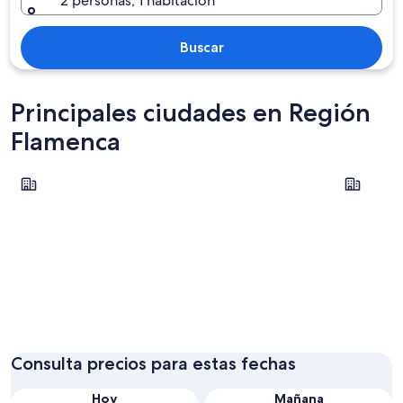
2 personas, 1 habitación
Buscar
Principales ciudades en Región
Flamenca
Bruselas
Brujas
Bruselas
Brujas
Consulta precios para estas fechas
Hoy
Mañana