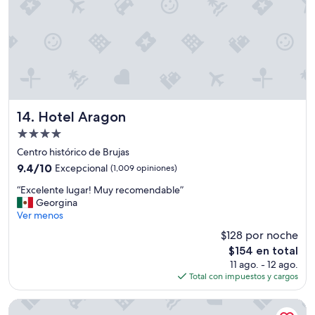
u
n
t
a
x
i
,
c
o
Hotel Aragon
14. Hotel Aragon
s
Propiedad
a
de
c
Centro histórico de Brujas
a
4.0
9.4
9.4/10
Excepcional
(1,009 opiniones)
s
estrellas
de
i
“
“Excelente lugar! Muy recomendable”
10,
i
E
Georgina
Excepcional,
m
x
Ver menos
(1,009
p
c
opiniones)
$128 por noche
o
e
El
$154 en total
s
l
precio
i
11 ago. - 12 ago.
e
actual
b
Total con impuestos y cargos
n
es
l
t
de
e
e
JAM Ghent
$154
e