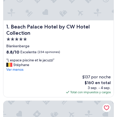
Beach Palace Hotel by CW Hotel Collection
1. Beach Palace Hotel by CW Hotel
Collection
Propiedad
de
Blankenberge
5.0
8.8
8.8/10
Excelente
(234 opiniones)
estrellas
de
“
“L espace piscine et le jacuzzi”
10,
L
Stéphane
Excelente,
e
Ver menos
(234
s
opiniones)
$137 por noche
p
El
$160 en total
a
precio
3 sep. - 4 sep.
c
actual
Total con impuestos y cargos
e
es
p
de
i
Beach Hotel Helios by CW Hotel Collection
$160
s
c
i