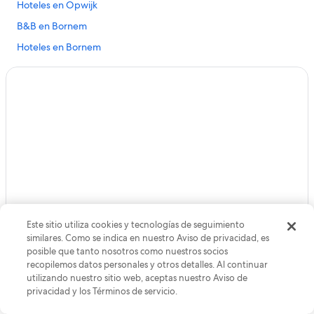
Hoteles en Opwijk
B&B en Bornem
Hoteles en Bornem
Hoteles 5 estrellas en Baardegem
Hoteles en Baardegem
Apartamentos en Ter Killen
Hoteles en Waasmunster
Hoteles en Affligem
Hoteles en Hingene
Hoteles en Hofstade
Apartamentos en Sint-Niklaas
Este sitio utiliza cookies y tecnologías de seguimiento
Hoteles en Sint-Niklaas
similares. Como se indica en nuestro Aviso de privacidad, es
posible que tanto nosotros como nuestros socios
Hoteles cerca de Estación de tren de San Nicolás de Flandes
recopilemos datos personales y otros detalles. Al continuar
Hoteles en Rupelmundo
utilizando nuestro sitio web, aceptas nuestro Aviso de
Llega más lejos con la app de Expedia
privacidad y los Términos de servicio.
Hoteles cerca de Museo 't Gasthuys - Stedelijk
Ahorra aún más: obtén hasta un 20% de descuento en