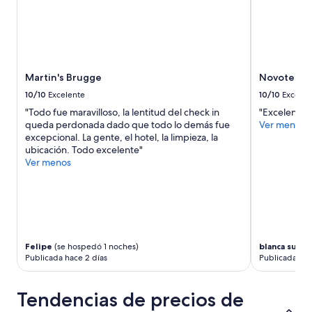
e
s
p
e
c
t
a
Martin's Brugge
Novotel B
c
10/10
Excelente
10/10
Excelen
u
"Todo fue maravilloso, la lentitud del check in
"Excelente 
l
queda perdonada dado que todo lo demás fue
Ver menos
a
excepcional. La gente, el hotel, la limpieza, la
r
ubicación. Todo excelente"
!
Ver menos
S
u
p
e
r
r
e
Felipe
(se hospedó 1 noches)
blanca sujeit
c
Publicada hace 2 días
Publicada hac
o
m
e
Tendencias de precios de
n