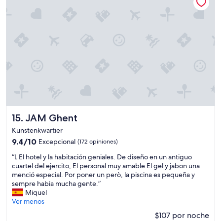
l
n
u
e
g
s
a
a
r
z
!
o
M
n
u
a
y
d
r
e
e
l
c
a
o
c
m
JAM Ghent
15. JAM Ghent
i
e
Kunstenkwartier
u
n
9.4
9.4/10
d
Excepcional
(172 opiniones)
d
de
a
a
“
“L El hotel y la habitación geniales. De diseño en un antiguo
10,
d
b
L
cuartel del ejercito, El personal muy amable El gel y jabon una
Excepcional,
.
l
E
menció especial. Por poner un però, la piscina es pequeña y
(172
L
e
l
sempre habia mucha gente.”
opiniones)
a
”
h
Miquel
d
o
Ver menos
u
t
c
$107 por noche
e