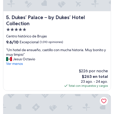
i
v
i
d
Dukes’ Palace – by Dukes’ Hotel Collection
5. Dukes’ Palace – by Dukes’ Hotel
u
Collection
a
Propiedad
l
e
de
Centro histórico de Brujas
x
5.0
9.6
9.6/10
Excepcional
(1,010 opiniones)
t
estrellas
de
r
“
“Un hotel de ensueño, castillo con mucha historia. Muy bonito y
10,
a
U
muy limpio”
Excepcional,
p
n
Jesus Octavio
(1,010
e
h
Ver menos
opiniones)
q
o
$226 por noche
u
t
e
El
$263 en total
e
ñ
precio
23 ago. - 24 ago.
l
a
actual
Total con impuestos y cargos
d
p
es
e
e
de
e
Courtyard By Marriott Ghent
r
$263
n
o
s
c
u
ó
e