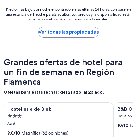
h
de
o
a
Precio
$181
Precio más bajo por noche encontrado en las últimas 24 horas, con base en
,
b
una estancia de 1 noche para 2 adultos. Los precios y la disponibilidad están
más
l
i
sujetos a cambios. Aplican términos adicionales.
bajo
a
a
por
s
m
noche
Ver todas las propiedades
i
u
encontrado
n
c
en
s
h
las
t
a
últimas
a
g
24
Grandes ofertas de hotel para
l
e
horas,
a
n
un fin de semana en Región
con
c
t
base
i
Flamenca
e
en
o
.
una
n
”
estancia
Ofertas para estas fechas:
del 21 ago. al 23 ago.
e
de
s
1
,
Galería
Hostellerie de Biek
Galería
B&B Oase 
noche
Hostellerie de Biek
B&B Oas
l
de
de
para
a
Propiedad
Heist-op-d
imágenes
imágene
2
u
3.0
Aalst
adultos.
10/10
Exc
de
de
b
estrellas
Los
i
Hostellerie
9.0/10
Magnífica (62 opiniones)
B&B
precios