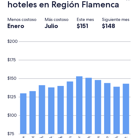
d
hoteles en Región Flamenca
a
d
o
Menos costoso
Más costoso
Este mes
Siguiente mes
”
Enero
Julio
$151
$148
$200
$175
$150
$125
$100
$75
Ago.
May.
Nov.
Ene.
Feb.
Mar.
Jun.
Sep.
Oct.
Abr.
Dic.
Jul.