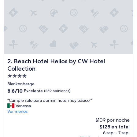
n
e
e
t
l
e
j
a
c
u
z
Beach Hotel Helios by CW Hotel Collection
2. Beach Hotel Helios by CW Hotel
z
Collection
i
Propiedad
”
de
Blankenberge
4.0
8.8
8.8/10
Excelente
(259 opiniones)
estrellas
de
“
“Cumple solo para dormir, hotel muy básico ”
10,
C
Vanessa
Excelente,
u
Ver menos
(259
m
opiniones)
$109 por noche
p
El
$128 en total
l
precio
6 sep. - 7 sep.
e