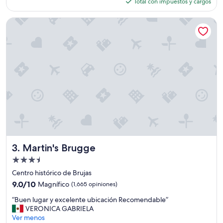
actual
Total con impuestos y cargos
s
es
o
de
l
Martin's Brugge
$128
o
p
a
r
a
d
o
r
m
i
r
,
h
o
Martin's Brugge
3. Martin's Brugge
t
Propiedad
e
de
l
Centro histórico de Brujas
3.5
m
9.0
9.0/10
Magnífico
(1,665 opiniones)
u
estrellas
de
“
y
“Buen lugar y excelente ubicación Recomendable”
10,
B
b
VERONICA GABRIELA
Magnífico,
u
á
Ver menos
(1,665