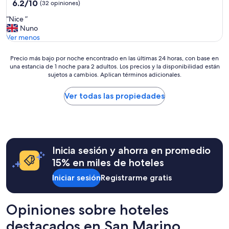
1.0
6.2
6.2/10
(32 opiniones)
de
estrella
“
“Nice ”
10,
N
Nuno
(32
i
Ver menos
opiniones)
c
e
Precio
Precio más bajo por noche encontrado en las últimas 24 horas, con base en
”
una estancia de 1 noche para 2 adultos. Los precios y la disponibilidad están
más
sujetos a cambios. Aplican términos adicionales.
bajo
por
noche
Ver todas las propiedades
encontrado
en
las
últimas
24
Inicia sesión y ahorra en promedio
horas,
con
15% en miles de hoteles
base
Iniciar sesión
Registrarme gratis
en
una
estancia
de
Opiniones sobre hoteles
1
destacados en San Marino
noche