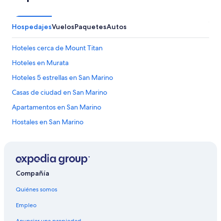
Hospedajes
Vuelos
Paquetes
Autos
Hoteles cerca de Mount Titan
Hoteles en Murata
Hoteles 5 estrellas en San Marino
Casas de ciudad en San Marino
Apartamentos en San Marino
Hostales en San Marino
Hoteles con spa en San Marino
Hoteles familiares en San Marino
Hoteles baratos en San Marino
Compañía
Hoteles con aire acondicionado en San Marino
Quiénes somos
Hoteles con estacionamiento en San Marino
Empleo
Hoteles con restaurante en San Marino
Anunciar una propiedad