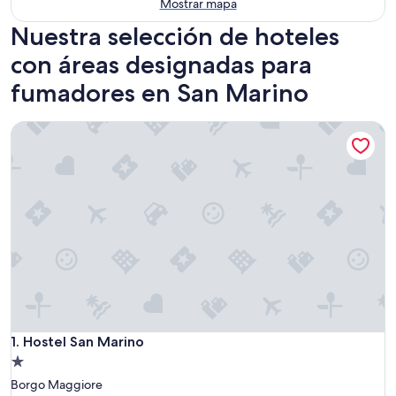
Mostrar mapa
Nuestra selección de hoteles
con áreas designadas para
fumadores en San Marino
Hostel San Marino
Hostel San Marino
1. Hostel San Marino
Propiedad
de
Borgo Maggiore