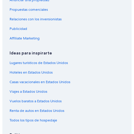
Hoteles que aceptan mascotas en San Marino
Propuestas comerciales
Vip Hotels en San Marino
Relaciones con los inversionistas
Hoteles en San Marino
Publicidad
Residencias en San Marino
Hoteles cerca de Monte Titano
Affiliate Marketing
Ideas para inspirarte
Lugares turísticos de Estados Unidos
Hoteles en Estados Unidos
Casas vacacionales en Estados Unidos
Viajes a Estados Unidos
Vuelos baratos a Estados Unidos
Renta de autos en Estados Unidos
Todos los tipos de hospedaje