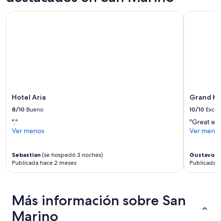
para
2
Hotel Aria
Grand Hot
adultos.
Los
precios
y
la
disponibilidad
están
sujetos
a
Hotel Aria
Grand Ho
cambios.
8/10
Bueno
10/10
Excel
Aplican
términos
"."
"Great exp
adicionales.
Ver menos
Ver meno
Sebastian
(se hospedó 3 noches)
Gustavo
(s
Publicada hace 2 meses
Publicada 
Más información sobre San
Marino