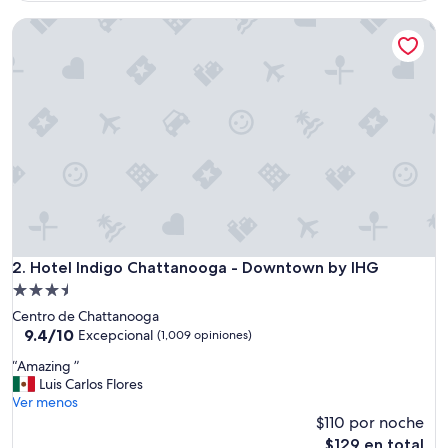
l
de
Hotel Indigo Chattanooga - Downtown by IHG
I
$328
s
A
m
a
z
i
n
g
”
Hotel Indigo Chattanooga - Downtown by IHG
2. Hotel Indigo Chattanooga - Downtown by IHG
Propiedad
de
Centro de Chattanooga
3.5
9.4
9.4/10
Excepcional
(1,009 opiniones)
de
estrellas
“
“Amazing ”
10,
A
Luis Carlos Flores
Excepcional,
m
Ver menos
(1,009
a
$110 por noche
opiniones)
z
El
$129 en total