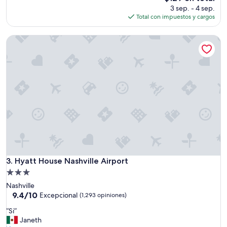
i
precio
3 sep. - 4 sep.
n
actual
Total con impuestos y cargos
g
es
”
de
Hyatt House Nashville Airport
$129
Hyatt House Nashville Airport
3. Hyatt House Nashville Airport
Propiedad
de
Nashville
3.0
9.4
9.4/10
Excepcional
(1,293 opiniones)
de
estrellas
“
“Si”
10,
S
Janeth
Excepcional,