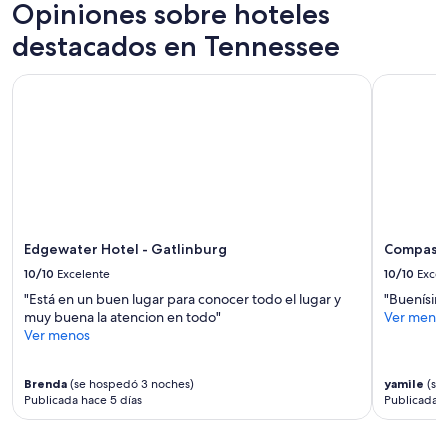
de
Opiniones sobre hoteles
1
destacados en Tennessee
noche
para
2
Edgewater Hotel - Gatlinburg
Compass Ho
adultos.
Los
precios
y
la
disponibilidad
están
sujetos
a
Edgewater Hotel - Gatlinburg
Compass 
cambios.
10/10
Excelente
10/10
Excel
Aplican
términos
"Está en un buen lugar para conocer todo el lugar y
"Buenísimo
adicionales.
muy buena la atencion en todo"
Ver meno
Ver menos
Brenda
(se hospedó 3 noches)
yamile
(se
Publicada hace 5 días
Publicada 