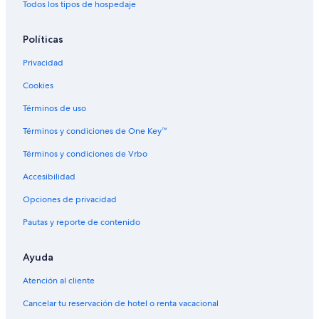
Hoteles en la naturaleza en Nashville
Todos los tipos de hospedaje
Hoteles de senderismo en Nashville
Políticas
Hoteles de La Quinta Inn & Suites en Nashville
Privacidad
Hoteles de Loews en Nashville
Cookies
Hoteles de Motel 6 en Nashville
Hoteles de Red Roof Inn en Nashville
Términos de uso
Hoteles en Nashville
Términos y condiciones de One Key™
Moteles en Nashville
Términos y condiciones de Vrbo
Villas en Nashville
Accesibilidad
Hoteles cerca de Centro Musical de la Ciudad
Opciones de privacidad
Hoteles cerca de Estadio Nissan
Pautas y reporte de contenido
Hoteles 4 estrellas en Centro de Nashville
Ayuda
Hoteles con concierge en Centro de Nashville
Hoteles con spa en Centro de Nashville
Atención al cliente
Hoteles todo incluido en Centro de Nashville
Cancelar tu reservación de hotel o renta vacacional