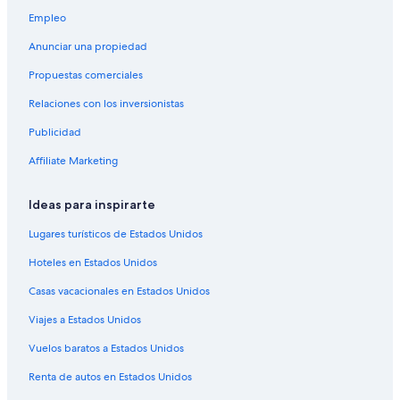
Hostales en Nashville
Empleo
Hoteles con casino en Nashville
Anunciar una propiedad
Hoteles históricos en Nashville
Propuestas comerciales
Hoteles románticos en Nashville
Relaciones con los inversionistas
Hoteles baratos en Nashville
Publicidad
Hoteles boutique en Nashville
Hoteles cerca del bosque en Nashville
Affiliate Marketing
Hoteles con aguas termales en Nashville
Ideas para inspirarte
Hoteles con cocina en Nashville
Lugares turísticos de Estados Unidos
Hoteles con estacionamiento en Nashville
Hoteles en Estados Unidos
Hoteles con guardería en Nashville
Casas vacacionales en Estados Unidos
Hoteles con hidromasaje en Nashville
Viajes a Estados Unidos
Hoteles con traslado del/al aeropuerto en Nashville
Hoteles cerca de viñedos en Nashville
Vuelos baratos a Estados Unidos
Hoteles con vista al mar en Nashville
Renta de autos en Estados Unidos