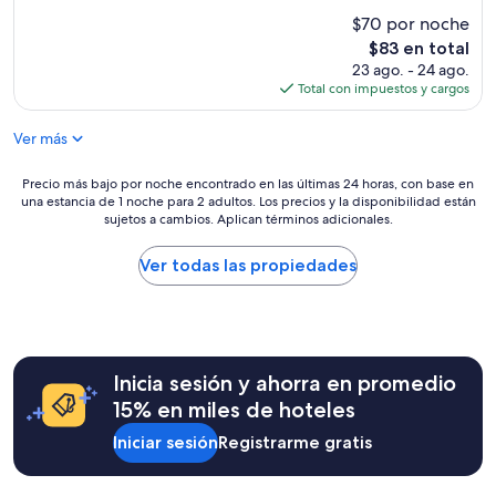
de
estrellas
$70 por noche
10,
Muy
El
$83 en total
bueno,
precio
23 ago. - 24 ago.
(1,012
actual
Total con impuestos y cargos
opiniones)
es
de
Ver más
$83
Precio
Precio más bajo por noche encontrado en las últimas 24 horas, con base en
una estancia de 1 noche para 2 adultos. Los precios y la disponibilidad están
más
sujetos a cambios. Aplican términos adicionales.
bajo
por
noche
Ver todas las propiedades
encontrado
en
las
últimas
24
Inicia sesión y ahorra en promedio
horas,
con
15% en miles de hoteles
base
Iniciar sesión
Registrarme gratis
en
una
estancia