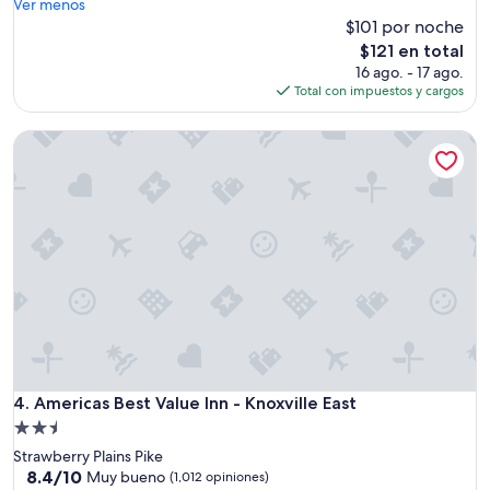
i
Ver menos
(1,293
”
$101 por noche
opiniones)
El
$121 en total
precio
16 ago. - 17 ago.
actual
Total con impuestos y cargos
es
de
Americas Best Value Inn - Knoxville East
$121
Americas Best Value Inn - Knoxville East
4. Americas Best Value Inn - Knoxville East
Propiedad
de
Strawberry Plains Pike
2.5
8.4
8.4/10
Muy bueno
(1,012 opiniones)