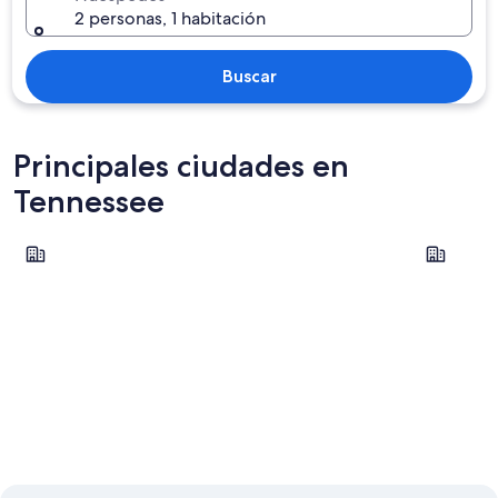
2 personas, 1 habitación
Buscar
Principales ciudades en
Tennessee
Gatlinburg
Pigeon Fo
Gatlinburg
Pigeon 