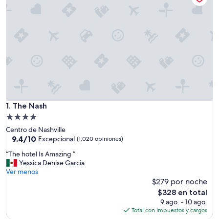
The Nash
1. The Nash
Propiedad
de
Centro de Nashville
4.0
9.4
9.4/10
Excepcional
(1,020 opiniones)
de
estrellas
“
“The hotel Is Amazing ”
10,
T
Yessica Denise Garcia
Excepcional,
h
Ver menos
(1,020
e
$279 por noche
opiniones)
h
El
$328 en total
o
precio
9 ago. - 10 ago.
t
actual
Total con impuestos y cargos
e
es