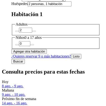
Huéspedes
Habitación 1
Adultos
Niños
0 a 17 años
Agregar otra habitación
¿Quieres reservar 9 o más habitaciones?
Listo
Buscar
Consulta precios para estas fechas
Hoy
8 ago. - 9 ago.
Mañana
9 ago. - 10 ago.
Próximo fin de semana
14 ago. - 16 ago.