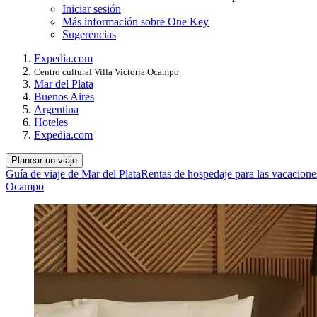
Iniciar sesión
Más información sobre One Key
Sugerencias
Expedia.com
Centro cultural Villa Victoria Ocampo
Mar del Plata
Buenos Aires
Argentina
Hoteles
Expedia.com
Planear un viaje
Guía de viaje de Mar del Plata
Rentas de hospedaje para las vacacione
Ocampo