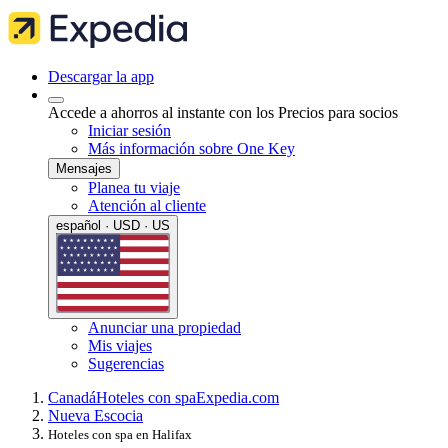
Descargar la app
Accede a ahorros al instante con los Precios para socios
Iniciar sesión
Más información sobre One Key
Mensajes
Planea tu viaje
Atención al cliente
español · USD · US
Anunciar una propiedad
Mis viajes
Sugerencias
Canadá
Hoteles con spa
Expedia.com
Nueva Escocia
Hoteles con spa en Halifax