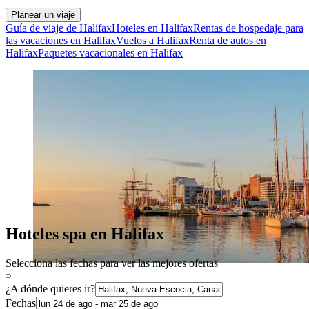
Planear un viaje
Guía de viaje de Halifax
Hoteles en Halifax
Rentas de hospedaje para
las vacaciones en Halifax
Vuelos a Halifax
Renta de autos en
Halifax
Paquetes vacacionales en Halifax
Hoteles spa en Halifax
Selecciona las fechas para ver las mejores ofertas
¿A dónde quieres ir?
Fechas