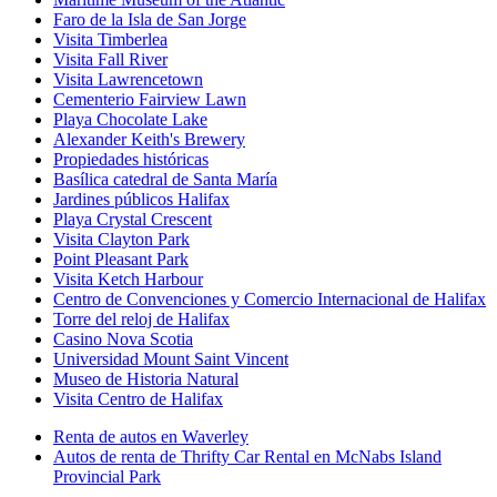
Faro de la Isla de San Jorge
Visita Timberlea
Visita Fall River
Visita Lawrencetown
Cementerio Fairview Lawn
Playa Chocolate Lake
Alexander Keith's Brewery
Propiedades históricas
Basílica catedral de Santa María
Jardines públicos Halifax
Playa Crystal Crescent
Visita Clayton Park
Point Pleasant Park
Visita Ketch Harbour
Centro de Convenciones y Comercio Internacional de Halifax
Torre del reloj de Halifax
Casino Nova Scotia
Universidad Mount Saint Vincent
Museo de Historia Natural
Visita Centro de Halifax
Renta de autos en Waverley
Autos de renta de Thrifty Car Rental en McNabs Island
Provincial Park