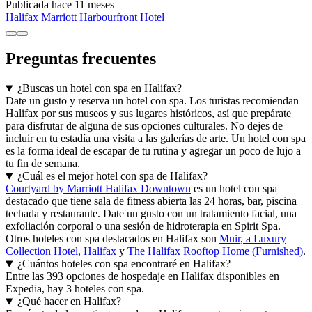
Publicada hace 11 meses
Halifax Marriott Harbourfront Hotel
Preguntas frecuentes
¿Buscas un hotel con spa en Halifax?
Date un gusto y reserva un hotel con spa. Los turistas recomiendan
Halifax por sus museos y sus lugares históricos, así que prepárate
para disfrutar de alguna de sus opciones culturales. No dejes de
incluir en tu estadía una visita a las galerías de arte. Un hotel con spa
es la forma ideal de escapar de tu rutina y agregar un poco de lujo a
tu fin de semana.
¿Cuál es el mejor hotel con spa de Halifax?
Courtyard by Marriott Halifax Downtown
es un hotel con spa
destacado que tiene sala de fitness abierta las 24 horas, bar, piscina
techada y restaurante. Date un gusto con un tratamiento facial, una
exfoliación corporal o una sesión de hidroterapia en Spirit Spa.
Otros hoteles con spa destacados en Halifax son
Muir, a Luxury
Collection Hotel, Halifax
y
The Halifax Rooftop Home (Furnished)
.
¿Cuántos hoteles con spa encontraré en Halifax?
Entre las 393 opciones de hospedaje en Halifax disponibles en
Expedia, hay 3 hoteles con spa.
¿Qué hacer en Halifax?