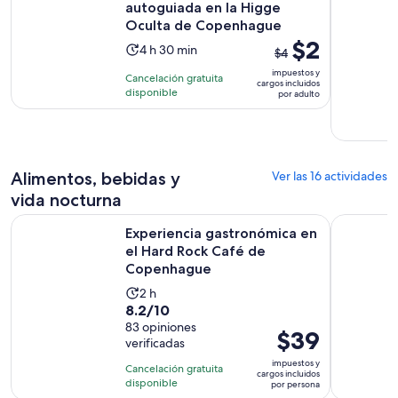
autoguiada en la Higge
Oculta de Copenhague
El
$2
La
4 h 30 min
$4
precio
actividad
impuestos y
Cancelación gratuita
anterior
cargos incluidos
dura
disponible
por adulto
era
4
$4
horas
y
y
el
30
actual
Alimentos, bebidas y
Ver las 16 actividades
minutos
es
vida nocturna
$2
Experiencia gastronómica en el Hard Rock Café de Copenh
Copenhagu
por
Experiencia gastronómica en
adulto
el Hard Rock Café de
Copenhague
La
2 h
8.2
8.2/10
actividad
de
83 opiniones
dura
El
$39
verificadas
10
2
precio
con
impuestos y
horas
Cancelación gratuita
es
cargos incluidos
83
disponible
por persona
de