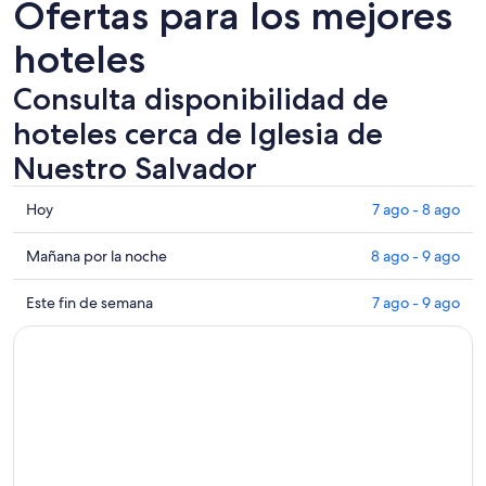
Ofertas para los mejores
hoteles
Consulta disponibilidad de
hoteles cerca de Iglesia de
Nuestro Salvador
Consultar
Hoy
7 ago - 8 ago
los
precios
Consultar
Mañana por la noche
8 ago - 9 ago
cerca
precios
de
cerca
Consultar
Este fin de semana
7 ago - 9 ago
Iglesia
de
precios
de
Iglesia
cerca
Nuestro
de
de
Salvador
Nuestro
Iglesia
para
Salvador
de
hoy,
para
Nuestro
7
mañana
Salvador
ago
por
para