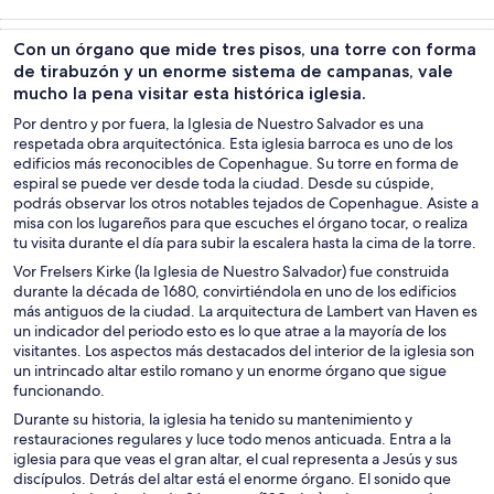
Tours y
Cultura e
Tours privados
Aventura y
excursiones de
historia
y
actividades al
Con un órgano que mide tres pisos, una torre con forma
un día
personalizados
aire libre
de tirabuzón y un enorme sistema de campanas, vale
mucho la pena visitar esta histórica iglesia.
Por dentro y por fuera, la Iglesia de Nuestro Salvador es una
respetada obra arquitectónica. Esta iglesia barroca es uno de los
edificios más reconocibles de Copenhague. Su torre en forma de
espiral se puede ver desde toda la ciudad. Desde su cúspide,
podrás observar los otros notables tejados de Copenhague. Asiste a
misa con los lugareños para que escuches el órgano tocar, o realiza
tu visita durante el día para subir la escalera hasta la cima de la torre.
Vor Frelsers Kirke (la Iglesia de Nuestro Salvador) fue construida
durante la década de 1680, convirtiéndola en uno de los edificios
más antiguos de la ciudad. La arquitectura de Lambert van Haven es
un indicador del periodo esto es lo que atrae a la mayoría de los
visitantes. Los aspectos más destacados del interior de la iglesia son
un intrincado altar estilo romano y un enorme órgano que sigue
funcionando.
Durante su historia, la iglesia ha tenido su mantenimiento y
restauraciones regulares y luce todo menos anticuada. Entra a la
iglesia para que veas el gran altar, el cual representa a Jesús y sus
discípulos. Detrás del altar está el enorme órgano. El sonido que