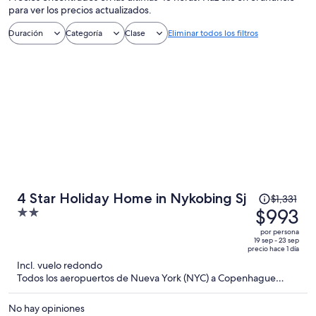
para ver los precios actualizados.
Duración
Categoría
Clase
Eliminar todos los filtros
El
4 Star Holiday Home in Nykobing Sj
$1,331
precio
$993
2
era
out
por persona
de
of
19 sep - 23 sep
precio hace 1 día
$1,331
5
Incl. vuelo redondo
y
Todos los aeropuertos de Nueva York (NYC) a Copenhague
ahora
(CPH)
es
No hay opiniones
de