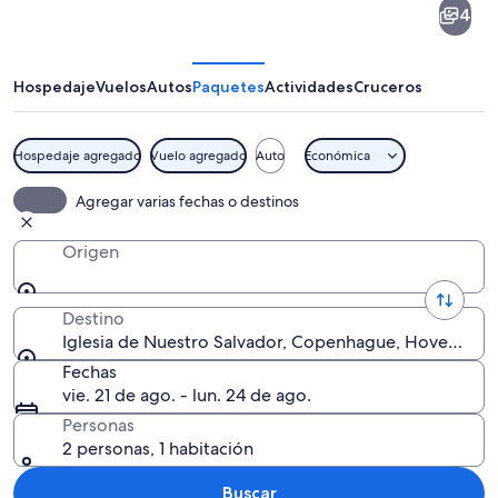
4
de
Nuestro
Salvador
Hospedaje
Vuelos
Autos
Paquetes
Actividades
Cruceros
Hospedaje agregado
Vuelo agregado
Auto
Económica
Una torre alta con aguja y una bander
Agregar varias fechas o destinos
Origen
Destino
Iglesia de Nuestro Salvador, Copenhague, Hovedstad
Fechas
vie. 21 de ago. - lun. 24 de ago.
Personas
2 personas, 1 habitación
Buscar