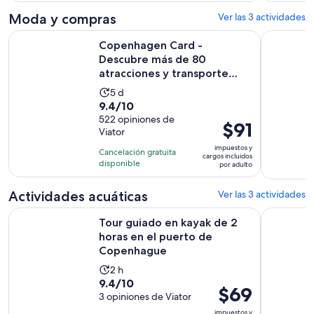
opiniones
$39.
Moda y compras
Ver las 3 actividades
por
Copenhagen Card - Descubre más de 80 atracciones y trans
Fotógrafo 
persona
Copenhagen Card -
Descubre más de 80
atracciones y transporte
público
La
5 d
9.4
9.4/10
actividad
de
522 opiniones de
dura
El
$91
Viator
10
5
precio
con
impuestos y
días
Cancelación gratuita
es
cargos incluidos
522
disponible
por adulto
de
opiniones
$91.
Actividades acuáticas
Ver las 3 actividades
por
adulto
Tour guiado en kayak de 2 horas en el puerto de Copenhag
Tour noct
Tour guiado en kayak de 2
horas en el puerto de
Copenhague
La
2 h
9.4
9.4/10
actividad
El
$69
de
3 opiniones de Viator
dura
precio
10
impuestos y