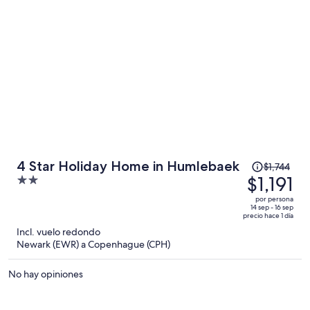
$993
por
persona
El
4 Star Holiday Home in Humlebaek
$1,744
precio
$1,191
2
era
out
por persona
de
of
14 sep - 16 sep
precio hace 1 día
$1,744
5
Incl. vuelo redondo
y
Newark (EWR) a Copenhague (CPH)
ahora
es
No hay opiniones
de
$1,191
por