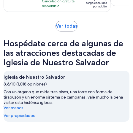
2
Cancelación gratuita
es
cargos incluidos
con
horas
disponible
por adulto
de
3
$69.
opiniones
por
Se
Ver todas
adulto
abrirá
en
Hospédate cerca de algunas de
una
nueva
las atracciones destacadas de
pestaña
Iglesia de Nuestro Salvador
Iglesia de Nuestro Salvador
8.6/10 (1,018 opiniones)
Con un órgano que mide tres pisos, una torre con forma de
tirabuzón y un enorme sistema de campanas, vale mucho la pena
visitar esta histórica iglesia.
Ver menos
Ver propiedades