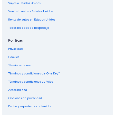
Viajes a Estados Unidos
Hoteles con hidromasaje en Copenhague
Vuelos baratos a Estados Unidos
Hoteles con traslado del/al aeropuerto en Copenhague
Renta de autos en Estados Unidos
Hoteles con vista en Copenhague
Todos los tipos de hospedaje
Hoteles para bodas en Copenhague
Hoteles de senderismo en Copenhague
Políticas
Hoteles para fumadores en Copenhague
Privacidad
Hoteles de Motel One en Copenhague
Cookies
Hoteles en Copenhague
Términos de uso
Cabañas en Estación de metro Rådhuspladsen
Términos y condiciones de One Key™
Hostales en Estación de metro Rådhuspladsen
Términos y condiciones de Vrbo
Hoteles cerca de Ópera de Copenhague
Accesibilidad
Hoteles cerca de Mercardo antiguo
Opciones de privacidad
Hoteles 3 estrellas en Christiania
Pautas y reporte de contenido
Hoteles 5 estrellas en Christiania