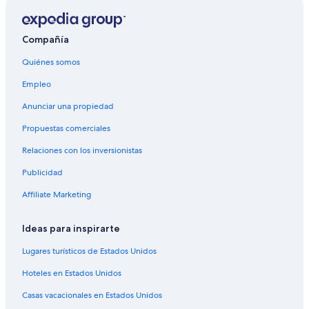
Cabinn Hotels en Copenhague
Hoteles con casino en Copenhague
Compañía
Hoteles con spa en Copenhague
Quiénes somos
Hoteles para ir de compras en Copenhague
Empleo
Hoteles todo incluido en Copenhague
Anunciar una propiedad
Hoteles de lujo en Copenhague
Propuestas comerciales
Hoteles en la playa en Copenhague
Relaciones con los inversionistas
Hoteles históricos en Copenhague
Publicidad
Hoteles baratos en Copenhague
Affiliate Marketing
Hoteles boutique en Copenhague
Hoteles con aire acondicionado en Copenhague
Ideas para inspirarte
Hoteles con cocina en Copenhague
Lugares turísticos de Estados Unidos
Hoteles con desayuno incluido en Copenhague
Hoteles en Estados Unidos
Hoteles con guardería en Copenhague
Casas vacacionales en Estados Unidos
Hoteles con sauna en Copenhague