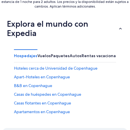
estancia de 1 noche para 2 adultos. Los precios y la disponibilidad están sujetos a
cambios. Aplican términos adicionales.
Explora el mundo con
Expedia
Hospedajes
Vuelos
Paquetes
Autos
Rentas vacacionales
Otr
Hoteles cerca de Universidad de Copenhague
Apart-Hoteles en Copenhague
B&B en Copenhague
Casas de huéspedes en Copenhague
Casas flotantes en Copenhague
Apartamentos en Copenhague
Hostales en Copenhague
Accor Hotels en Copenhague