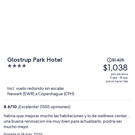
persona
El
Glostrup Park Hotel
$1,425
precio
$1,038
4
era
out
por persona
de
of
9 sep - 15 sep
precio hace 1 día
$1,425
5
Incl. vuelo redondo sin escalas
y
Newark (EWR) a Copenhague (CPH)
ahora
es
8.6
/
10
¡Excelente! (1555 opiniones)
de
$1,038
habria que mejorar mucho las habitaciones y lo de wellness center...
una buena renovacion iria muy bien para actualizarlo, podria ser
por
mucho mejor.
persona
Enviada el 14 may. 2026