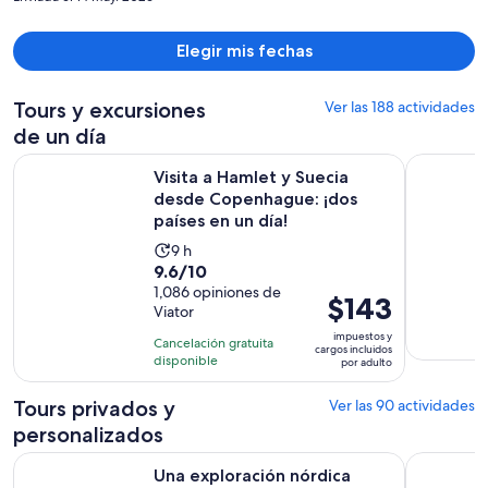
Elegir mis fechas
Tours y excursiones
Ver las 188 actividades
de un día
Visita a Hamlet y Suecia desde Copenhague: ¡dos países en u
Tour clási
Visita a Hamlet y Suecia
desde Copenhague: ¡dos
países en un día!
La
9 h
9.6
9.6/10
actividad
de
1,086 opiniones de
dura
El
$143
Viator
10
9
precio
con
impuestos y
horas
Cancelación gratuita
es
cargos incluidos
1086
disponible
por adulto
de
opiniones
$143.
Tours privados y
Ver las 90 actividades
por
personalizados
adulto
Una exploración nórdica autoguiada en la Higge Oculta d
Copenhague
Una exploración nórdica