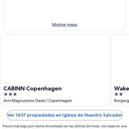
-
la
este
8
noche,
fin
ago
8
de
ago
semana,
Mostrar mapa
-
7
9
ago
CABINN Copenhagen
Wakeup 
ago
-
9
ago
CABINN Copenhagen
Wake
3
2
out
out
Arni Magnussons Gade 1 Copenhagen
Borger
of
of
5
5
Ver 1407 propiedades en Iglesia de Nuestro Salvador
Precio más bajo por noche encontrado en las últimas 24 horas, con base en una